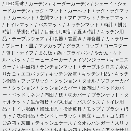
/ LED電球 / カーテン / オーダーカーテン / シェード・シェ
ードカーテン / ラグ・マット・カーペット / ラグ・ラグマッ
ト / カーペット / 玄関マット / フロアマット / チェアマット
/ トイレマット / バスマット / キッチンマット / 時計 / 掛け
時計・壁掛け時計 / 目覚まし時計 / 置き時計 / キッチン用
品・テーブルウェア / 和食器 / 箸置き / 洋食器 / カトラリー
/ プレート・皿 / マグカップ / グラス・コップ / コースター
/ 包丁・ナイフ / まな板 / 鍋・フライパン / やかん・ケト
ル・ポット / コーヒーメーカー / メイソンジャー / キャニス
ター / お弁当箱 / ランチョンマット / テーブルクロス / 水切
りかご / エコバッグ / キッチン家電 / キッチン用品・キッチ
ン雑貨 / ファブリック・クッション / タオル / ソファーカバ
ー / クッション / クッションカバー / 座布団 / ベッドカバ
ー・ベッドリネン / 布団 / 枕 / 枕カバー / ブランケット・タ
オルケット / 生活雑貨 / バス用品・バスグッズ / トイレ用
品・トイレ収納 / 掃除用具・掃除道具 / モップ / ブラシ / ほ
うき / 洗濯用品 / ランドリーラック / 脚立 / 工具 / ゴミ箱・
ごみ箱 / 灰皿 / ティッシュケース / タオルハンガー / スリッ
パ / バスケット・かご / おもちゃ箱 / 小物入れ / アクセサリ