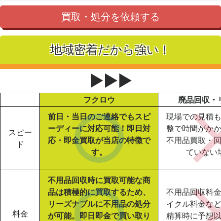
買取・処分を依頼する
地域密着だから強い！
▶▶▶
フクロウ
廃品回収・
前日・当日のご連絡でもスピ
現場での見積
ーディーに対応可能！即日対
整で時間がか
スピー
応・即金買取が当店の特徴で
不用品買取・
ド
す。
ていない
不用品回収時に買取可能な商
品は積極的に買取するため、
不用品回収料
リーズナブルに不用品の処分
イクル料金な
料金
が可能。即日即金で買い取り
精算時に予想