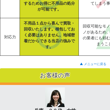
するためお得に不用品の処分
てしまう
が可能です。
不用品１点から喜んで買取・
回収可能なモ
回収いたします。梱包してお
ノがあるため
く必要はありません。地域密
対応力
の業者にも頼
着だからできる当店の強みで
まうこ
す。
▲ メニューに戻る
お客様の声