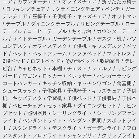
ェア / カウンターチェア / オフィスチェア / 折りたたみ椅子
/ ロッキングチェア / リクライニングチェア / ベンチ / ガー
デンチェア / 座椅子 / 子供椅子・キッズチェア / オットマン
/ テーブル / ダイニングテーブル / リビングテーブル / ロー
テーブル / コーヒーテーブル / ちゃぶ台 / カウンターテーブ
ル / サイドテーブル / ガーデンテーブル / デスク・机 / パソ
コンデスク / オフィスデスク / 子供机・キッズデスク / ベッ
ド / ベッド・ベッドフレーム / ソファベッド / マットレス /
2段ベッド / ロフトベッド / その他ベッド / 収納家具 / テレ
ビ台 / キャビネット / 本棚 / チェスト / シェルフ / リビング
ボード / ワゴン / ロッカー / ドレッサー / ハンガーラック・
コートハンガー / キッチン収納・キッチンワゴン / 食器棚 /
シューズラック / 子供家具 / 子供椅子・キッズチェア / 子供
机・キッズデスク / 学習机 / 子供ベッド / 子供収納 / 子供本
棚 / ベビーチェア / セット家具 / ダイニングセット / リビン
グセット / 照明器具 / シーリングライト / シーリングファン
ライト / ペンダントライト・ペンダント照明 / スポットライ
ト / スタンドライト / デスクライト / ガーデンライト / フロ
アスタンド・フロアライト / シャンデリア / クリップライト