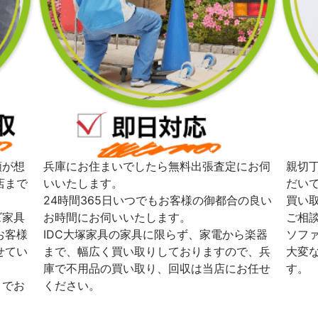
額が想
兵庫にお住まいでしたら無料出張査定にお伺
親切
店まで
いいたします。
だい
24時間365日いつでもお客様の御都合の良い
買い
ズ家具
お時間にお伺いいたします。
ご相
お客様
IDC大塚家具の家具に限らず、家電から楽器
ソフ
せてい
まで、幅広く買い取りしておりますので、兵
大変
庫で不用品の買い取り、回収は当店にお任せ
す。
までお
ください。