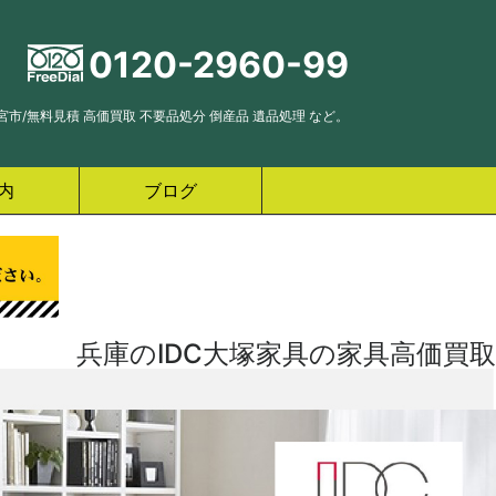
0120-2960-99
市/無料見積 高価買取 不要品処分 倒産品 遺品処理 など。
内
ブログ
兵庫のIDC大塚家具の家具高価買取