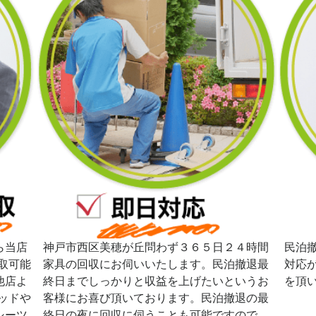
ら当店
神戸市西区美穂が丘問わず３６５日２４時間
民泊
取可能
家具の回収にお伺いいたします。民泊撤退最
対応
他店よ
終日までしっかりと収益を上げたいというお
を頂
ッドや
客様にお喜び頂いております。民泊撤退の最
シーツ
終日の夜に回収に伺うことも可能ですので、