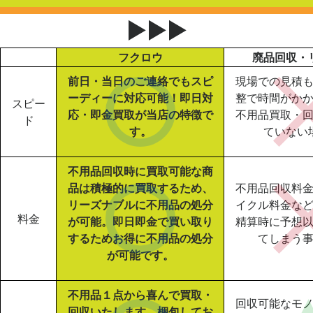
▶▶▶
フクロウ
廃品回収・
前日・当日のご連絡でもスピ
現場での見積
ーディーに対応可能！即日対
整で時間がか
スピー
応・即金買取が当店の特徴で
不用品買取・
ド
す。
ていない
不用品回収時に買取可能な商
品は積極的に買取するため、
不用品回収料
リーズナブルに不用品の処分
イクル料金な
料金
が可能。即日即金で買い取り
精算時に予想
するためお得に不用品の処分
てしまう
が可能です。
不用品１点から喜んで買取・
回収可能なモ
回収いたします。梱包してお