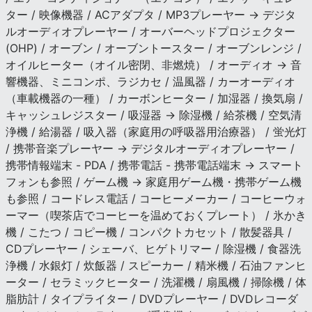
ター / 映像機器 / ACアダプタ / MP3プレーヤー → デジタ
ルオーディオプレーヤー / オーバーヘッドプロジェクター
(OHP) / オーブン / オーブントースター / オーブンレンジ /
オイルヒーター（オイル密閉、非燃焼） / オーディオ → 音
響機器、ミニコンポ、ラジカセ / 温風器 / カーオーディオ
（車載機器の一種） / カーボンヒーター / 加湿器 / 換気扇 /
キャッシュレジスター / 吸湿器 → 除湿機 / 給茶機 / 空気清
浄機 / 給湯器 / 吸入器（家庭用の呼吸器用治療器） / 蛍光灯
/ 携帯音楽プレーヤー → デジタルオーディオプレーヤー /
携帯情報端末 - PDA / 携帯電話 - 携帯電話端末 → スマート
フォンも参照 / ゲーム機 → 家庭用ゲーム機・携帯ゲーム機
も参照 / コードレス電話 / コーヒーメーカー / コーヒーウォ
ーマー（喫茶店でコーヒーを温めておくプレート） / 氷かき
機 / こたつ / コピー機 / コンパクトカセット / 散髪器具 /
CDプレーヤー / シェーバ、ヒゲトリマー / 除湿機 / 食器洗
浄機 / 水銀灯 / 炊飯器 / スピーカー / 精米機 / 石油ファンヒ
ーター / セラミックヒーター / 洗濯機 / 扇風機 / 掃除機 / 体
脂肪計 / タイプライター / DVDプレーヤー / DVDレコーダ