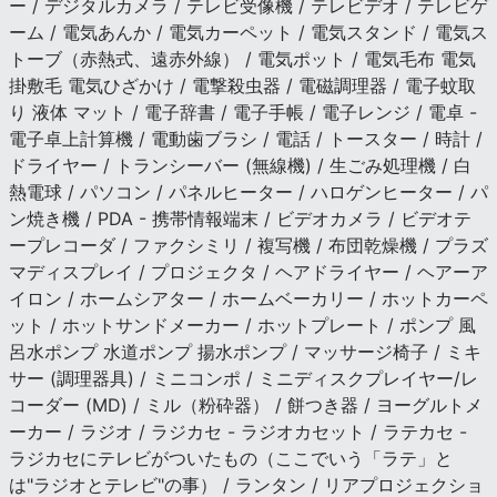
ー / デジタルカメラ / テレビ受像機 / テレビデオ / テレビゲ
ーム / 電気あんか / 電気カーペット / 電気スタンド / 電気ス
トーブ（赤熱式、遠赤外線） / 電気ポット / 電気毛布 電気
掛敷毛 電気ひざかけ / 電撃殺虫器 / 電磁調理器 / 電子蚊取
り 液体 マット / 電子辞書 / 電子手帳 / 電子レンジ / 電卓 -
電子卓上計算機 / 電動歯ブラシ / 電話 / トースター / 時計 /
ドライヤー / トランシーバー (無線機) / 生ごみ処理機 / 白
熱電球 / パソコン / パネルヒーター / ハロゲンヒーター / パ
ン焼き機 / PDA - 携帯情報端末 / ビデオカメラ / ビデオテ
ープレコーダ / ファクシミリ / 複写機 / 布団乾燥機 / プラズ
マディスプレイ / プロジェクタ / ヘアドライヤー / ヘアーア
イロン / ホームシアター / ホームベーカリー / ホットカーペ
ット / ホットサンドメーカー / ホットプレート / ポンプ 風
呂水ポンプ 水道ポンプ 揚水ポンプ / マッサージ椅子 / ミキ
サー (調理器具) / ミニコンポ / ミニディスクプレイヤー/レ
コーダー (MD) / ミル（粉砕器） / 餅つき器 / ヨーグルトメ
ーカー / ラジオ / ラジカセ - ラジオカセット / ラテカセ -
ラジカセにテレビがついたもの（ここでいう「ラテ」と
は"ラジオとテレビ"の事） / ランタン / リアプロジェクショ