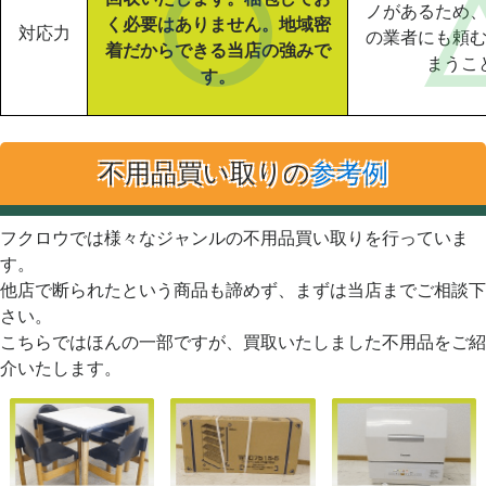
ノがあるため
く必要はありません。地域密
対応力
の業者にも頼
着だからできる当店の強みで
まうこ
す。
不用品買い取りの
参考例
フクロウでは様々なジャンルの不用品買い取りを行っていま
す。
他店で断られたという商品も諦めず、まずは当店までご相談下
さい。
こちらではほんの一部ですが、買取いたしました不用品をご紹
介いたします。