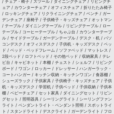
/ チェア・椅子 / スツール / ダイニングチェア / リビングチ
ェア / カウンターチェア / オフィスチェア / 折りたたみ椅子
/ ロッキングチェア / リクライニングチェア / ベンチ / ガー
デンチェア / 座椅子 / 子供椅子・キッズチェア / オットマン
/ テーブル / ダイニングテーブル / リビングテーブル / ロー
テーブル / コーヒーテーブル / ちゃぶ台 / カウンターテーブ
ル / サイドテーブル / ガーデンテーブル / デスク・机 / パソ
コンデスク / オフィスデスク / 子供机・キッズデスク / ベッ
ド / ベッド・ベッドフレーム / ソファベッド / マットレス /
2段ベッド / ロフトベッド / その他ベッド / 収納家具 / テレ
ビ台 / キャビネット / 本棚 / チェスト / シェルフ / リビング
ボード / ワゴン / ロッカー / ドレッサー / ハンガーラック・
コートハンガー / キッチン収納・キッチンワゴン / 食器棚 /
シューズラック / 子供家具 / 子供椅子・キッズチェア / 子供
机・キッズデスク / 学習机 / 子供ベッド / 子供収納 / 子供本
棚 / ベビーチェア / セット家具 / ダイニングセット / リビン
グセット / 照明器具 / シーリングライト / シーリングファン
ライト / ペンダントライト・ペンダント照明 / スポットライ
ト / スタンドライト / デスクライト / ガーデンライト / フロ