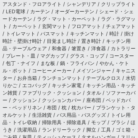
アスタンド・フロアライト / シャンデリア / クリップライト
/ LED電球 / カーテン / オーダーカーテン / シェード・シェ
ードカーテン / ラグ・マット・カーペット / ラグ・ラグマッ
ト / カーペット / 玄関マット / フロアマット / チェアマット
/ トイレマット / バスマット / キッチンマット / 時計 / 掛け
時計・壁掛け時計 / 目覚まし時計 / 置き時計 / キッチン用
品・テーブルウェア / 和食器 / 箸置き / 洋食器 / カトラリー
/ プレート・皿 / マグカップ / グラス・コップ / コースター
/ 包丁・ナイフ / まな板 / 鍋・フライパン / やかん・ケト
ル・ポット / コーヒーメーカー / メイソンジャー / キャニス
ター / お弁当箱 / ランチョンマット / テーブルクロス / 水切
りかご / エコバッグ / キッチン家電 / キッチン用品・キッチ
ン雑貨 / ファブリック・クッション / タオル / ソファーカバ
ー / クッション / クッションカバー / 座布団 / ベッドカバ
ー・ベッドリネン / 布団 / 枕 / 枕カバー / ブランケット・タ
オルケット / 生活雑貨 / バス用品・バスグッズ / トイレ用
品・トイレ収納 / 掃除用具・掃除道具 / モップ / ブラシ / ほ
うき / 洗濯用品 / ランドリーラック / 脚立 / 工具 / ゴミ箱・
ごみ箱 / 灰皿 / ティッシュケース / タオルハンガー / スリッ