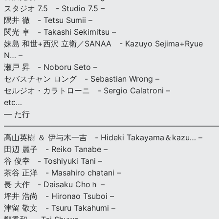
スタジオ 7.5 - Studio 7.5 –
隅井 徹 - Tetsu Sumii –
関光 卓 - Takashi Sekimitsu –
妹島 和世+西沢 立衛／SANAA - Kazuyo Sejima+Ryue
N… –
瀬戸 昇 - Noboru Seto –
セバスチャン ロング - Sebastian Wrong –
セルジオ・カラトローニ - Sergio Calatroni –
etc…
— た行
———————————————————————————
高山英樹 ＆ 伊与木一吉 - Hideki Takayama＆kazu… –
田辺 麗子 - Reiko Tanabe –
谷 俊幸 - Toshiyuki Tani –
茶谷 正洋 - Masahiro chatani –
長 大作 - Daisaku Choｈ –
坪井 浩尚 - Hironao Tsuboi –
津留 敬文 - Tsuru Takahumi –