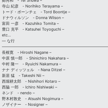
鄭秀和 - Tei Shuwa –
寺山 紀彦 - Norihiko Terayama –
トード・ボーンチェ - Tord Boontje –
ドナウィルソン - Donna Wilson –
富田 一彦 - Kazuhiko Tomita –
豊口 克平 - Katsuhei Toyoguchi –
etc…
— な行
———————————————————————————
長根寛 - Hiroshi Nagane –
中原 慎一郎 - Shinichiro Nakahara –
中村 隆一 - Ryuichi Nakamura –
ナナ ディッツェル - Nana Ditzel –
新居 猛 - Takeshi Nii –
西堀耕太郎 - Nishihori Kotaro –
西脇 一郎 - Ichiro Nishiwaki –
ネンド - nendo –
野木村敦史 - Atsushi Nogimura –
ノザイナー - Nosigner –