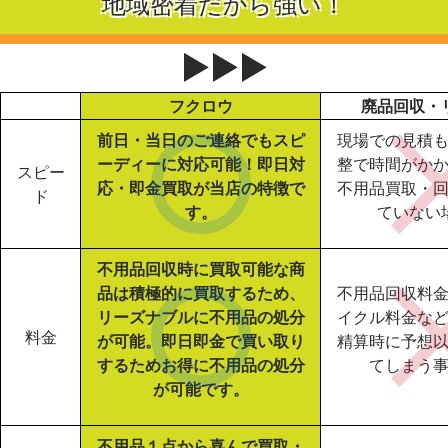
地域密着だから強い！
▶▶▶
フクロウ
廃品回収・
前日・当日のご連絡でもスピ
現場での見積
ーディーに対応可能！即日対
整で時間がか
スピー
応・即金買取が当店の特徴で
不用品買取・
ド
す。
ていない
不用品回収時に買取可能な商
品は積極的に買取するため、
不用品回収料
リーズナブルに不用品の処分
イクル料金な
料金
が可能。即日即金で買い取り
精算時に予想
するためお得に不用品の処分
てしまう
が可能です。
不用品１点から喜んで買取・