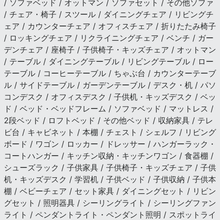
/ ソファベッド / オットマン / ソファセット / その他ソファ
/ チェア・椅子 / スツール / ダイニングチェア / リビングチ
ェア / カウンターチェア / オフィスチェア / 折りたたみ椅子
/ ロッキングチェア / リクライニングチェア / ベンチ / ガー
デンチェア / 座椅子 / 子供椅子・キッズチェア / オットマン
/ テーブル / ダイニングテーブル / リビングテーブル / ロー
テーブル / コーヒーテーブル / ちゃぶ台 / カウンターテーブ
ル / サイドテーブル / ガーデンテーブル / デスク・机 / パソ
コンデスク / オフィスデスク / 子供机・キッズデスク / ベッ
ド / ベッド・ベッドフレーム / ソファベッド / マットレス /
2段ベッド / ロフトベッド / その他ベッド / 収納家具 / テレ
ビ台 / キャビネット / 本棚 / チェスト / シェルフ / リビング
ボード / ワゴン / ロッカー / ドレッサー / ハンガーラック・
コートハンガー / キッチン収納・キッチンワゴン / 食器棚 /
シューズラック / 子供家具 / 子供椅子・キッズチェア / 子供
机・キッズデスク / 学習机 / 子供ベッド / 子供収納 / 子供本
棚 / ベビーチェア / セット家具 / ダイニングセット / リビン
グセット / 照明器具 / シーリングライト / シーリングファン
ライト / ペンダントライト・ペンダント照明 / スポットライ