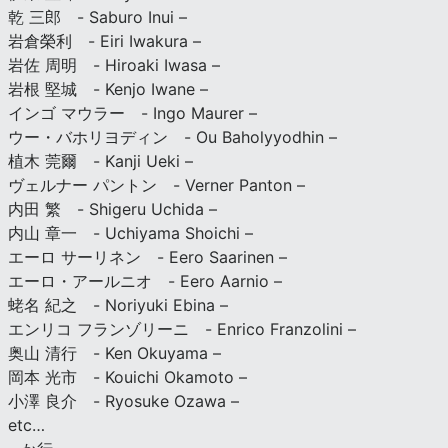
乾 三郎 - Saburo Inui –
岩倉榮利 - Eiri Iwakura –
岩佐 周明 - Hiroaki Iwasa –
岩根 堅城 - Kenjo Iwane –
インゴ マウラー - Ingo Maurer –
ウー・バホリヨディン - Ou Baholyyodhin –
植木 莞爾 - Kanji Ueki –
ヴェルナー パントン - Verner Panton –
内田 繁 - Shigeru Uchida –
内山 章一 - Uchiyama Shoichi –
エーロ サーリネン - Eero Saarinen –
エーロ・アールニオ - Eero Aarnio –
蛯名 紀之 - Noriyuki Ebina –
エンリコ フランゾリーニ - Enrico Franzolini –
奥山 清行 - Ken Okuyama –
岡本 光市 - Kouichi Okamoto –
小澤 良介 - Ryosuke Ozawa –
etc…