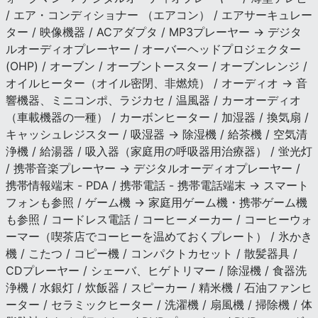
/ エア・コンディショナー （エアコン） / エアサーキュレー
ター / 映像機器 / ACアダプタ / MP3プレーヤー → デジタ
ルオーディオプレーヤー / オーバーヘッドプロジェクター
(OHP) / オーブン / オーブントースター / オーブンレンジ /
オイルヒーター（オイル密閉、非燃焼） / オーディオ → 音
響機器、ミニコンポ、ラジカセ / 温風器 / カーオーディオ
（車載機器の一種） / カーボンヒーター / 加湿器 / 換気扇 /
キャッシュレジスター / 吸湿器 → 除湿機 / 給茶機 / 空気清
浄機 / 給湯器 / 吸入器（家庭用の呼吸器用治療器） / 蛍光灯
/ 携帯音楽プレーヤー → デジタルオーディオプレーヤー /
携帯情報端末 - PDA / 携帯電話 - 携帯電話端末 → スマート
フォンも参照 / ゲーム機 → 家庭用ゲーム機・携帯ゲーム機
も参照 / コードレス電話 / コーヒーメーカー / コーヒーウォ
ーマー（喫茶店でコーヒーを温めておくプレート） / 氷かき
機 / こたつ / コピー機 / コンパクトカセット / 散髪器具 /
CDプレーヤー / シェーバ、ヒゲトリマー / 除湿機 / 食器洗
浄機 / 水銀灯 / 炊飯器 / スピーカー / 精米機 / 石油ファンヒ
ーター / セラミックヒーター / 洗濯機 / 扇風機 / 掃除機 / 体