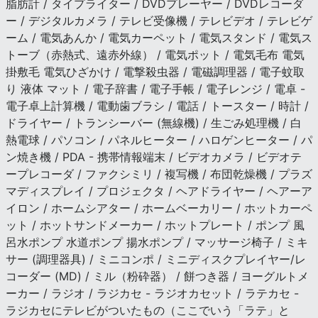
脂肪計 / タイプライター / DVDプレーヤー / DVDレコーダ
ー / デジタルカメラ / テレビ受像機 / テレビデオ / テレビゲ
ーム / 電気あんか / 電気カーペット / 電気スタンド / 電気ス
トーブ（赤熱式、遠赤外線） / 電気ポット / 電気毛布 電気
掛敷毛 電気ひざかけ / 電撃殺虫器 / 電磁調理器 / 電子蚊取
り 液体 マット / 電子辞書 / 電子手帳 / 電子レンジ / 電卓 -
電子卓上計算機 / 電動歯ブラシ / 電話 / トースター / 時計 /
ドライヤー / トランシーバー (無線機) / 生ごみ処理機 / 白
熱電球 / パソコン / パネルヒーター / ハロゲンヒーター / パ
ン焼き機 / PDA - 携帯情報端末 / ビデオカメラ / ビデオテ
ープレコーダ / ファクシミリ / 複写機 / 布団乾燥機 / プラズ
マディスプレイ / プロジェクタ / ヘアドライヤー / ヘアーア
イロン / ホームシアター / ホームベーカリー / ホットカーペ
ット / ホットサンドメーカー / ホットプレート / ポンプ 風
呂水ポンプ 水道ポンプ 揚水ポンプ / マッサージ椅子 / ミキ
サー (調理器具) / ミニコンポ / ミニディスクプレイヤー/レ
コーダー (MD) / ミル（粉砕器） / 餅つき器 / ヨーグルトメ
ーカー / ラジオ / ラジカセ - ラジオカセット / ラテカセ -
ラジカセにテレビがついたもの（ここでいう「ラテ」と