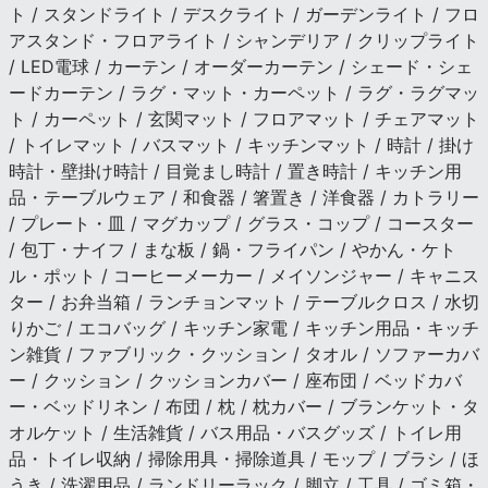
ト / スタンドライト / デスクライト / ガーデンライト / フロ
アスタンド・フロアライト / シャンデリア / クリップライト
/ LED電球 / カーテン / オーダーカーテン / シェード・シェ
ードカーテン / ラグ・マット・カーペット / ラグ・ラグマッ
ト / カーペット / 玄関マット / フロアマット / チェアマット
/ トイレマット / バスマット / キッチンマット / 時計 / 掛け
時計・壁掛け時計 / 目覚まし時計 / 置き時計 / キッチン用
品・テーブルウェア / 和食器 / 箸置き / 洋食器 / カトラリー
/ プレート・皿 / マグカップ / グラス・コップ / コースター
/ 包丁・ナイフ / まな板 / 鍋・フライパン / やかん・ケト
ル・ポット / コーヒーメーカー / メイソンジャー / キャニス
ター / お弁当箱 / ランチョンマット / テーブルクロス / 水切
りかご / エコバッグ / キッチン家電 / キッチン用品・キッチ
ン雑貨 / ファブリック・クッション / タオル / ソファーカバ
ー / クッション / クッションカバー / 座布団 / ベッドカバ
ー・ベッドリネン / 布団 / 枕 / 枕カバー / ブランケット・タ
オルケット / 生活雑貨 / バス用品・バスグッズ / トイレ用
品・トイレ収納 / 掃除用具・掃除道具 / モップ / ブラシ / ほ
うき / 洗濯用品 / ランドリーラック / 脚立 / 工具 / ゴミ箱・