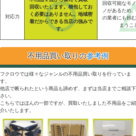
回収可能なモ
回収いたします。梱包してお
ノがあるため
く必要はありません。地域密
対応力
の業者にも頼
着だからできる当店の強みで
まうこ
す。
不用品買い取りの
参考例
フクロウでは様々なジャンルの不用品買い取りを行っていま
す。
他店で断られたという商品も諦めず、まずは当店までご相談下
さい。
こちらではほんの一部ですが、買取いたしました不用品をご紹
介いたします。