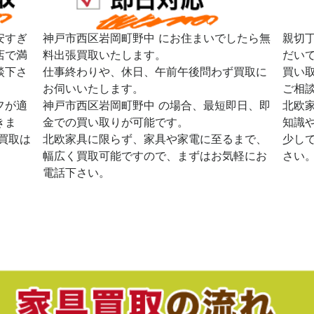
安すぎ
神戸市西区岩岡町野中 にお住まいでしたら無
親切
店で満
料出張買取いたします。
だい
談下さ
仕事終わりや、休日、午前午後問わず買取に
買い
お伺いいたします。
ご相
フが適
神戸市西区岩岡町野中 の場合、最短即日、即
北欧
きま
金での買い取りが可能です。
知識
買取は
北欧家具に限らず、家具や家電に至るまで、
少し
幅広く買取可能ですので、まずはお気軽にお
さい
電話下さい。