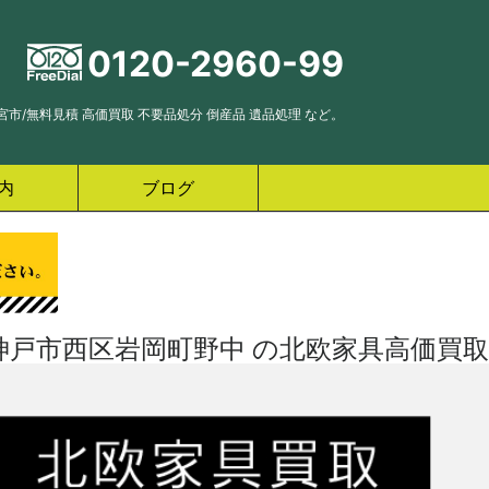
0120-2960-99
市/無料見積 高価買取 不要品処分 倒産品 遺品処理 など。
内
ブログ
神戸市西区岩岡町野中 の北欧家具高価買取