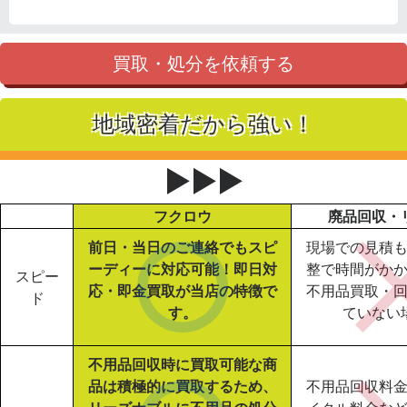
買取・処分を依頼する
地域密着だから強い！
▶▶▶
フクロウ
廃品回収・
前日・当日のご連絡でもスピ
現場での見積
ーディーに対応可能！即日対
整で時間がか
スピー
応・即金買取が当店の特徴で
不用品買取・
ド
す。
ていない
不用品回収時に買取可能な商
品は積極的に買取するため、
不用品回収料