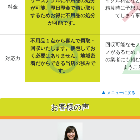
リーズナブルに不用品の処分
イクル料金な
料金
が可能。即日即金で買い取り
精算時に予想
するためお得に不用品の処分
てしまう
が可能です。
不用品１点から喜んで買取・
回収可能なモ
回収いたします。梱包してお
ノがあるため
く必要はありません。地域密
対応力
の業者にも頼
着だからできる当店の強みで
まうこ
す。
▲ メニューに戻る
お客様の声