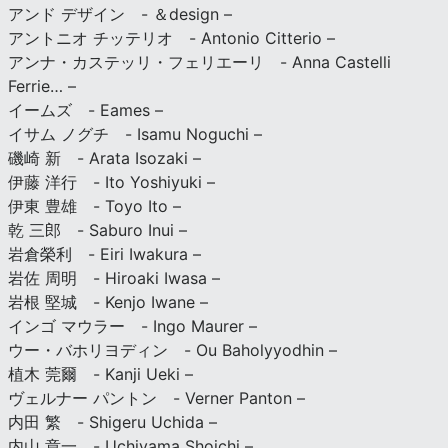
アンド デザイン - ＆design –
アントニオ チッテリオ - Antonio Citterio –
アンナ・カステッリ・フェリエーリ - Anna Castelli
Ferrie… –
イームズ - Eames –
イサム ノグチ - Isamu Noguchi –
磯崎 新 - Arata Isozaki –
伊藤 洋行 - Ito Yoshiyuki –
伊東 豊雄 - Toyo Ito –
乾 三郎 - Saburo Inui –
岩倉榮利 - Eiri Iwakura –
岩佐 周明 - Hiroaki Iwasa –
岩根 堅城 - Kenjo Iwane –
インゴ マウラー - Ingo Maurer –
ウー・バホリヨディン - Ou Baholyyodhin –
植木 莞爾 - Kanji Ueki –
ヴェルナー パントン - Verner Panton –
内田 繁 - Shigeru Uchida –
内山 章一 - Uchiyama Shoichi –