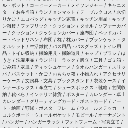
ル・ポット / コーヒーメーカー / メイソンジャー / キャニス
ター / お弁当箱 / ランチョンマット / テーブルクロス / 水切
りかご / エコバッグ / キッチン家電 / キッチン用品・キッチ
ン雑貨 / ファブリック・クッション / タオル / ソファーカバ
ー / クッション / クッションカバー / 座布団 / ベッドカバ
ー・ベッドリネン / 布団 / 枕 / 枕カバー / ブランケット・タ
オルケット / 生活雑貨 / バス用品・バスグッズ / トイレ用
品・トイレ収納 / 掃除用具・掃除道具 / モップ / ブラシ / ほ
うき / 洗濯用品 / ランドリーラック / 脚立 / 工具 / ゴミ箱・
ごみ箱 / 灰皿 / ティッシュケース / タオルハンガー / スリッ
パ / バスケット・かご / おもちゃ箱 / 小物入れ / アクセサリ
ーケース / 文房具・文具 / ブックスタンド / 衣装ケース / イ
ンナーボックス / 傘立て / シューズボックス・靴箱 / 玄関収
納 / 靴べら / インテリア雑貨 / ポスター / カレンダー・卓上
カレンダー / グリーティングカード・ポストカード / アー
ト・絵画 / 額縁・ポスターフレーム / ウォールステッカー /
コルクボード・ウォールポケット / モビール / オーナメント
/ ハンガー / ハンガーラック / フォトフレーム・写真立て /