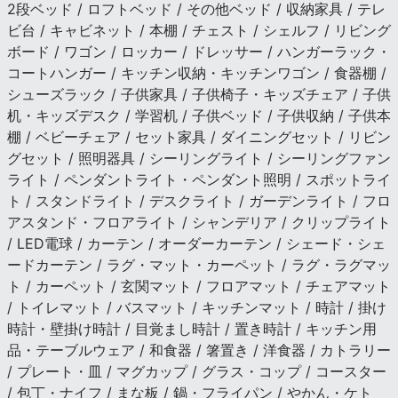
2段ベッド / ロフトベッド / その他ベッド / 収納家具 / テレ
ビ台 / キャビネット / 本棚 / チェスト / シェルフ / リビング
ボード / ワゴン / ロッカー / ドレッサー / ハンガーラック・
コートハンガー / キッチン収納・キッチンワゴン / 食器棚 /
シューズラック / 子供家具 / 子供椅子・キッズチェア / 子供
机・キッズデスク / 学習机 / 子供ベッド / 子供収納 / 子供本
棚 / ベビーチェア / セット家具 / ダイニングセット / リビン
グセット / 照明器具 / シーリングライト / シーリングファン
ライト / ペンダントライト・ペンダント照明 / スポットライ
ト / スタンドライト / デスクライト / ガーデンライト / フロ
アスタンド・フロアライト / シャンデリア / クリップライト
/ LED電球 / カーテン / オーダーカーテン / シェード・シェ
ードカーテン / ラグ・マット・カーペット / ラグ・ラグマッ
ト / カーペット / 玄関マット / フロアマット / チェアマット
/ トイレマット / バスマット / キッチンマット / 時計 / 掛け
時計・壁掛け時計 / 目覚まし時計 / 置き時計 / キッチン用
品・テーブルウェア / 和食器 / 箸置き / 洋食器 / カトラリー
/ プレート・皿 / マグカップ / グラス・コップ / コースター
/ 包丁・ナイフ / まな板 / 鍋・フライパン / やかん・ケト