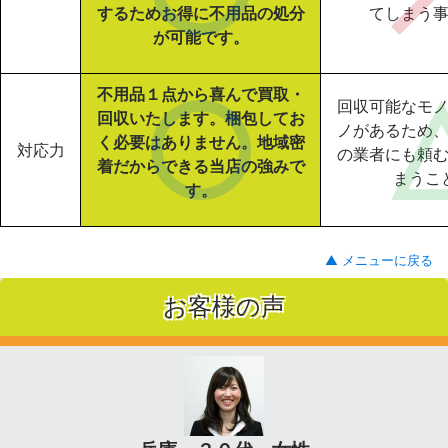
するためお得に不用品の処分
てしまう
が可能です。
不用品１点から喜んで買取・
回収可能なモ
回収いたします。梱包してお
ノがあるため
く必要はありません。地域密
対応力
の業者にも頼
着だからできる当店の強みで
まうこ
す。
▲ メニューに戻る
お客様の声