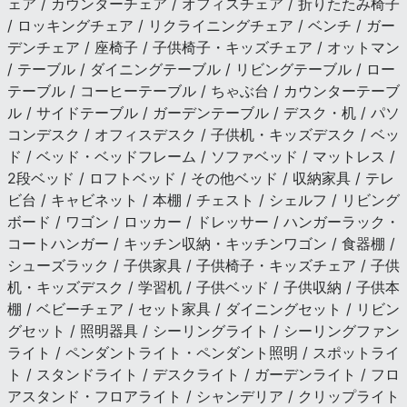
ェア / カウンターチェア / オフィスチェア / 折りたたみ椅子
/ ロッキングチェア / リクライニングチェア / ベンチ / ガー
デンチェア / 座椅子 / 子供椅子・キッズチェア / オットマン
/ テーブル / ダイニングテーブル / リビングテーブル / ロー
テーブル / コーヒーテーブル / ちゃぶ台 / カウンターテーブ
ル / サイドテーブル / ガーデンテーブル / デスク・机 / パソ
コンデスク / オフィスデスク / 子供机・キッズデスク / ベッ
ド / ベッド・ベッドフレーム / ソファベッド / マットレス /
2段ベッド / ロフトベッド / その他ベッド / 収納家具 / テレ
ビ台 / キャビネット / 本棚 / チェスト / シェルフ / リビング
ボード / ワゴン / ロッカー / ドレッサー / ハンガーラック・
コートハンガー / キッチン収納・キッチンワゴン / 食器棚 /
シューズラック / 子供家具 / 子供椅子・キッズチェア / 子供
机・キッズデスク / 学習机 / 子供ベッド / 子供収納 / 子供本
棚 / ベビーチェア / セット家具 / ダイニングセット / リビン
グセット / 照明器具 / シーリングライト / シーリングファン
ライト / ペンダントライト・ペンダント照明 / スポットライ
ト / スタンドライト / デスクライト / ガーデンライト / フロ
アスタンド・フロアライト / シャンデリア / クリップライト