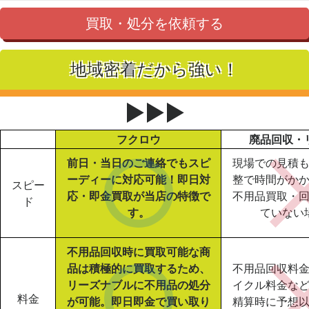
買取・処分を依頼する
地域密着だから強い！
▶▶▶
フクロウ
廃品回収・
前日・当日のご連絡でもスピ
現場での見積
ーディーに対応可能！即日対
整で時間がか
スピー
応・即金買取が当店の特徴で
不用品買取・
ド
す。
ていない
不用品回収時に買取可能な商
品は積極的に買取するため、
不用品回収料
リーズナブルに不用品の処分
イクル料金な
料金
が可能。即日即金で買い取り
精算時に予想