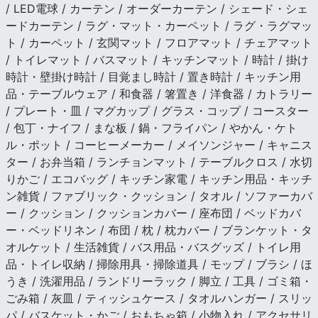
/ LED電球 / カーテン / オーダーカーテン / シェード・シェ
ードカーテン / ラグ・マット・カーペット / ラグ・ラグマッ
ト / カーペット / 玄関マット / フロアマット / チェアマット
/ トイレマット / バスマット / キッチンマット / 時計 / 掛け
時計・壁掛け時計 / 目覚まし時計 / 置き時計 / キッチン用
品・テーブルウェア / 和食器 / 箸置き / 洋食器 / カトラリー
/ プレート・皿 / マグカップ / グラス・コップ / コースター
/ 包丁・ナイフ / まな板 / 鍋・フライパン / やかん・ケト
ル・ポット / コーヒーメーカー / メイソンジャー / キャニス
ター / お弁当箱 / ランチョンマット / テーブルクロス / 水切
りかご / エコバッグ / キッチン家電 / キッチン用品・キッチ
ン雑貨 / ファブリック・クッション / タオル / ソファーカバ
ー / クッション / クッションカバー / 座布団 / ベッドカバ
ー・ベッドリネン / 布団 / 枕 / 枕カバー / ブランケット・タ
オルケット / 生活雑貨 / バス用品・バスグッズ / トイレ用
品・トイレ収納 / 掃除用具・掃除道具 / モップ / ブラシ / ほ
うき / 洗濯用品 / ランドリーラック / 脚立 / 工具 / ゴミ箱・
ごみ箱 / 灰皿 / ティッシュケース / タオルハンガー / スリッ
パ / バスケット・かご / おもちゃ箱 / 小物入れ / アクセサリ