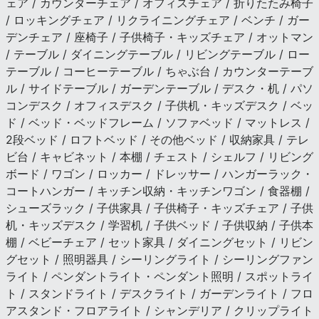
ェア / カウンターチェア / オフィスチェア / 折りたたみ椅子
/ ロッキングチェア / リクライニングチェア / ベンチ / ガー
デンチェア / 座椅子 / 子供椅子・キッズチェア / オットマン
/ テーブル / ダイニングテーブル / リビングテーブル / ロー
テーブル / コーヒーテーブル / ちゃぶ台 / カウンターテーブ
ル / サイドテーブル / ガーデンテーブル / デスク・机 / パソ
コンデスク / オフィスデスク / 子供机・キッズデスク / ベッ
ド / ベッド・ベッドフレーム / ソファベッド / マットレス /
2段ベッド / ロフトベッド / その他ベッド / 収納家具 / テレ
ビ台 / キャビネット / 本棚 / チェスト / シェルフ / リビング
ボード / ワゴン / ロッカー / ドレッサー / ハンガーラック・
コートハンガー / キッチン収納・キッチンワゴン / 食器棚 /
シューズラック / 子供家具 / 子供椅子・キッズチェア / 子供
机・キッズデスク / 学習机 / 子供ベッド / 子供収納 / 子供本
棚 / ベビーチェア / セット家具 / ダイニングセット / リビン
グセット / 照明器具 / シーリングライト / シーリングファン
ライト / ペンダントライト・ペンダント照明 / スポットライ
ト / スタンドライト / デスクライト / ガーデンライト / フロ
アスタンド・フロアライト / シャンデリア / クリップライト