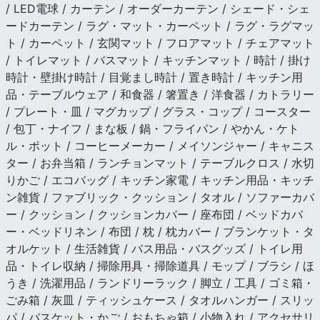
/ LED電球 / カーテン / オーダーカーテン / シェード・シェ
ードカーテン / ラグ・マット・カーペット / ラグ・ラグマッ
ト / カーペット / 玄関マット / フロアマット / チェアマット
/ トイレマット / バスマット / キッチンマット / 時計 / 掛け
時計・壁掛け時計 / 目覚まし時計 / 置き時計 / キッチン用
品・テーブルウェア / 和食器 / 箸置き / 洋食器 / カトラリー
/ プレート・皿 / マグカップ / グラス・コップ / コースター
/ 包丁・ナイフ / まな板 / 鍋・フライパン / やかん・ケト
ル・ポット / コーヒーメーカー / メイソンジャー / キャニス
ター / お弁当箱 / ランチョンマット / テーブルクロス / 水切
りかご / エコバッグ / キッチン家電 / キッチン用品・キッチ
ン雑貨 / ファブリック・クッション / タオル / ソファーカバ
ー / クッション / クッションカバー / 座布団 / ベッドカバ
ー・ベッドリネン / 布団 / 枕 / 枕カバー / ブランケット・タ
オルケット / 生活雑貨 / バス用品・バスグッズ / トイレ用
品・トイレ収納 / 掃除用具・掃除道具 / モップ / ブラシ / ほ
うき / 洗濯用品 / ランドリーラック / 脚立 / 工具 / ゴミ箱・
ごみ箱 / 灰皿 / ティッシュケース / タオルハンガー / スリッ
パ / バスケット・かご / おもちゃ箱 / 小物入れ / アクセサリ