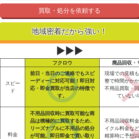
買取・処分を依頼する
地域密着だから強い！
▶▶▶
フクロウ
廃品回収・
前日・当日のご連絡でもスピ
現場での見積
ーディーに対応可能！即日対
整で時間がか
スピー
応・即金買取が当店の特徴で
不用品買取・
ド
す。
ていない
不用品回収時に買取可能な商
品は積極的に買取するため、
不用品回収料
リーズナブルに不用品の処分
イクル料金な
料金
が可能。即日即金で買い取り
精算時に予想