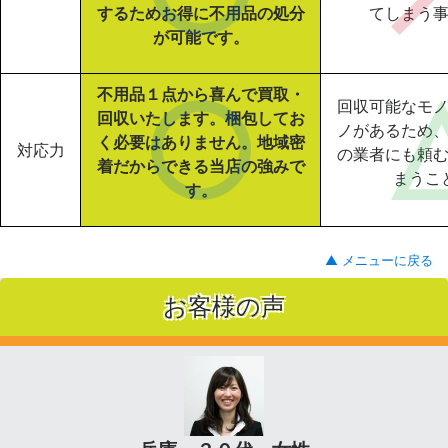
するためお得に不用品の処分
てしまう
が可能です。
不用品１点から喜んで買取・
回収可能なモ
回収いたします。梱包してお
ノがあるため
く必要はありません。地域密
対応力
の業者にも頼
着だからできる当店の強みで
まうこ
す。
▲ メニューに戻る
お客様の声