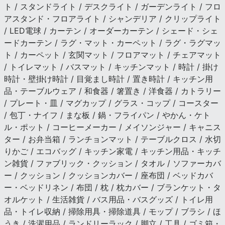
ト / スタンドライト / デスクライト / ガーデンライト / フロ
アスタンド・フロアライト / シャンデリア / クリップライト
/ LED電球 / カーテン / オーダーカーテン / シェード・シェ
ードカーテン / ラグ・マット・カーペット / ラグ・ラグマッ
ト / カーペット / 玄関マット / フロアマット / チェアマット
/ トイレマット / バスマット / キッチンマット / 時計 / 掛け
時計・壁掛け時計 / 目覚まし時計 / 置き時計 / キッチン用
品・テーブルウェア / 和食器 / 箸置き / 洋食器 / カトラリー
/ プレート・皿 / マグカップ / グラス・コップ / コースター
/ 包丁・ナイフ / まな板 / 鍋・フライパン / やかん・ケト
ル・ポット / コーヒーメーカー / メイソンジャー / キャニス
ター / お弁当箱 / ランチョンマット / テーブルクロス / 水切
りかご / エコバッグ / キッチン家電 / キッチン用品・キッチ
ン雑貨 / ファブリック・クッション / タオル / ソファーカバ
ー / クッション / クッションカバー / 座布団 / ベッドカバ
ー・ベッドリネン / 布団 / 枕 / 枕カバー / ブランケット・タ
オルケット / 生活雑貨 / バス用品・バスグッズ / トイレ用
品・トイレ収納 / 掃除用具・掃除道具 / モップ / ブラシ / ほ
うき / 洗濯用品 / ランドリーラック / 脚立 / 工具 / ゴミ箱・