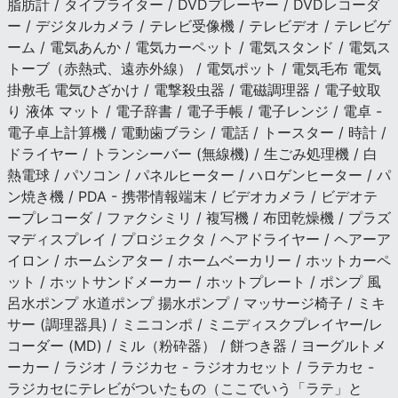
脂肪計 / タイプライター / DVDプレーヤー / DVDレコーダ
ー / デジタルカメラ / テレビ受像機 / テレビデオ / テレビゲ
ーム / 電気あんか / 電気カーペット / 電気スタンド / 電気ス
トーブ（赤熱式、遠赤外線） / 電気ポット / 電気毛布 電気
掛敷毛 電気ひざかけ / 電撃殺虫器 / 電磁調理器 / 電子蚊取
り 液体 マット / 電子辞書 / 電子手帳 / 電子レンジ / 電卓 -
電子卓上計算機 / 電動歯ブラシ / 電話 / トースター / 時計 /
ドライヤー / トランシーバー (無線機) / 生ごみ処理機 / 白
熱電球 / パソコン / パネルヒーター / ハロゲンヒーター / パ
ン焼き機 / PDA - 携帯情報端末 / ビデオカメラ / ビデオテ
ープレコーダ / ファクシミリ / 複写機 / 布団乾燥機 / プラズ
マディスプレイ / プロジェクタ / ヘアドライヤー / ヘアーア
イロン / ホームシアター / ホームベーカリー / ホットカーペ
ット / ホットサンドメーカー / ホットプレート / ポンプ 風
呂水ポンプ 水道ポンプ 揚水ポンプ / マッサージ椅子 / ミキ
サー (調理器具) / ミニコンポ / ミニディスクプレイヤー/レ
コーダー (MD) / ミル（粉砕器） / 餅つき器 / ヨーグルトメ
ーカー / ラジオ / ラジカセ - ラジオカセット / ラテカセ -
ラジカセにテレビがついたもの（ここでいう「ラテ」と