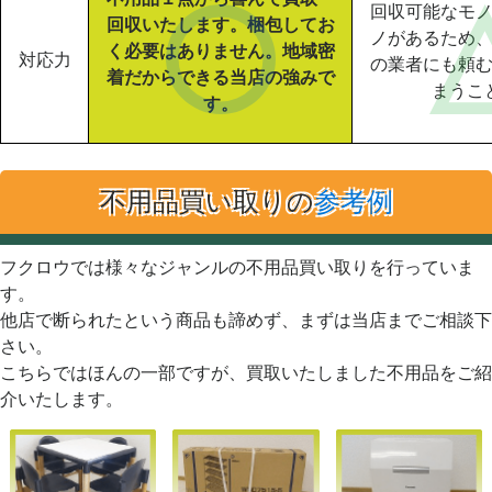
回収可能なモ
回収いたします。梱包してお
ノがあるため
く必要はありません。地域密
対応力
の業者にも頼
着だからできる当店の強みで
まうこ
す。
不用品買い取りの
参考例
フクロウでは様々なジャンルの不用品買い取りを行っていま
す。
他店で断られたという商品も諦めず、まずは当店までご相談下
さい。
こちらではほんの一部ですが、買取いたしました不用品をご紹
介いたします。