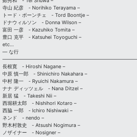
鄭秀和 - Tei Shuwa –
寺山 紀彦 - Norihiko Terayama –
トード・ボーンチェ - Tord Boontje –
ドナウィルソン - Donna Wilson –
富田 一彦 - Kazuhiko Tomita –
豊口 克平 - Katsuhei Toyoguchi –
etc…
— な行
———————————————————————————
長根寛 - Hiroshi Nagane –
中原 慎一郎 - Shinichiro Nakahara –
中村 隆一 - Ryuichi Nakamura –
ナナ ディッツェル - Nana Ditzel –
新居 猛 - Takeshi Nii –
西堀耕太郎 - Nishihori Kotaro –
西脇 一郎 - Ichiro Nishiwaki –
ネンド - nendo –
野木村敦史 - Atsushi Nogimura –
ノザイナー - Nosigner –