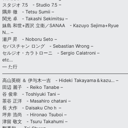
スタジオ 7.5 - Studio 7.5 –
隅井 徹 - Tetsu Sumii –
関光 卓 - Takashi Sekimitsu –
妹島 和世+西沢 立衛／SANAA - Kazuyo Sejima+Ryue
N… –
瀬戸 昇 - Noboru Seto –
セバスチャン ロング - Sebastian Wrong –
セルジオ・カラトローニ - Sergio Calatroni –
etc…
— た行
———————————————————————————
高山英樹 ＆ 伊与木一吉 - Hideki Takayama＆kazu… –
田辺 麗子 - Reiko Tanabe –
谷 俊幸 - Toshiyuki Tani –
茶谷 正洋 - Masahiro chatani –
長 大作 - Daisaku Choｈ –
坪井 浩尚 - Hironao Tsuboi –
津留 敬文 - Tsuru Takahumi –