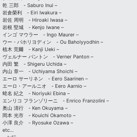
乾 三郎 - Saburo Inui –
岩倉榮利 - Eiri Iwakura –
岩佐 周明 - Hiroaki Iwasa –
岩根 堅城 - Kenjo Iwane –
インゴ マウラー - Ingo Maurer –
ウー・バホリヨディン - Ou Baholyyodhin –
植木 莞爾 - Kanji Ueki –
ヴェルナー パントン - Verner Panton –
内田 繁 - Shigeru Uchida –
内山 章一 - Uchiyama Shoichi –
エーロ サーリネン - Eero Saarinen –
エーロ・アールニオ - Eero Aarnio –
蛯名 紀之 - Noriyuki Ebina –
エンリコ フランゾリーニ - Enrico Franzolini –
奥山 清行 - Ken Okuyama –
岡本 光市 - Kouichi Okamoto –
小澤 良介 - Ryosuke Ozawa –
etc…