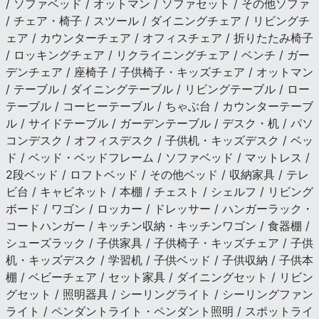
/ ソファベッド / オットマン / ソファセット / その他ソファ
/ チェア・椅子 / スツール / ダイニングチェア / リビングチ
ェア / カウンターチェア / オフィスチェア / 折りたたみ椅子
/ ロッキングチェア / リクライニングチェア / ベンチ / ガー
デンチェア / 座椅子 / 子供椅子・キッズチェア / オットマン
/ テーブル / ダイニングテーブル / リビングテーブル / ロー
テーブル / コーヒーテーブル / ちゃぶ台 / カウンターテーブ
ル / サイドテーブル / ガーデンテーブル / デスク・机 / パソ
コンデスク / オフィスデスク / 子供机・キッズデスク / ベッ
ド / ベッド・ベッドフレーム / ソファベッド / マットレス /
2段ベッド / ロフトベッド / その他ベッド / 収納家具 / テレ
ビ台 / キャビネット / 本棚 / チェスト / シェルフ / リビング
ボード / ワゴン / ロッカー / ドレッサー / ハンガーラック・
コートハンガー / キッチン収納・キッチンワゴン / 食器棚 /
シューズラック / 子供家具 / 子供椅子・キッズチェア / 子供
机・キッズデスク / 学習机 / 子供ベッド / 子供収納 / 子供本
棚 / ベビーチェア / セット家具 / ダイニングセット / リビン
グセット / 照明器具 / シーリングライト / シーリングファン
ライト / ペンダントライト・ペンダント照明 / スポットライ