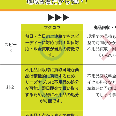
地域密着だから強い！
▶▶▶
フクロウ
廃品回収・
前日・当日のご連絡でもスピ
現場での見積
ーディーに対応可能！即日対
整で時間がか
スピー
応・即金買取が当店の特徴で
不用品買取・
ド
す。
ていない
不用品回収時に買取可能な商
品は積極的に買取するため、
不用品回収料
リーズナブルに不用品の処分
イクル料金な
料金
が可能。即日即金で買い取り
精算時に予想
するためお得に不用品の処分
てしまう
が可能です。
不用品１点から喜んで買取・