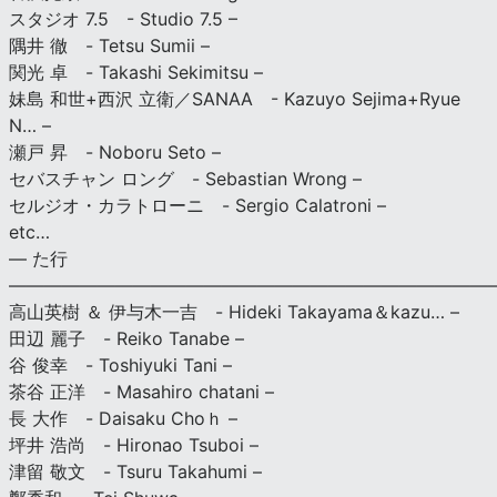
スタジオ 7.5 - Studio 7.5 –
隅井 徹 - Tetsu Sumii –
関光 卓 - Takashi Sekimitsu –
妹島 和世+西沢 立衛／SANAA - Kazuyo Sejima+Ryue
N… –
瀬戸 昇 - Noboru Seto –
セバスチャン ロング - Sebastian Wrong –
セルジオ・カラトローニ - Sergio Calatroni –
etc…
— た行
———————————————————————————
高山英樹 ＆ 伊与木一吉 - Hideki Takayama＆kazu… –
田辺 麗子 - Reiko Tanabe –
谷 俊幸 - Toshiyuki Tani –
茶谷 正洋 - Masahiro chatani –
長 大作 - Daisaku Choｈ –
坪井 浩尚 - Hironao Tsuboi –
津留 敬文 - Tsuru Takahumi –