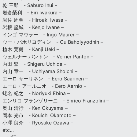
乾 三郎 - Saburo Inui –
岩倉榮利 - Eiri Iwakura –
岩佐 周明 - Hiroaki Iwasa –
岩根 堅城 - Kenjo Iwane –
インゴ マウラー - Ingo Maurer –
ウー・バホリヨディン - Ou Baholyyodhin –
植木 莞爾 - Kanji Ueki –
ヴェルナー パントン - Verner Panton –
内田 繁 - Shigeru Uchida –
内山 章一 - Uchiyama Shoichi –
エーロ サーリネン - Eero Saarinen –
エーロ・アールニオ - Eero Aarnio –
蛯名 紀之 - Noriyuki Ebina –
エンリコ フランゾリーニ - Enrico Franzolini –
奥山 清行 - Ken Okuyama –
岡本 光市 - Kouichi Okamoto –
小澤 良介 - Ryosuke Ozawa –
etc…