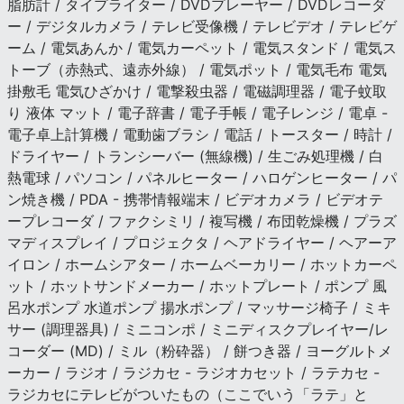
脂肪計 / タイプライター / DVDプレーヤー / DVDレコーダ
ー / デジタルカメラ / テレビ受像機 / テレビデオ / テレビゲ
ーム / 電気あんか / 電気カーペット / 電気スタンド / 電気ス
トーブ（赤熱式、遠赤外線） / 電気ポット / 電気毛布 電気
掛敷毛 電気ひざかけ / 電撃殺虫器 / 電磁調理器 / 電子蚊取
り 液体 マット / 電子辞書 / 電子手帳 / 電子レンジ / 電卓 -
電子卓上計算機 / 電動歯ブラシ / 電話 / トースター / 時計 /
ドライヤー / トランシーバー (無線機) / 生ごみ処理機 / 白
熱電球 / パソコン / パネルヒーター / ハロゲンヒーター / パ
ン焼き機 / PDA - 携帯情報端末 / ビデオカメラ / ビデオテ
ープレコーダ / ファクシミリ / 複写機 / 布団乾燥機 / プラズ
マディスプレイ / プロジェクタ / ヘアドライヤー / ヘアーア
イロン / ホームシアター / ホームベーカリー / ホットカーペ
ット / ホットサンドメーカー / ホットプレート / ポンプ 風
呂水ポンプ 水道ポンプ 揚水ポンプ / マッサージ椅子 / ミキ
サー (調理器具) / ミニコンポ / ミニディスクプレイヤー/レ
コーダー (MD) / ミル（粉砕器） / 餅つき器 / ヨーグルトメ
ーカー / ラジオ / ラジカセ - ラジオカセット / ラテカセ -
ラジカセにテレビがついたもの（ここでいう「ラテ」と