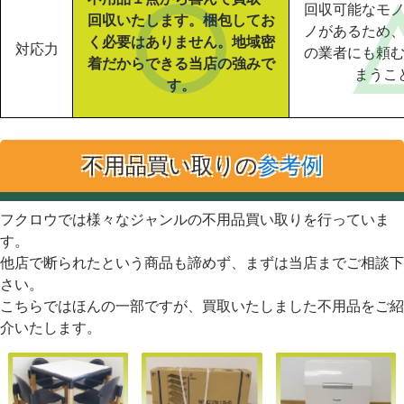
回収可能なモ
回収いたします。梱包してお
ノがあるため
く必要はありません。地域密
対応力
の業者にも頼
着だからできる当店の強みで
まうこ
す。
不用品買い取りの
参考例
フクロウでは様々なジャンルの不用品買い取りを行っていま
す。
他店で断られたという商品も諦めず、まずは当店までご相談下
さい。
こちらではほんの一部ですが、買取いたしました不用品をご紹
介いたします。