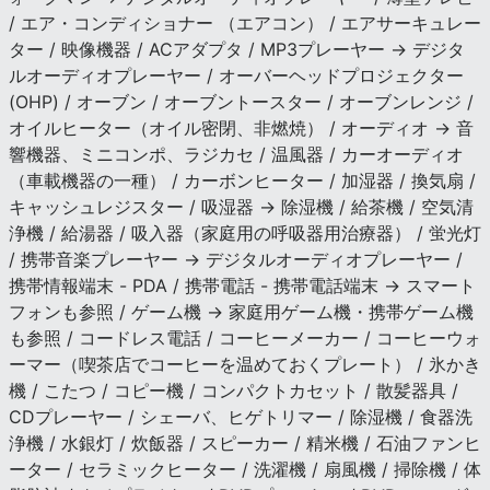
/ エア・コンディショナー （エアコン） / エアサーキュレー
ター / 映像機器 / ACアダプタ / MP3プレーヤー → デジタ
ルオーディオプレーヤー / オーバーヘッドプロジェクター
(OHP) / オーブン / オーブントースター / オーブンレンジ /
オイルヒーター（オイル密閉、非燃焼） / オーディオ → 音
響機器、ミニコンポ、ラジカセ / 温風器 / カーオーディオ
（車載機器の一種） / カーボンヒーター / 加湿器 / 換気扇 /
キャッシュレジスター / 吸湿器 → 除湿機 / 給茶機 / 空気清
浄機 / 給湯器 / 吸入器（家庭用の呼吸器用治療器） / 蛍光灯
/ 携帯音楽プレーヤー → デジタルオーディオプレーヤー /
携帯情報端末 - PDA / 携帯電話 - 携帯電話端末 → スマート
フォンも参照 / ゲーム機 → 家庭用ゲーム機・携帯ゲーム機
も参照 / コードレス電話 / コーヒーメーカー / コーヒーウォ
ーマー（喫茶店でコーヒーを温めておくプレート） / 氷かき
機 / こたつ / コピー機 / コンパクトカセット / 散髪器具 /
CDプレーヤー / シェーバ、ヒゲトリマー / 除湿機 / 食器洗
浄機 / 水銀灯 / 炊飯器 / スピーカー / 精米機 / 石油ファンヒ
ーター / セラミックヒーター / 洗濯機 / 扇風機 / 掃除機 / 体