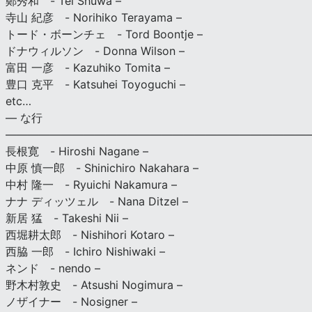
鄭秀和 - Tei Shuwa –
寺山 紀彦 - Norihiko Terayama –
トード・ボーンチェ - Tord Boontje –
ドナウィルソン - Donna Wilson –
富田 一彦 - Kazuhiko Tomita –
豊口 克平 - Katsuhei Toyoguchi –
etc…
— な行
———————————————————————————
長根寛 - Hiroshi Nagane –
中原 慎一郎 - Shinichiro Nakahara –
中村 隆一 - Ryuichi Nakamura –
ナナ ディッツェル - Nana Ditzel –
新居 猛 - Takeshi Nii –
西堀耕太郎 - Nishihori Kotaro –
西脇 一郎 - Ichiro Nishiwaki –
ネンド - nendo –
野木村敦史 - Atsushi Nogimura –
ノザイナー - Nosigner –