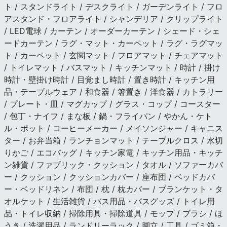
ト / スタンドライト / デスクライト / ガーデンライト / フロ
アスタンド・フロアライト / シャンデリア / クリップライト
/ LED電球 / カーテン / オーダーカーテン / シェード・シェ
ードカーテン / ラグ・マット・カーペット / ラグ・ラグマッ
ト / カーペット / 玄関マット / フロアマット / チェアマット
/ トイレマット / バスマット / キッチンマット / 時計 / 掛け
時計・壁掛け時計 / 目覚まし時計 / 置き時計 / キッチン用
品・テーブルウェア / 和食器 / 箸置き / 洋食器 / カトラリー
/ プレート・皿 / マグカップ / グラス・コップ / コースター
/ 包丁・ナイフ / まな板 / 鍋・フライパン / やかん・ケト
ル・ポット / コーヒーメーカー / メイソンジャー / キャニス
ター / お弁当箱 / ランチョンマット / テーブルクロス / 水切
りかご / エコバッグ / キッチン家電 / キッチン用品・キッチ
ン雑貨 / ファブリック・クッション / タオル / ソファーカバ
ー / クッション / クッションカバー / 座布団 / ベッドカバ
ー・ベッドリネン / 布団 / 枕 / 枕カバー / ブランケット・タ
オルケット / 生活雑貨 / バス用品・バスグッズ / トイレ用
品・トイレ収納 / 掃除用具・掃除道具 / モップ / ブラシ / ほ
うき / 洗濯用品 / ランドリーラック / 脚立 / 工具 / ゴミ箱・