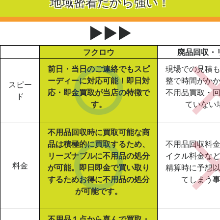
地域密着だから強い！
▶▶▶
フクロウ
廃品回収・
前日・当日のご連絡でもスピ
現場での見積
ーディーに対応可能！即日対
整で時間がか
スピー
応・即金買取が当店の特徴で
不用品買取・
ド
す。
ていない
不用品回収時に買取可能な商
品は積極的に買取するため、
不用品回収料
リーズナブルに不用品の処分
イクル料金な
料金
が可能。即日即金で買い取り
精算時に予想
するためお得に不用品の処分
てしまう
が可能です。
不用品１点から喜んで買取・