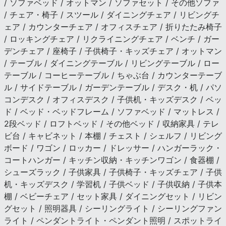
/ ソファベッド / オットマン / ソファセット / その他ソファ
/ チェア・椅子 / スツール / ダイニングチェア / リビングチ
ェア / カウンターチェア / オフィスチェア / 折りたたみ椅子
/ ロッキングチェア / リクライニングチェア / ベンチ / ガー
デンチェア / 座椅子 / 子供椅子・キッズチェア / オットマン
/ テーブル / ダイニングテーブル / リビングテーブル / ロー
テーブル / コーヒーテーブル / ちゃぶ台 / カウンターテーブ
ル / サイドテーブル / ガーデンテーブル / デスク・机 / パソ
コンデスク / オフィスデスク / 子供机・キッズデスク / ベッ
ド / ベッド・ベッドフレーム / ソファベッド / マットレス /
2段ベッド / ロフトベッド / その他ベッド / 収納家具 / テレ
ビ台 / キャビネット / 本棚 / チェスト / シェルフ / リビング
ボード / ワゴン / ロッカー / ドレッサー / ハンガーラック・
コートハンガー / キッチン収納・キッチンワゴン / 食器棚 /
シューズラック / 子供家具 / 子供椅子・キッズチェア / 子供
机・キッズデスク / 学習机 / 子供ベッド / 子供収納 / 子供本
棚 / ベビーチェア / セット家具 / ダイニングセット / リビン
グセット / 照明器具 / シーリングライト / シーリングファン
ライト / ペンダントライト・ペンダント照明 / スポットライ