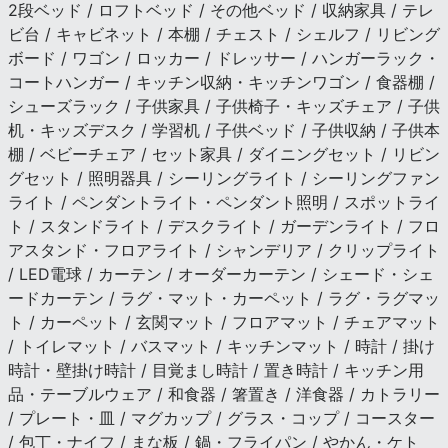
2段ベッド / ロフトベッド / その他ベッド / 収納家具 / テレ
ビ台 / キャビネット / 本棚 / チェスト / シェルフ / リビング
ボード / ワゴン / ロッカー / ドレッサー / ハンガーラック・
コートハンガー / キッチン収納・キッチンワゴン / 食器棚 /
シューズラック / 子供家具 / 子供椅子・キッズチェア / 子供
机・キッズデスク / 学習机 / 子供ベッド / 子供収納 / 子供本
棚 / ベビーチェア / セット家具 / ダイニングセット / リビン
グセット / 照明器具 / シーリングライト / シーリングファン
ライト / ペンダントライト・ペンダント照明 / スポットライ
ト / スタンドライト / デスクライト / ガーデンライト / フロ
アスタンド・フロアライト / シャンデリア / クリップライト
/ LED電球 / カーテン / オーダーカーテン / シェード・シェ
ードカーテン / ラグ・マット・カーペット / ラグ・ラグマッ
ト / カーペット / 玄関マット / フロアマット / チェアマット
/ トイレマット / バスマット / キッチンマット / 時計 / 掛け
時計・壁掛け時計 / 目覚まし時計 / 置き時計 / キッチン用
品・テーブルウェア / 和食器 / 箸置き / 洋食器 / カトラリー
/ プレート・皿 / マグカップ / グラス・コップ / コースター
/ 包丁・ナイフ / まな板 / 鍋・フライパン / やかん・ケト