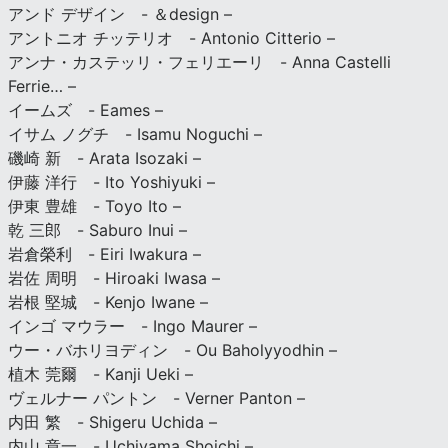
アンド デザイン - ＆design –
アントニオ チッテリオ - Antonio Citterio –
アンナ・カステッリ・フェリエーリ - Anna Castelli
Ferrie… –
イームズ - Eames –
イサム ノグチ - Isamu Noguchi –
磯崎 新 - Arata Isozaki –
伊藤 洋行 - Ito Yoshiyuki –
伊東 豊雄 - Toyo Ito –
乾 三郎 - Saburo Inui –
岩倉榮利 - Eiri Iwakura –
岩佐 周明 - Hiroaki Iwasa –
岩根 堅城 - Kenjo Iwane –
インゴ マウラー - Ingo Maurer –
ウー・バホリヨディン - Ou Baholyyodhin –
植木 莞爾 - Kanji Ueki –
ヴェルナー パントン - Verner Panton –
内田 繁 - Shigeru Uchida –
内山 章一 - Uchiyama Shoichi –