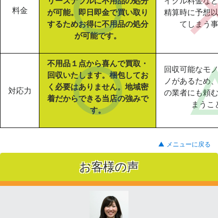
リーズナブルに不用品の処分
イクル料金な
料金
が可能。即日即金で買い取り
精算時に予想
するためお得に不用品の処分
てしまう
が可能です。
不用品１点から喜んで買取・
回収可能なモ
回収いたします。梱包してお
ノがあるため
く必要はありません。地域密
対応力
の業者にも頼
着だからできる当店の強みで
まうこ
す。
▲ メニューに戻る
お客様の声