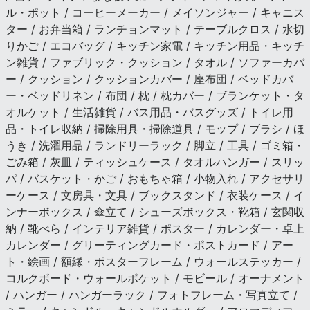
ル・ポット / コーヒーメーカー / メイソンジャー / キャニス
ター / お弁当箱 / ランチョンマット / テーブルクロス / 水切
りかご / エコバッグ / キッチン家電 / キッチン用品・キッチ
ン雑貨 / ファブリック・クッション / タオル / ソファーカバ
ー / クッション / クッションカバー / 座布団 / ベッドカバ
ー・ベッドリネン / 布団 / 枕 / 枕カバー / ブランケット・タ
オルケット / 生活雑貨 / バス用品・バスグッズ / トイレ用
品・トイレ収納 / 掃除用具・掃除道具 / モップ / ブラシ / ほ
うき / 洗濯用品 / ランドリーラック / 脚立 / 工具 / ゴミ箱・
ごみ箱 / 灰皿 / ティッシュケース / タオルハンガー / スリッ
パ / バスケット・かご / おもちゃ箱 / 小物入れ / アクセサリ
ーケース / 文房具・文具 / ブックスタンド / 衣装ケース / イ
ンナーボックス / 傘立て / シューズボックス・靴箱 / 玄関収
納 / 靴べら / インテリア雑貨 / ポスター / カレンダー・卓上
カレンダー / グリーティングカード・ポストカード / アー
ト・絵画 / 額縁・ポスターフレーム / ウォールステッカー /
コルクボード・ウォールポケット / モビール / オーナメント
/ ハンガー / ハンガーラック / フォトフレーム・写真立て /