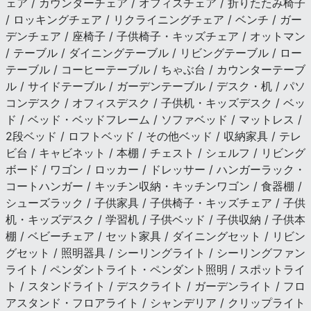
ェア / カウンターチェア / オフィスチェア / 折りたたみ椅子
/ ロッキングチェア / リクライニングチェア / ベンチ / ガー
デンチェア / 座椅子 / 子供椅子・キッズチェア / オットマン
/ テーブル / ダイニングテーブル / リビングテーブル / ロー
テーブル / コーヒーテーブル / ちゃぶ台 / カウンターテーブ
ル / サイドテーブル / ガーデンテーブル / デスク・机 / パソ
コンデスク / オフィスデスク / 子供机・キッズデスク / ベッ
ド / ベッド・ベッドフレーム / ソファベッド / マットレス /
2段ベッド / ロフトベッド / その他ベッド / 収納家具 / テレ
ビ台 / キャビネット / 本棚 / チェスト / シェルフ / リビング
ボード / ワゴン / ロッカー / ドレッサー / ハンガーラック・
コートハンガー / キッチン収納・キッチンワゴン / 食器棚 /
シューズラック / 子供家具 / 子供椅子・キッズチェア / 子供
机・キッズデスク / 学習机 / 子供ベッド / 子供収納 / 子供本
棚 / ベビーチェア / セット家具 / ダイニングセット / リビン
グセット / 照明器具 / シーリングライト / シーリングファン
ライト / ペンダントライト・ペンダント照明 / スポットライ
ト / スタンドライト / デスクライト / ガーデンライト / フロ
アスタンド・フロアライト / シャンデリア / クリップライト