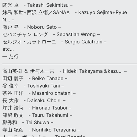
関光 卓 - Takashi Sekimitsu –
妹島 和世+西沢 立衛／SANAA - Kazuyo Sejima+Ryue
N… –
瀬戸 昇 - Noboru Seto –
セバスチャン ロング - Sebastian Wrong –
セルジオ・カラトローニ - Sergio Calatroni –
etc…
— た行
———————————————————————————
高山英樹 ＆ 伊与木一吉 - Hideki Takayama＆kazu… –
田辺 麗子 - Reiko Tanabe –
谷 俊幸 - Toshiyuki Tani –
茶谷 正洋 - Masahiro chatani –
長 大作 - Daisaku Choｈ –
坪井 浩尚 - Hironao Tsuboi –
津留 敬文 - Tsuru Takahumi –
鄭秀和 - Tei Shuwa –
寺山 紀彦 - Norihiko Terayama –