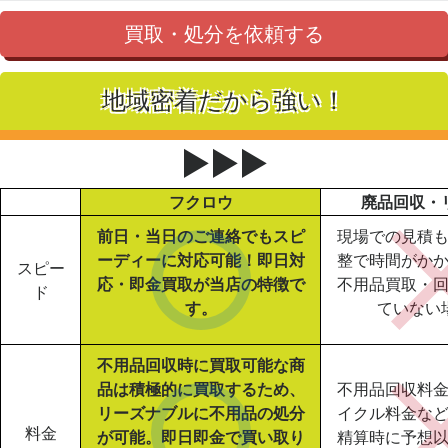
買取・処分を依頼する
地域密着だから強い！
▶▶▶
フクロウ
廃品回収・
前日・当日のご連絡でもスピ
現場での見積
ーディーに対応可能！即日対
整で時間がか
スピー
応・即金買取が当店の特徴で
不用品買取・
ド
す。
ていない
不用品回収時に買取可能な商
品は積極的に買取するため、
不用品回収料
リーズナブルに不用品の処分
イクル料金な
料金
が可能。即日即金で買い取り
精算時に予想