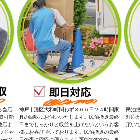
ら当店
神戸市灘区大和町問わず３６５日２４時間家
民泊
取可能
具の回収にお伺いいたします。民泊撤退最終
対応
他店よ
日までしっかりと収益を上げたいというお客
頂い
ッドや
様にお喜び頂いております。民泊撤退の最終
シーツ
日の夜に回収に伺うことも可能ですので、ま