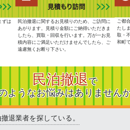
ご都
まずは
民泊撤退に関するお見積りのため、ご訪問に
たし
あがります。見積り金額にご納得いただきま
取・
したら、買取・回収を行います。万が一お見
和町
積内容にご満足いただけませんでしたら、ご
遠慮無くお断り下さい。
民泊撤退
で
のようなお悩みはありません
泊撤退業者を探している。