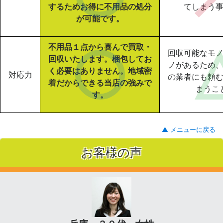
するためお得に不用品の処分
てしまう
が可能です。
不用品１点から喜んで買取・
回収可能なモ
回収いたします。梱包してお
ノがあるため
く必要はありません。地域密
対応力
の業者にも頼
着だからできる当店の強みで
まうこ
す。
▲ メニューに戻る
お客様の声