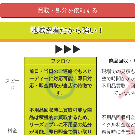
買取・処分を依頼する
地域密着だから強い！
▶▶▶
フクロウ
廃品回収・
前日・当日のご連絡でもスピ
現場での見積
ーディーに対応可能！即日対
整で時間がか
スピー
応・即金買取が当店の特徴で
不用品買取・
ド
す。
ていない
不用品回収時に買取可能な商
品は積極的に買取するため、
不用品回収料
リーズナブルに不用品の処分
イクル料金な
料金
が可能。即日即金で買い取り
精算時に予想