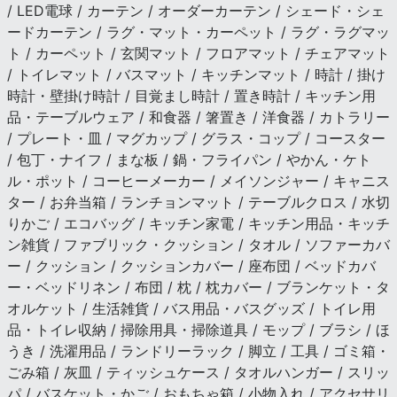
/ LED電球 / カーテン / オーダーカーテン / シェード・シェ
ードカーテン / ラグ・マット・カーペット / ラグ・ラグマッ
ト / カーペット / 玄関マット / フロアマット / チェアマット
/ トイレマット / バスマット / キッチンマット / 時計 / 掛け
時計・壁掛け時計 / 目覚まし時計 / 置き時計 / キッチン用
品・テーブルウェア / 和食器 / 箸置き / 洋食器 / カトラリー
/ プレート・皿 / マグカップ / グラス・コップ / コースター
/ 包丁・ナイフ / まな板 / 鍋・フライパン / やかん・ケト
ル・ポット / コーヒーメーカー / メイソンジャー / キャニス
ター / お弁当箱 / ランチョンマット / テーブルクロス / 水切
りかご / エコバッグ / キッチン家電 / キッチン用品・キッチ
ン雑貨 / ファブリック・クッション / タオル / ソファーカバ
ー / クッション / クッションカバー / 座布団 / ベッドカバ
ー・ベッドリネン / 布団 / 枕 / 枕カバー / ブランケット・タ
オルケット / 生活雑貨 / バス用品・バスグッズ / トイレ用
品・トイレ収納 / 掃除用具・掃除道具 / モップ / ブラシ / ほ
うき / 洗濯用品 / ランドリーラック / 脚立 / 工具 / ゴミ箱・
ごみ箱 / 灰皿 / ティッシュケース / タオルハンガー / スリッ
パ / バスケット・かご / おもちゃ箱 / 小物入れ / アクセサリ