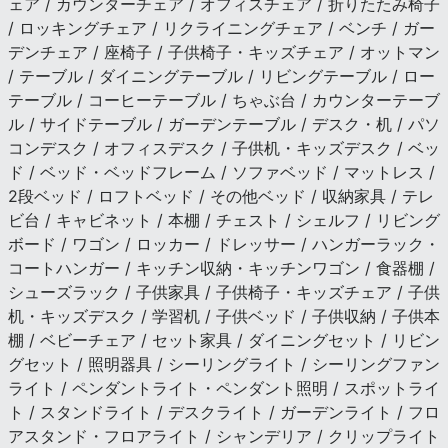
ェア / カウンターチェア / オフィスチェア / 折りたたみ椅子
/ ロッキングチェア / リクライニングチェア / ベンチ / ガー
デンチェア / 座椅子 / 子供椅子・キッズチェア / オットマン
/ テーブル / ダイニングテーブル / リビングテーブル / ロー
テーブル / コーヒーテーブル / ちゃぶ台 / カウンターテーブ
ル / サイドテーブル / ガーデンテーブル / デスク・机 / パソ
コンデスク / オフィスデスク / 子供机・キッズデスク / ベッ
ド / ベッド・ベッドフレーム / ソファベッド / マットレス /
2段ベッド / ロフトベッド / その他ベッド / 収納家具 / テレ
ビ台 / キャビネット / 本棚 / チェスト / シェルフ / リビング
ボード / ワゴン / ロッカー / ドレッサー / ハンガーラック・
コートハンガー / キッチン収納・キッチンワゴン / 食器棚 /
シューズラック / 子供家具 / 子供椅子・キッズチェア / 子供
机・キッズデスク / 学習机 / 子供ベッド / 子供収納 / 子供本
棚 / ベビーチェア / セット家具 / ダイニングセット / リビン
グセット / 照明器具 / シーリングライト / シーリングファン
ライト / ペンダントライト・ペンダント照明 / スポットライ
ト / スタンドライト / デスクライト / ガーデンライト / フロ
アスタンド・フロアライト / シャンデリア / クリップライト