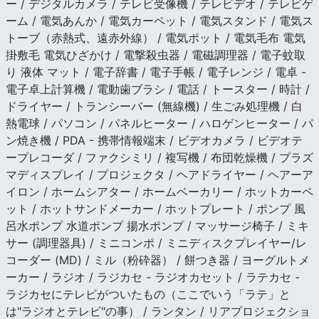
ー / デジタルカメラ / テレビ受像機 / テレビデオ / テレビゲ
ーム / 電気あんか / 電気カーペット / 電気スタンド / 電気ス
トーブ（赤熱式、遠赤外線） / 電気ポット / 電気毛布 電気
掛敷毛 電気ひざかけ / 電撃殺虫器 / 電磁調理器 / 電子蚊取
り 液体 マット / 電子辞書 / 電子手帳 / 電子レンジ / 電卓 -
電子卓上計算機 / 電動歯ブラシ / 電話 / トースター / 時計 /
ドライヤー / トランシーバー (無線機) / 生ごみ処理機 / 白
熱電球 / パソコン / パネルヒーター / ハロゲンヒーター / パ
ン焼き機 / PDA - 携帯情報端末 / ビデオカメラ / ビデオテ
ープレコーダ / ファクシミリ / 複写機 / 布団乾燥機 / プラズ
マディスプレイ / プロジェクタ / ヘアドライヤー / ヘアーア
イロン / ホームシアター / ホームベーカリー / ホットカーペ
ット / ホットサンドメーカー / ホットプレート / ポンプ 風
呂水ポンプ 水道ポンプ 揚水ポンプ / マッサージ椅子 / ミキ
サー (調理器具) / ミニコンポ / ミニディスクプレイヤー/レ
コーダー (MD) / ミル（粉砕器） / 餅つき器 / ヨーグルトメ
ーカー / ラジオ / ラジカセ - ラジオカセット / ラテカセ -
ラジカセにテレビがついたもの（ここでいう「ラテ」と
は"ラジオとテレビ"の事） / ランタン / リアプロジェクショ