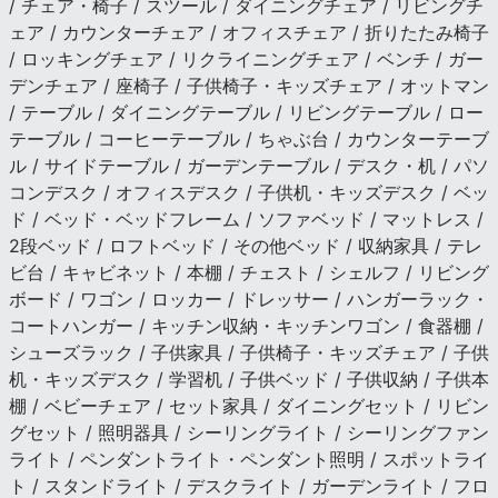
/ チェア・椅子 / スツール / ダイニングチェア / リビングチ
ェア / カウンターチェア / オフィスチェア / 折りたたみ椅子
/ ロッキングチェア / リクライニングチェア / ベンチ / ガー
デンチェア / 座椅子 / 子供椅子・キッズチェア / オットマン
/ テーブル / ダイニングテーブル / リビングテーブル / ロー
テーブル / コーヒーテーブル / ちゃぶ台 / カウンターテーブ
ル / サイドテーブル / ガーデンテーブル / デスク・机 / パソ
コンデスク / オフィスデスク / 子供机・キッズデスク / ベッ
ド / ベッド・ベッドフレーム / ソファベッド / マットレス /
2段ベッド / ロフトベッド / その他ベッド / 収納家具 / テレ
ビ台 / キャビネット / 本棚 / チェスト / シェルフ / リビング
ボード / ワゴン / ロッカー / ドレッサー / ハンガーラック・
コートハンガー / キッチン収納・キッチンワゴン / 食器棚 /
シューズラック / 子供家具 / 子供椅子・キッズチェア / 子供
机・キッズデスク / 学習机 / 子供ベッド / 子供収納 / 子供本
棚 / ベビーチェア / セット家具 / ダイニングセット / リビン
グセット / 照明器具 / シーリングライト / シーリングファン
ライト / ペンダントライト・ペンダント照明 / スポットライ
ト / スタンドライト / デスクライト / ガーデンライト / フロ