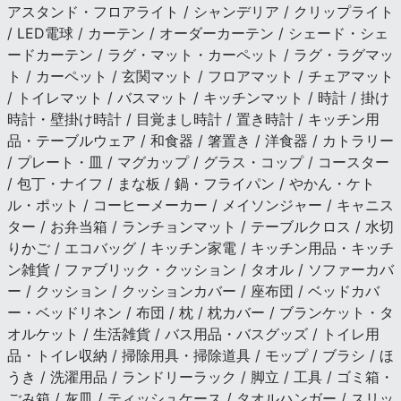
アスタンド・フロアライト / シャンデリア / クリップライト
/ LED電球 / カーテン / オーダーカーテン / シェード・シェ
ードカーテン / ラグ・マット・カーペット / ラグ・ラグマッ
ト / カーペット / 玄関マット / フロアマット / チェアマット
/ トイレマット / バスマット / キッチンマット / 時計 / 掛け
時計・壁掛け時計 / 目覚まし時計 / 置き時計 / キッチン用
品・テーブルウェア / 和食器 / 箸置き / 洋食器 / カトラリー
/ プレート・皿 / マグカップ / グラス・コップ / コースター
/ 包丁・ナイフ / まな板 / 鍋・フライパン / やかん・ケト
ル・ポット / コーヒーメーカー / メイソンジャー / キャニス
ター / お弁当箱 / ランチョンマット / テーブルクロス / 水切
りかご / エコバッグ / キッチン家電 / キッチン用品・キッチ
ン雑貨 / ファブリック・クッション / タオル / ソファーカバ
ー / クッション / クッションカバー / 座布団 / ベッドカバ
ー・ベッドリネン / 布団 / 枕 / 枕カバー / ブランケット・タ
オルケット / 生活雑貨 / バス用品・バスグッズ / トイレ用
品・トイレ収納 / 掃除用具・掃除道具 / モップ / ブラシ / ほ
うき / 洗濯用品 / ランドリーラック / 脚立 / 工具 / ゴミ箱・
ごみ箱 / 灰皿 / ティッシュケース / タオルハンガー / スリッ