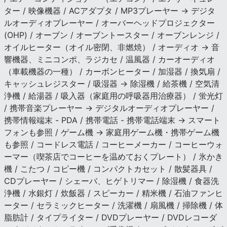
ター / 映像機器 / ACアダプタ / MP3プレーヤー → デジタ
ルオーディオプレーヤー / オーバーヘッドプロジェクター
(OHP) / オーブン / オーブントースター / オーブンレンジ /
オイルヒーター（オイル密閉、非燃焼） / オーディオ → 音
響機器、ミニコンポ、ラジカセ / 温風器 / カーオーディオ
（車載機器の一種） / カーボンヒーター / 加湿器 / 換気扇 /
キャッシュレジスター / 吸湿器 → 除湿機 / 給茶機 / 空気清
浄機 / 給湯器 / 吸入器（家庭用の呼吸器用治療器） / 蛍光灯
/ 携帯音楽プレーヤー → デジタルオーディオプレーヤー /
携帯情報端末 - PDA / 携帯電話 - 携帯電話端末 → スマート
フォンも参照 / ゲーム機 → 家庭用ゲーム機・携帯ゲーム機
も参照 / コードレス電話 / コーヒーメーカー / コーヒーウォ
ーマー（喫茶店でコーヒーを温めておくプレート） / 氷かき
機 / こたつ / コピー機 / コンパクトカセット / 散髪器具 /
CDプレーヤー / シェーバ、ヒゲトリマー / 除湿機 / 食器洗
浄機 / 水銀灯 / 炊飯器 / スピーカー / 精米機 / 石油ファンヒ
ーター / セラミックヒーター / 洗濯機 / 扇風機 / 掃除機 / 体
脂肪計 / タイプライター / DVDプレーヤー / DVDレコーダ