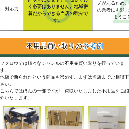
ノがあるため
く必要はありません。地域密
対応力
の業者にも頼
着だからできる当店の強みで
まうこ
す。
不用品買い取りの
参考例
フクロウでは様々なジャンルの不用品買い取りを行っていま
す。
他店で断られたという商品も諦めず、まずは当店までご相談下
さい。
こちらではほんの一部ですが、買取いたしました不用品をご紹
介いたします。