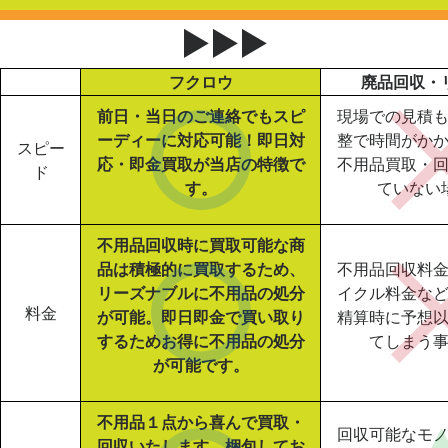
▶▶▶
フクロウ
廃品回収・
前日・当日のご連絡でもスピ
現場での見積
ーディーに対応可能！即日対
整で時間がか
スピー
応・即金買取が当店の特徴で
不用品買取・
ド
す。
ていない
不用品回収時に買取可能な商
品は積極的に買取するため、
不用品回収料
リーズナブルに不用品の処分
イクル料金な
料金
が可能。即日即金で買い取り
精算時に予想
するためお得に不用品の処分
てしまう
が可能です。
不用品１点から喜んで買取・
回収可能なモ
回収いたします。梱包してお