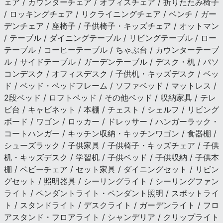
ェア / カウンターチェア / オフィスチェア / 折りたたみ椅子
/ ロッキングチェア / リクライニングチェア / ベンチ / ガー
デンチェア / 座椅子 / 子供椅子・キッズチェア / オットマン
/ テーブル / ダイニングテーブル / リビングテーブル / ロー
テーブル / コーヒーテーブル / ちゃぶ台 / カウンターテーブ
ル / サイドテーブル / ガーデンテーブル / デスク・机 / パソ
コンデスク / オフィスデスク / 子供机・キッズデスク / ベッ
ド / ベッド・ベッドフレーム / ソファベッド / マットレス /
2段ベッド / ロフトベッド / その他ベッド / 収納家具 / テレ
ビ台 / キャビネット / 本棚 / チェスト / シェルフ / リビング
ボード / ワゴン / ロッカー / ドレッサー / ハンガーラック・
コートハンガー / キッチン収納・キッチンワゴン / 食器棚 /
シューズラック / 子供家具 / 子供椅子・キッズチェア / 子供
机・キッズデスク / 学習机 / 子供ベッド / 子供収納 / 子供本
棚 / ベビーチェア / セット家具 / ダイニングセット / リビン
グセット / 照明器具 / シーリングライト / シーリングファン
ライト / ペンダントライト・ペンダント照明 / スポットライ
ト / スタンドライト / デスクライト / ガーデンライト / フロ
アスタンド・フロアライト / シャンデリア / クリップライト