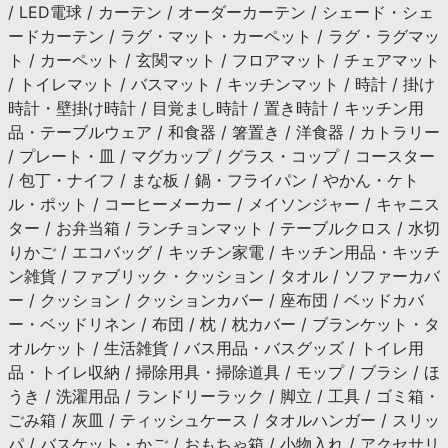
/ LED電球 / カーテン / オーダーカーテン / シェード・シェ
ードカーテン / ラグ・マット・カーペット / ラグ・ラグマッ
ト / カーペット / 玄関マット / フロアマット / チェアマット
/ トイレマット / バスマット / キッチンマット / 時計 / 掛け
時計・壁掛け時計 / 目覚まし時計 / 置き時計 / キッチン用
品・テーブルウェア / 和食器 / 箸置き / 洋食器 / カトラリー
/ プレート・皿 / マグカップ / グラス・コップ / コースター
/ 包丁・ナイフ / まな板 / 鍋・フライパン / やかん・ケト
ル・ポット / コーヒーメーカー / メイソンジャー / キャニス
ター / お弁当箱 / ランチョンマット / テーブルクロス / 水切
りかご / エコバッグ / キッチン家電 / キッチン用品・キッチ
ン雑貨 / ファブリック・クッション / タオル / ソファーカバ
ー / クッション / クッションカバー / 座布団 / ベッドカバ
ー・ベッドリネン / 布団 / 枕 / 枕カバー / ブランケット・タ
オルケット / 生活雑貨 / バス用品・バスグッズ / トイレ用
品・トイレ収納 / 掃除用具・掃除道具 / モップ / ブラシ / ほ
うき / 洗濯用品 / ランドリーラック / 脚立 / 工具 / ゴミ箱・
ごみ箱 / 灰皿 / ティッシュケース / タオルハンガー / スリッ
パ / バスケット・かご / おもちゃ箱 / 小物入れ / アクセサリ