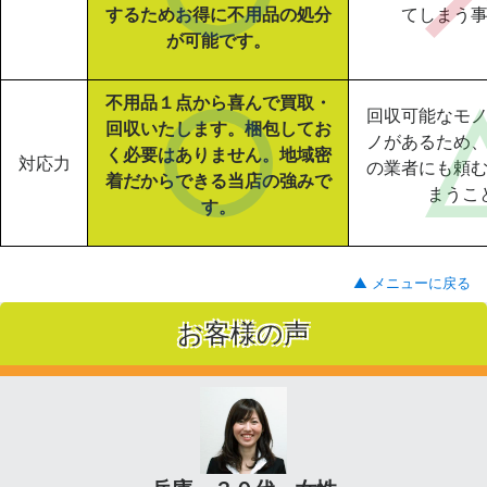
するためお得に不用品の処分
てしまう
が可能です。
不用品１点から喜んで買取・
回収可能なモ
回収いたします。梱包してお
ノがあるため
く必要はありません。地域密
対応力
の業者にも頼
着だからできる当店の強みで
まうこ
す。
▲ メニューに戻る
お客様の声