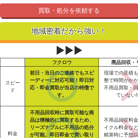
買取・処分を依頼する
地域密着だから強い！
▶▶▶
フクロウ
廃品回収・
前日・当日のご連絡でもスピ
現場での見積
ーディーに対応可能！即日対
整で時間がか
スピー
応・即金買取が当店の特徴で
不用品買取・
ド
す。
ていない
不用品回収時に買取可能な商
品は積極的に買取するため、
不用品回収料
リーズナブルに不用品の処分
イクル料金な
料金
が可能。即日即金で買い取り
精算時に予想