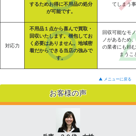
するためお得に不用品の処分
てしまう
が可能です。
不用品１点から喜んで買取・
回収可能なモ
回収いたします。梱包してお
ノがあるため
く必要はありません。地域密
対応力
の業者にも頼
着だからできる当店の強みで
まうこ
す。
▲ メニューに戻る
お客様の声