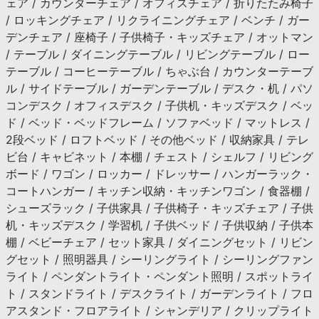
ェア / カウンターチェア / オフィスチェア / 折りたたみ椅子
/ ロッキングチェア / リクライニングチェア / ベンチ / ガー
デンチェア / 座椅子 / 子供椅子・キッズチェア / オットマン
/ テーブル / ダイニングテーブル / リビングテーブル / ロー
テーブル / コーヒーテーブル / ちゃぶ台 / カウンターテーブ
ル / サイドテーブル / ガーデンテーブル / デスク・机 / パソ
コンデスク / オフィスデスク / 子供机・キッズデスク / ベッ
ド / ベッド・ベッドフレーム / ソファベッド / マットレス /
2段ベッド / ロフトベッド / その他ベッド / 収納家具 / テレ
ビ台 / キャビネット / 本棚 / チェスト / シェルフ / リビング
ボード / ワゴン / ロッカー / ドレッサー / ハンガーラック・
コートハンガー / キッチン収納・キッチンワゴン / 食器棚 /
シューズラック / 子供家具 / 子供椅子・キッズチェア / 子供
机・キッズデスク / 学習机 / 子供ベッド / 子供収納 / 子供本
棚 / ベビーチェア / セット家具 / ダイニングセット / リビン
グセット / 照明器具 / シーリングライト / シーリングファン
ライト / ペンダントライト・ペンダント照明 / スポットライ
ト / スタンドライト / デスクライト / ガーデンライト / フロ
アスタンド・フロアライト / シャンデリア / クリップライト