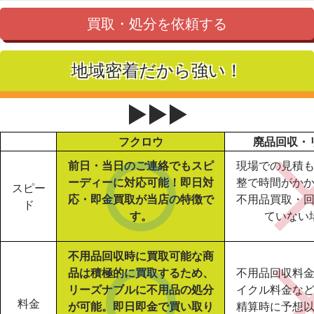
買取・処分を依頼する
地域密着だから強い！
▶▶▶
フクロウ
廃品回収・
前日・当日のご連絡でもスピ
現場での見積
ーディーに対応可能！即日対
整で時間がか
スピー
応・即金買取が当店の特徴で
不用品買取・
ド
す。
ていない
不用品回収時に買取可能な商
品は積極的に買取するため、
不用品回収料
リーズナブルに不用品の処分
イクル料金な
料金
が可能。即日即金で買い取り
精算時に予想