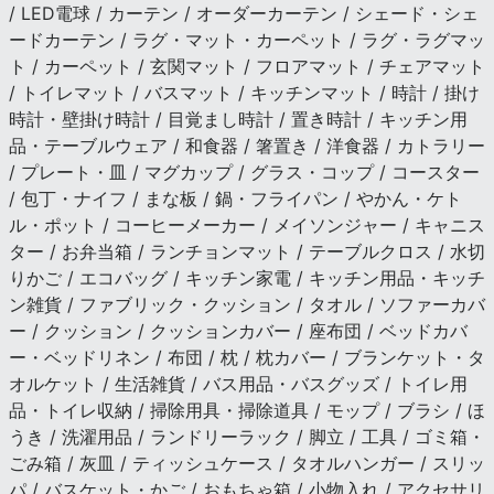
/ LED電球 / カーテン / オーダーカーテン / シェード・シェ
ードカーテン / ラグ・マット・カーペット / ラグ・ラグマッ
ト / カーペット / 玄関マット / フロアマット / チェアマット
/ トイレマット / バスマット / キッチンマット / 時計 / 掛け
時計・壁掛け時計 / 目覚まし時計 / 置き時計 / キッチン用
品・テーブルウェア / 和食器 / 箸置き / 洋食器 / カトラリー
/ プレート・皿 / マグカップ / グラス・コップ / コースター
/ 包丁・ナイフ / まな板 / 鍋・フライパン / やかん・ケト
ル・ポット / コーヒーメーカー / メイソンジャー / キャニス
ター / お弁当箱 / ランチョンマット / テーブルクロス / 水切
りかご / エコバッグ / キッチン家電 / キッチン用品・キッチ
ン雑貨 / ファブリック・クッション / タオル / ソファーカバ
ー / クッション / クッションカバー / 座布団 / ベッドカバ
ー・ベッドリネン / 布団 / 枕 / 枕カバー / ブランケット・タ
オルケット / 生活雑貨 / バス用品・バスグッズ / トイレ用
品・トイレ収納 / 掃除用具・掃除道具 / モップ / ブラシ / ほ
うき / 洗濯用品 / ランドリーラック / 脚立 / 工具 / ゴミ箱・
ごみ箱 / 灰皿 / ティッシュケース / タオルハンガー / スリッ
パ / バスケット・かご / おもちゃ箱 / 小物入れ / アクセサリ