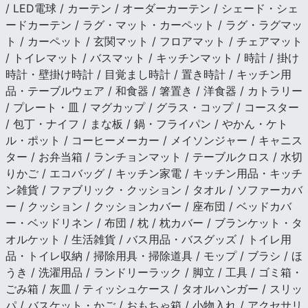
/ LED電球 / カーテン / オーダーカーテン / シェード・シェ
ードカーテン / ラグ・マット・カーペット / ラグ・ラグマッ
ト / カーペット / 玄関マット / フロアマット / チェアマット
/ トイレマット / バスマット / キッチンマット / 時計 / 掛け
時計・壁掛け時計 / 目覚まし時計 / 置き時計 / キッチン用
品・テーブルウェア / 和食器 / 箸置き / 洋食器 / カトラリー
/ プレート・皿 / マグカップ / グラス・コップ / コースター
/ 包丁・ナイフ / まな板 / 鍋・フライパン / やかん・ケト
ル・ポット / コーヒーメーカー / メイソンジャー / キャニス
ター / お弁当箱 / ランチョンマット / テーブルクロス / 水切
りかご / エコバッグ / キッチン家電 / キッチン用品・キッチ
ン雑貨 / ファブリック・クッション / タオル / ソファーカバ
ー / クッション / クッションカバー / 座布団 / ベッドカバ
ー・ベッドリネン / 布団 / 枕 / 枕カバー / ブランケット・タ
オルケット / 生活雑貨 / バス用品・バスグッズ / トイレ用
品・トイレ収納 / 掃除用具・掃除道具 / モップ / ブラシ / ほ
うき / 洗濯用品 / ランドリーラック / 脚立 / 工具 / ゴミ箱・
ごみ箱 / 灰皿 / ティッシュケース / タオルハンガー / スリッ
パ / バスケット・かご / おもちゃ箱 / 小物入れ / アクセサリ