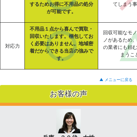
するためお得に不用品の処分
てしまう
が可能です。
不用品１点から喜んで買取・
回収可能なモ
回収いたします。梱包してお
ノがあるため
く必要はありません。地域密
対応力
の業者にも頼
着だからできる当店の強みで
まうこ
す。
▲ メニューに戻る
お客様の声