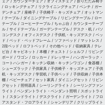
ェア / カウンターチェア / オフィスチェア / 折りたたみ椅子
/ ロッキングチェア / リクライニングチェア / ベンチ / ガー
デンチェア / 座椅子 / 子供椅子・キッズチェア / オットマン
/ テーブル / ダイニングテーブル / リビングテーブル / ロー
テーブル / コーヒーテーブル / ちゃぶ台 / カウンターテーブ
ル / サイドテーブル / ガーデンテーブル / デスク・机 / パソ
コンデスク / オフィスデスク / 子供机・キッズデスク / ベッ
ド / ベッド・ベッドフレーム / ソファベッド / マットレス /
2段ベッド / ロフトベッド / その他ベッド / 収納家具 / テレ
ビ台 / キャビネット / 本棚 / チェスト / シェルフ / リビング
ボード / ワゴン / ロッカー / ドレッサー / ハンガーラック・
コートハンガー / キッチン収納・キッチンワゴン / 食器棚 /
シューズラック / 子供家具 / 子供椅子・キッズチェア / 子供
机・キッズデスク / 学習机 / 子供ベッド / 子供収納 / 子供本
棚 / ベビーチェア / セット家具 / ダイニングセット / リビン
グセット / 照明器具 / シーリングライト / シーリングファン
ライト / ペンダントライト・ペンダント照明 / スポットライ
ト / スタンドライト / デスクライト / ガーデンライト / フロ
アスタンド・フロアライト / シャンデリア / クリップライト