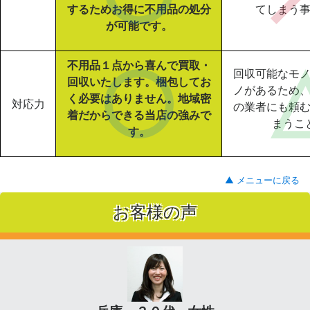
するためお得に不用品の処分
てしまう
が可能です。
不用品１点から喜んで買取・
回収可能なモ
回収いたします。梱包してお
ノがあるため
く必要はありません。地域密
対応力
の業者にも頼
着だからできる当店の強みで
まうこ
す。
▲ メニューに戻る
お客様の声