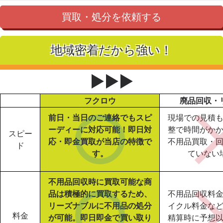
買取・処分を依頼する
地域密着だから強い！
▶▶▶
フクロウ
廃品回収・
前日・当日のご連絡でもスピ
現場での見積
ーディーに対応可能！即日対
整で時間がか
スピー
応・即金買取が当店の特徴で
不用品買取・
ド
す。
ていない
不用品回収時に買取可能な商
品は積極的に買取するため、
不用品回収料
リーズナブルに不用品の処分
イクル料金な
料金
が可能。即日即金で買い取り
精算時に予想