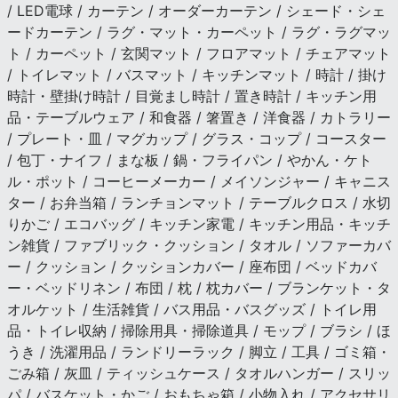
/ LED電球 / カーテン / オーダーカーテン / シェード・シェ
ードカーテン / ラグ・マット・カーペット / ラグ・ラグマッ
ト / カーペット / 玄関マット / フロアマット / チェアマット
/ トイレマット / バスマット / キッチンマット / 時計 / 掛け
時計・壁掛け時計 / 目覚まし時計 / 置き時計 / キッチン用
品・テーブルウェア / 和食器 / 箸置き / 洋食器 / カトラリー
/ プレート・皿 / マグカップ / グラス・コップ / コースター
/ 包丁・ナイフ / まな板 / 鍋・フライパン / やかん・ケト
ル・ポット / コーヒーメーカー / メイソンジャー / キャニス
ター / お弁当箱 / ランチョンマット / テーブルクロス / 水切
りかご / エコバッグ / キッチン家電 / キッチン用品・キッチ
ン雑貨 / ファブリック・クッション / タオル / ソファーカバ
ー / クッション / クッションカバー / 座布団 / ベッドカバ
ー・ベッドリネン / 布団 / 枕 / 枕カバー / ブランケット・タ
オルケット / 生活雑貨 / バス用品・バスグッズ / トイレ用
品・トイレ収納 / 掃除用具・掃除道具 / モップ / ブラシ / ほ
うき / 洗濯用品 / ランドリーラック / 脚立 / 工具 / ゴミ箱・
ごみ箱 / 灰皿 / ティッシュケース / タオルハンガー / スリッ
パ / バスケット・かご / おもちゃ箱 / 小物入れ / アクセサリ