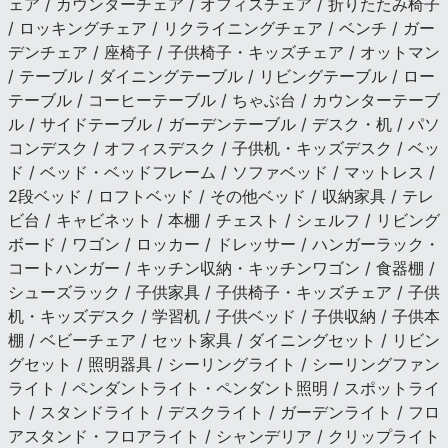
ェア / カウンターチェア / オフィスチェア / 折りたたみ椅子
/ ロッキングチェア / リクライニングチェア / ベンチ / ガー
デンチェア / 座椅子 / 子供椅子・キッズチェア / オットマン
/ テーブル / ダイニングテーブル / リビングテーブル / ロー
テーブル / コーヒーテーブル / ちゃぶ台 / カウンターテーブ
ル / サイドテーブル / ガーデンテーブル / デスク・机 / パソ
コンデスク / オフィスデスク / 子供机・キッズデスク / ベッ
ド / ベッド・ベッドフレーム / ソファベッド / マットレス /
2段ベッド / ロフトベッド / その他ベッド / 収納家具 / テレ
ビ台 / キャビネット / 本棚 / チェスト / シェルフ / リビング
ボード / ワゴン / ロッカー / ドレッサー / ハンガーラック・
コートハンガー / キッチン収納・キッチンワゴン / 食器棚 /
シューズラック / 子供家具 / 子供椅子・キッズチェア / 子供
机・キッズデスク / 学習机 / 子供ベッド / 子供収納 / 子供本
棚 / ベビーチェア / セット家具 / ダイニングセット / リビン
グセット / 照明器具 / シーリングライト / シーリングファン
ライト / ペンダントライト・ペンダント照明 / スポットライ
ト / スタンドライト / デスクライト / ガーデンライト / フロ
アスタンド・フロアライト / シャンデリア / クリップライト