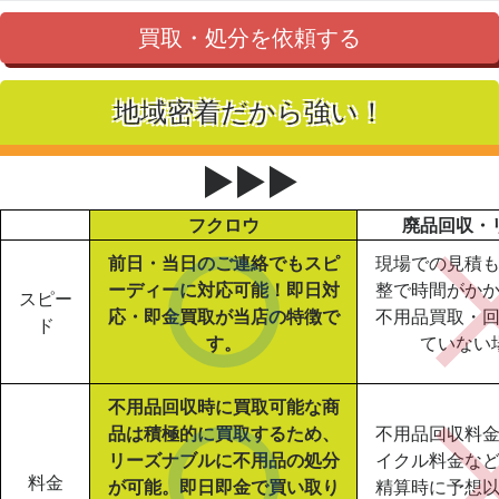
買取・処分を依頼する
地域密着だから強い！
▶▶▶
フクロウ
廃品回収・
前日・当日のご連絡でもスピ
現場での見積
ーディーに対応可能！即日対
整で時間がか
スピー
応・即金買取が当店の特徴で
不用品買取・
ド
す。
ていない
不用品回収時に買取可能な商
品は積極的に買取するため、
不用品回収料
リーズナブルに不用品の処分
イクル料金な
料金
が可能。即日即金で買い取り
精算時に予想