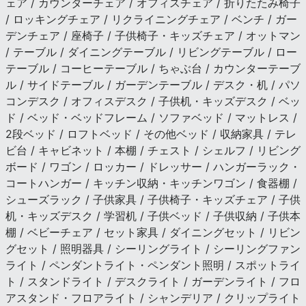
ェア / カウンターチェア / オフィスチェア / 折りたたみ椅子
/ ロッキングチェア / リクライニングチェア / ベンチ / ガー
デンチェア / 座椅子 / 子供椅子・キッズチェア / オットマン
/ テーブル / ダイニングテーブル / リビングテーブル / ロー
テーブル / コーヒーテーブル / ちゃぶ台 / カウンターテーブ
ル / サイドテーブル / ガーデンテーブル / デスク・机 / パソ
コンデスク / オフィスデスク / 子供机・キッズデスク / ベッ
ド / ベッド・ベッドフレーム / ソファベッド / マットレス /
2段ベッド / ロフトベッド / その他ベッド / 収納家具 / テレ
ビ台 / キャビネット / 本棚 / チェスト / シェルフ / リビング
ボード / ワゴン / ロッカー / ドレッサー / ハンガーラック・
コートハンガー / キッチン収納・キッチンワゴン / 食器棚 /
シューズラック / 子供家具 / 子供椅子・キッズチェア / 子供
机・キッズデスク / 学習机 / 子供ベッド / 子供収納 / 子供本
棚 / ベビーチェア / セット家具 / ダイニングセット / リビン
グセット / 照明器具 / シーリングライト / シーリングファン
ライト / ペンダントライト・ペンダント照明 / スポットライ
ト / スタンドライト / デスクライト / ガーデンライト / フロ
アスタンド・フロアライト / シャンデリア / クリップライト