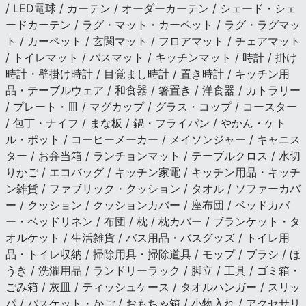
/ LED電球 / カーテン / オーダーカーテン / シェード・シェ
ードカーテン / ラグ・マット・カーペット / ラグ・ラグマッ
ト / カーペット / 玄関マット / フロアマット / チェアマット
/ トイレマット / バスマット / キッチンマット / 時計 / 掛け
時計・壁掛け時計 / 目覚まし時計 / 置き時計 / キッチン用
品・テーブルウェア / 和食器 / 箸置き / 洋食器 / カトラリー
/ プレート・皿 / マグカップ / グラス・コップ / コースター
/ 包丁・ナイフ / まな板 / 鍋・フライパン / やかん・ケト
ル・ポット / コーヒーメーカー / メイソンジャー / キャニス
ター / お弁当箱 / ランチョンマット / テーブルクロス / 水切
りかご / エコバッグ / キッチン家電 / キッチン用品・キッチ
ン雑貨 / ファブリック・クッション / タオル / ソファーカバ
ー / クッション / クッションカバー / 座布団 / ベッドカバ
ー・ベッドリネン / 布団 / 枕 / 枕カバー / ブランケット・タ
オルケット / 生活雑貨 / バス用品・バスグッズ / トイレ用
品・トイレ収納 / 掃除用具・掃除道具 / モップ / ブラシ / ほ
うき / 洗濯用品 / ランドリーラック / 脚立 / 工具 / ゴミ箱・
ごみ箱 / 灰皿 / ティッシュケース / タオルハンガー / スリッ
パ / バスケット・かご / おもちゃ箱 / 小物入れ / アクセサリ