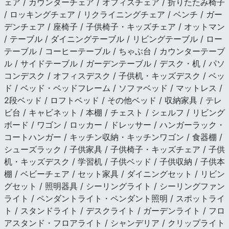
ェア / カウンターチェア / オフィスチェア / 折りたたみ椅子
/ ロッキングチェア / リクライニングチェア / ベンチ / ガー
デンチェア / 座椅子 / 子供椅子・キッズチェア / オットマン
/ テーブル / ダイニングテーブル / リビングテーブル / ロー
テーブル / コーヒーテーブル / ちゃぶ台 / カウンターテーブ
ル / サイドテーブル / ガーデンテーブル / デスク・机 / パソ
コンデスク / オフィスデスク / 子供机・キッズデスク / ベッ
ド / ベッド・ベッドフレーム / ソファベッド / マットレス /
2段ベッド / ロフトベッド / その他ベッド / 収納家具 / テレ
ビ台 / キャビネット / 本棚 / チェスト / シェルフ / リビング
ボード / ワゴン / ロッカー / ドレッサー / ハンガーラック・
コートハンガー / キッチン収納・キッチンワゴン / 食器棚 /
シューズラック / 子供家具 / 子供椅子・キッズチェア / 子供
机・キッズデスク / 学習机 / 子供ベッド / 子供収納 / 子供本
棚 / ベビーチェア / セット家具 / ダイニングセット / リビン
グセット / 照明器具 / シーリングライト / シーリングファン
ライト / ペンダントライト・ペンダント照明 / スポットライ
ト / スタンドライト / デスクライト / ガーデンライト / フロ
アスタンド・フロアライト / シャンデリア / クリップライト