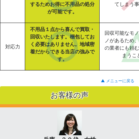
するためお得に不用品の処分
てしまう
が可能です。
不用品１点から喜んで買取・
回収可能なモ
回収いたします。梱包してお
ノがあるため
く必要はありません。地域密
対応力
の業者にも頼
着だからできる当店の強みで
まうこ
す。
▲ メニューに戻る
お客様の声