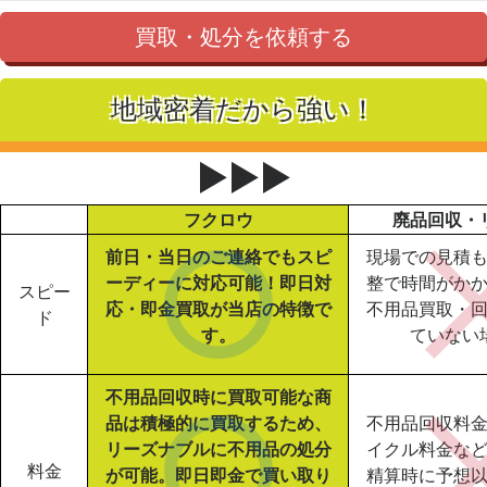
買取・処分を依頼する
地域密着だから強い！
▶▶▶
フクロウ
廃品回収・
前日・当日のご連絡でもスピ
現場での見積
ーディーに対応可能！即日対
整で時間がか
スピー
応・即金買取が当店の特徴で
不用品買取・
ド
す。
ていない
不用品回収時に買取可能な商
品は積極的に買取するため、
不用品回収料
リーズナブルに不用品の処分
イクル料金な
料金
が可能。即日即金で買い取り
精算時に予想