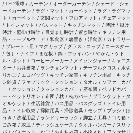
/ LED電球 / カーテン / オーダーカーテン / シェード・シェ
ードカーテン / ラグ・マット・カーペット / ラグ・ラグマッ
ト / カーペット / 玄関マット / フロアマット / チェアマット
/ トイレマット / バスマット / キッチンマット / 時計 / 掛け
時計・壁掛け時計 / 目覚まし時計 / 置き時計 / キッチン用
品・テーブルウェア / 和食器 / 箸置き / 洋食器 / カトラリー
/ プレート・皿 / マグカップ / グラス・コップ / コースター
/ 包丁・ナイフ / まな板 / 鍋・フライパン / やかん・ケト
ル・ポット / コーヒーメーカー / メイソンジャー / キャニス
ター / お弁当箱 / ランチョンマット / テーブルクロス / 水切
りかご / エコバッグ / キッチン家電 / キッチン用品・キッチ
ン雑貨 / ファブリック・クッション / タオル / ソファーカバ
ー / クッション / クッションカバー / 座布団 / ベッドカバ
ー・ベッドリネン / 布団 / 枕 / 枕カバー / ブランケット・タ
オルケット / 生活雑貨 / バス用品・バスグッズ / トイレ用
品・トイレ収納 / 掃除用具・掃除道具 / モップ / ブラシ / ほ
うき / 洗濯用品 / ランドリーラック / 脚立 / 工具 / ゴミ箱・
ごみ箱 / 灰皿 / ティッシュケース / タオルハンガー / スリッ
パ / バスケット・かご / おもちゃ箱 / 小物入れ / アクセサリ