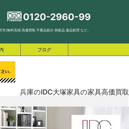
0120-2960-99
市/無料見積 高価買取 不要品処分 倒産品 遺品処理 など。
内
ブログ
兵庫のIDC大塚家具の家具高価買取