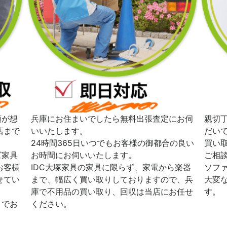
額が想
兵庫にお住まいでしたら無料出張査定にお伺
親切
店まで
いいたします。
だい
24時間365日いつでもお客様の御都合の良い
買い
ズ家具
お時間にお伺いいたします。
ご相
お客様
IDC大塚家具の家具に限らず、家電から楽器
ソフ
せてい
まで、幅広く買い取りしておりますので、兵
大変
庫で不用品の買い取り、回収は当店にお任せ
す。
までお
ください。