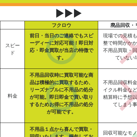
▶▶▶
フクロウ
廃品回収・
前日・当日のご連絡でもスピ
現場での見積
ーディーに対応可能！即日対
整で時間がか
スピー
応・即金買取が当店の特徴で
不用品買取・
ド
す。
ていない
不用品回収時に買取可能な商
品は積極的に買取するため、
不用品回収料
リーズナブルに不用品の処分
イクル料金な
料金
が可能。即日即金で買い取り
精算時に予想
するためお得に不用品の処分
てしまう
が可能です。
不用品１点から喜んで買取・
回収可能なモ
回収いたします。梱包してお