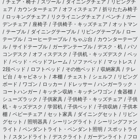
/ チェア・椅子 / スツール / ダイニングチェア / リビングチ
ェア / カウンターチェア / オフィスチェア / 折りたたみ椅子
/ ロッキングチェア / リクライニングチェア / ベンチ / ガー
デンチェア / 座椅子 / 子供椅子・キッズチェア / オットマン
/ テーブル / ダイニングテーブル / リビングテーブル / ロー
テーブル / コーヒーテーブル / ちゃぶ台 / カウンターテーブ
ル / サイドテーブル / ガーデンテーブル / デスク・机 / パソ
コンデスク / オフィスデスク / 子供机・キッズデスク / ベッ
ド / ベッド・ベッドフレーム / ソファベッド / マットレス /
2段ベッド / ロフトベッド / その他ベッド / 収納家具 / テレ
ビ台 / キャビネット / 本棚 / チェスト / シェルフ / リビング
ボード / ワゴン / ロッカー / ドレッサー / ハンガーラック・
コートハンガー / キッチン収納・キッチンワゴン / 食器棚 /
シューズラック / 子供家具 / 子供椅子・キッズチェア / 子供
机・キッズデスク / 学習机 / 子供ベッド / 子供収納 / 子供本
棚 / ベビーチェア / セット家具 / ダイニングセット / リビン
グセット / 照明器具 / シーリングライト / シーリングファン
ライト / ペンダントライト・ペンダント照明 / スポットライ
ト / スタンドライト / デスクライト / ガーデンライト / フロ