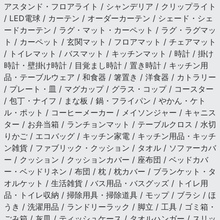
アスタンド・フロアライト / シャンデリア / クリップライト
/ LED電球 / カーテン / オーダーカーテン / シェード・シェ
ードカーテン / ラグ・マット・カーペット / ラグ・ラグマッ
ト / カーペット / 玄関マット / フロアマット / チェアマット
/ トイレマット / バスマット / キッチンマット / 時計 / 掛け
時計・壁掛け時計 / 目覚まし時計 / 置き時計 / キッチン用
品・テーブルウェア / 和食器 / 箸置き / 洋食器 / カトラリー
/ プレート・皿 / マグカップ / グラス・コップ / コースター
/ 包丁・ナイフ / まな板 / 鍋・フライパン / やかん・ケト
ル・ポット / コーヒーメーカー / メイソンジャー / キャニス
ター / お弁当箱 / ランチョンマット / テーブルクロス / 水切
りかご / エコバッグ / キッチン家電 / キッチン用品・キッチ
ン雑貨 / ファブリック・クッション / タオル / ソファーカバ
ー / クッション / クッションカバー / 座布団 / ベッドカバ
ー・ベッドリネン / 布団 / 枕 / 枕カバー / ブランケット・タ
オルケット / 生活雑貨 / バス用品・バスグッズ / トイレ用
品・トイレ収納 / 掃除用具・掃除道具 / モップ / ブラシ / ほ
うき / 洗濯用品 / ランドリーラック / 脚立 / 工具 / ゴミ箱・
ごみ箱 / 灰皿 / ティッシュケース / タオルハンガー / スリッ