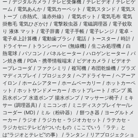
ー / デジタルカメラ / テレビ受像機 / テレビデオ / テレビゲ
ーム / 電気あんか / 電気カーペット / 電気スタンド / 電気ス
トーブ（赤熱式、遠赤外線） / 電気ポット / 電気毛布 電気
掛敷毛 電気ひざかけ / 電撃殺虫器 / 電磁調理器 / 電子蚊取
り 液体 マット / 電子辞書 / 電子手帳 / 電子レンジ / 電卓 -
電子卓上計算機 / 電動歯ブラシ / 電話 / トースター / 時計 /
ドライヤー / トランシーバー (無線機) / 生ごみ処理機 / 白
熱電球 / パソコン / パネルヒーター / ハロゲンヒーター / パ
ン焼き機 / PDA - 携帯情報端末 / ビデオカメラ / ビデオテ
ープレコーダ / ファクシミリ / 複写機 / 布団乾燥機 / プラズ
マディスプレイ / プロジェクタ / ヘアドライヤー / ヘアーア
イロン / ホームシアター / ホームベーカリー / ホットカーペ
ット / ホットサンドメーカー / ホットプレート / ポンプ 風
呂水ポンプ 水道ポンプ 揚水ポンプ / マッサージ椅子 / ミキ
サー (調理器具) / ミニコンポ / ミニディスクプレイヤー/レ
コーダー (MD) / ミル（粉砕器） / 餅つき器 / ヨーグルトメ
ーカー / ラジオ / ラジカセ - ラジオカセット / ラテカセ -
ラジカセにテレビがついたもの（ここでいう「ラテ」と
は"ラジオとテレビ"の事） / ランタン / リアプロジェクショ