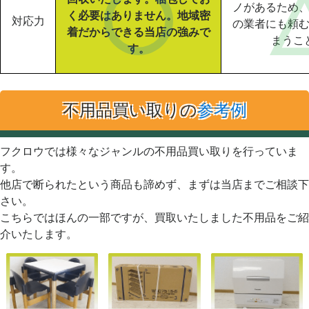
ノがあるため
く必要はありません。地域密
対応力
の業者にも頼
着だからできる当店の強みで
まうこ
す。
不用品買い取りの
参考例
フクロウでは様々なジャンルの不用品買い取りを行っていま
す。
他店で断られたという商品も諦めず、まずは当店までご相談下
さい。
こちらではほんの一部ですが、買取いたしました不用品をご紹
介いたします。