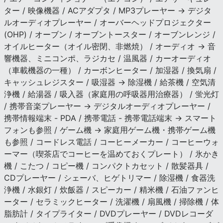
ター / 映像機器 / ACアダプタ / MP3プレーヤー → デジタ
ルオーディオプレーヤー / オーバーヘッドプロジェクター
(OHP) / オーブン / オーブントースター / オーブンレンジ /
オイルヒーター（オイル密閉、非燃焼） / オーディオ → 音
響機器、ミニコンポ、ラジカセ / 温風器 / カーオーディオ
（車載機器の一種） / カーボンヒーター / 加湿器 / 換気扇 /
キャッシュレジスター / 吸湿器 → 除湿機 / 給茶機 / 空気清
浄機 / 給湯器 / 吸入器（家庭用の呼吸器用治療器） / 蛍光灯
/ 携帯音楽プレーヤー → デジタルオーディオプレーヤー /
携帯情報端末 - PDA / 携帯電話 - 携帯電話端末 → スマート
フォンも参照 / ゲーム機 → 家庭用ゲーム機・携帯ゲーム機
も参照 / コードレス電話 / コーヒーメーカー / コーヒーウォ
ーマー（喫茶店でコーヒーを温めておくプレート） / 氷かき
機 / こたつ / コピー機 / コンパクトカセット / 散髪器具 /
CDプレーヤー / シェーバ、ヒゲトリマー / 除湿機 / 食器洗
浄機 / 水銀灯 / 炊飯器 / スピーカー / 精米機 / 石油ファンヒ
ーター / セラミックヒーター / 洗濯機 / 扇風機 / 掃除機 / 体
脂肪計 / タイプライター / DVDプレーヤー / DVDレコーダ