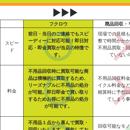
▶▶▶
フクロウ
廃品回収・
前日・当日のご連絡でもスピ
現場での見積
ーディーに対応可能！即日対
整で時間がか
スピー
応・即金買取が当店の特徴で
不用品買取・
ド
す。
ていない
不用品回収時に買取可能な商
品は積極的に買取するため、
不用品回収料
リーズナブルに不用品の処分
イクル料金な
料金
が可能。即日即金で買い取り
精算時に予想
するためお得に不用品の処分
てしまう
が可能です。
不用品１点から喜んで買取・
回収可能なモ
回収いたします。梱包してお