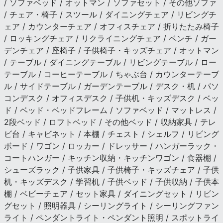
/ ソファベッド / オットマン / ソファセット / その他ソファ
/ チェア・椅子 / スツール / ダイニングチェア / リビングチ
ェア / カウンターチェア / オフィスチェア / 折りたたみ椅子
/ ロッキングチェア / リクライニングチェア / ベンチ / ガー
デンチェア / 座椅子 / 子供椅子・キッズチェア / オットマン
/ テーブル / ダイニングテーブル / リビングテーブル / ロー
テーブル / コーヒーテーブル / ちゃぶ台 / カウンターテーブ
ル / サイドテーブル / ガーデンテーブル / デスク・机 / パソ
コンデスク / オフィスデスク / 子供机・キッズデスク / ベッ
ド / ベッド・ベッドフレーム / ソファベッド / マットレス /
2段ベッド / ロフトベッド / その他ベッド / 収納家具 / テレ
ビ台 / キャビネット / 本棚 / チェスト / シェルフ / リビング
ボード / ワゴン / ロッカー / ドレッサー / ハンガーラック・
コートハンガー / キッチン収納・キッチンワゴン / 食器棚 /
シューズラック / 子供家具 / 子供椅子・キッズチェア / 子供
机・キッズデスク / 学習机 / 子供ベッド / 子供収納 / 子供本
棚 / ベビーチェア / セット家具 / ダイニングセット / リビン
グセット / 照明器具 / シーリングライト / シーリングファン
ライト / ペンダントライト・ペンダント照明 / スポットライ