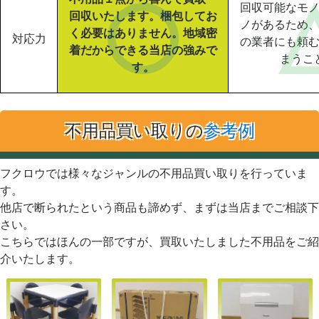
回収可能なモ
回収いたします。梱包してお
ノがあるため
く必要はありません。地域密
対応力
の業者にも頼
着だからできる当店の強みで
まうこ
す。
不用品買い取りの
参考例
フクロウでは様々なジャンルの不用品買い取りを行っていま
す。
他店で断られたという商品も諦めず、まずは当店までご相談下
さい。
こちらではほんの一部ですが、買取いたしました不用品をご紹
介いたします。