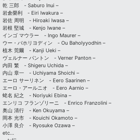
乾 三郎 - Saburo Inui –
岩倉榮利 - Eiri Iwakura –
岩佐 周明 - Hiroaki Iwasa –
岩根 堅城 - Kenjo Iwane –
インゴ マウラー - Ingo Maurer –
ウー・バホリヨディン - Ou Baholyyodhin –
植木 莞爾 - Kanji Ueki –
ヴェルナー パントン - Verner Panton –
内田 繁 - Shigeru Uchida –
内山 章一 - Uchiyama Shoichi –
エーロ サーリネン - Eero Saarinen –
エーロ・アールニオ - Eero Aarnio –
蛯名 紀之 - Noriyuki Ebina –
エンリコ フランゾリーニ - Enrico Franzolini –
奥山 清行 - Ken Okuyama –
岡本 光市 - Kouichi Okamoto –
小澤 良介 - Ryosuke Ozawa –
etc…