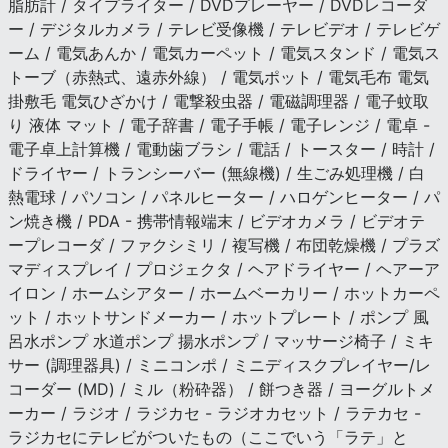
脂肪計 / タイプライター / DVDプレーヤー / DVDレコーダ
ー / デジタルカメラ / テレビ受像機 / テレビデオ / テレビゲ
ーム / 電気あんか / 電気カーペット / 電気スタンド / 電気ス
トーブ（赤熱式、遠赤外線） / 電気ポット / 電気毛布 電気
掛敷毛 電気ひざかけ / 電撃殺虫器 / 電磁調理器 / 電子蚊取
り 液体 マット / 電子辞書 / 電子手帳 / 電子レンジ / 電卓 -
電子卓上計算機 / 電動歯ブラシ / 電話 / トースター / 時計 /
ドライヤー / トランシーバー (無線機) / 生ごみ処理機 / 白
熱電球 / パソコン / パネルヒーター / ハロゲンヒーター / パ
ン焼き機 / PDA - 携帯情報端末 / ビデオカメラ / ビデオテ
ープレコーダ / ファクシミリ / 複写機 / 布団乾燥機 / プラズ
マディスプレイ / プロジェクタ / ヘアドライヤー / ヘアーア
イロン / ホームシアター / ホームベーカリー / ホットカーペ
ット / ホットサンドメーカー / ホットプレート / ポンプ 風
呂水ポンプ 水道ポンプ 揚水ポンプ / マッサージ椅子 / ミキ
サー (調理器具) / ミニコンポ / ミニディスクプレイヤー/レ
コーダー (MD) / ミル（粉砕器） / 餅つき器 / ヨーグルトメ
ーカー / ラジオ / ラジカセ - ラジオカセット / ラテカセ -
ラジカセにテレビがついたもの（ここでいう「ラテ」と