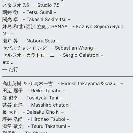
スタジオ 7.5 - Studio 7.5 –
隅井 徹 - Tetsu Sumii –
関光 卓 - Takashi Sekimitsu –
妹島 和世+西沢 立衛／SANAA - Kazuyo Sejima+Ryue
N… –
瀬戸 昇 - Noboru Seto –
セバスチャン ロング - Sebastian Wrong –
セルジオ・カラトローニ - Sergio Calatroni –
etc…
— た行
———————————————————————————
高山英樹 ＆ 伊与木一吉 - Hideki Takayama＆kazu… –
田辺 麗子 - Reiko Tanabe –
谷 俊幸 - Toshiyuki Tani –
茶谷 正洋 - Masahiro chatani –
長 大作 - Daisaku Choｈ –
坪井 浩尚 - Hironao Tsuboi –
津留 敬文 - Tsuru Takahumi –