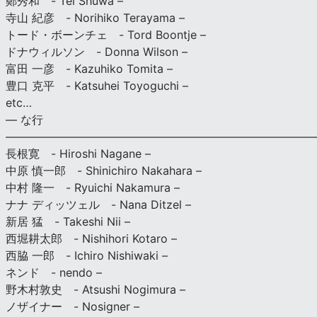
鄭秀和 - Tei Shuwa –
寺山 紀彦 - Norihiko Terayama –
トード・ボーンチェ - Tord Boontje –
ドナウィルソン - Donna Wilson –
富田 一彦 - Kazuhiko Tomita –
豊口 克平 - Katsuhei Toyoguchi –
etc…
— な行
———————————————————————————
長根寛 - Hiroshi Nagane –
中原 慎一郎 - Shinichiro Nakahara –
中村 隆一 - Ryuichi Nakamura –
ナナ ディッツェル - Nana Ditzel –
新居 猛 - Takeshi Nii –
西堀耕太郎 - Nishihori Kotaro –
西脇 一郎 - Ichiro Nishiwaki –
ネンド - nendo –
野木村敦史 - Atsushi Nogimura –
ノザイナー - Nosigner –