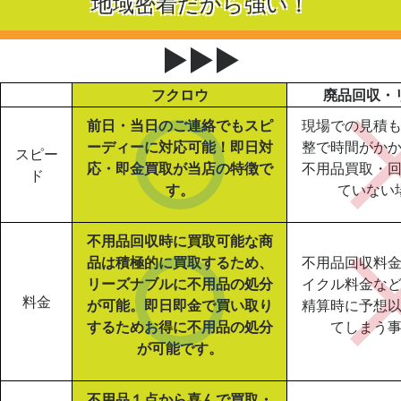
地域密着だから強い！
▶▶▶
フクロウ
廃品回収・
前日・当日のご連絡でもスピ
現場での見積
ーディーに対応可能！即日対
整で時間がか
スピー
応・即金買取が当店の特徴で
不用品買取・
ド
す。
ていない
不用品回収時に買取可能な商
品は積極的に買取するため、
不用品回収料
リーズナブルに不用品の処分
イクル料金な
料金
が可能。即日即金で買い取り
精算時に予想
するためお得に不用品の処分
てしまう
が可能です。
不用品１点から喜んで買取・