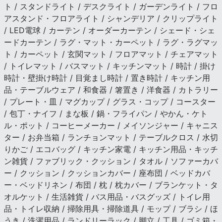
ト / スタンドライト / デスクライト / ガーデンライト / フロ
アスタンド・フロアライト / シャンデリア / クリップライト
/ LED電球 / カーテン / オーダーカーテン / シェード・シェ
ードカーテン / ラグ・マット・カーペット / ラグ・ラグマッ
ト / カーペット / 玄関マット / フロアマット / チェアマット
/ トイレマット / バスマット / キッチンマット / 時計 / 掛け
時計・壁掛け時計 / 目覚まし時計 / 置き時計 / キッチン用
品・テーブルウェア / 和食器 / 箸置き / 洋食器 / カトラリー
/ プレート・皿 / マグカップ / グラス・コップ / コースター
/ 包丁・ナイフ / まな板 / 鍋・フライパン / やかん・ケト
ル・ポット / コーヒーメーカー / メイソンジャー / キャニス
ター / お弁当箱 / ランチョンマット / テーブルクロス / 水切
りかご / エコバッグ / キッチン家電 / キッチン用品・キッチ
ン雑貨 / ファブリック・クッション / タオル / ソファーカバ
ー / クッション / クッションカバー / 座布団 / ベッドカバ
ー・ベッドリネン / 布団 / 枕 / 枕カバー / ブランケット・タ
オルケット / 生活雑貨 / バス用品・バスグッズ / トイレ用
品・トイレ収納 / 掃除用具・掃除道具 / モップ / ブラシ / ほ
うき / 洗濯用品 / ランドリーラック / 脚立 / 工具 / ゴミ箱・