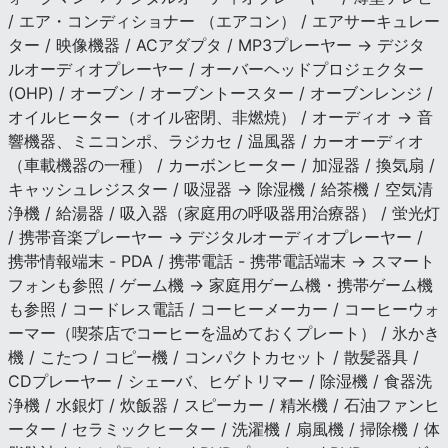
/ エア・コンディショナー （エアコン） / エアサーキュレー
ター / 映像機器 / ACアダプタ / MP3プレーヤー → デジタ
ルオーディオプレーヤー / オーバーヘッドプロジェクター
(OHP) / オーブン / オーブントースター / オーブンレンジ /
オイルヒーター（オイル密閉、非燃焼） / オーディオ → 音
響機器、ミニコンポ、ラジカセ / 温風器 / カーオーディオ
（車載機器の一種） / カーボンヒーター / 加湿器 / 換気扇 /
キャッシュレジスター / 吸湿器 → 除湿機 / 給茶機 / 空気清
浄機 / 給湯器 / 吸入器（家庭用の呼吸器用治療器） / 蛍光灯
/ 携帯音楽プレーヤー → デジタルオーディオプレーヤー /
携帯情報端末 - PDA / 携帯電話 - 携帯電話端末 → スマート
フォンも参照 / ゲーム機 → 家庭用ゲーム機・携帯ゲーム機
も参照 / コードレス電話 / コーヒーメーカー / コーヒーウォ
ーマー（喫茶店でコーヒーを温めておくプレート） / 氷かき
機 / こたつ / コピー機 / コンパクトカセット / 散髪器具 /
CDプレーヤー / シェーバ、ヒゲトリマー / 除湿機 / 食器洗
浄機 / 水銀灯 / 炊飯器 / スピーカー / 精米機 / 石油ファンヒ
ーター / セラミックヒーター / 洗濯機 / 扇風機 / 掃除機 / 体