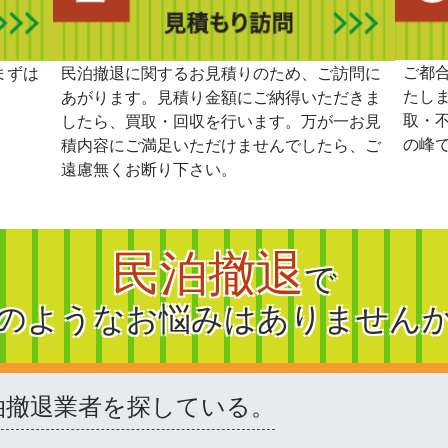
ご都
まずは
民泊撤退に関するお見積りのため、ご訪問に
たし
あがります。見積り金額にご納得いただきま
取・
したら、買取・回収を行います。万が一お見
の峰
積内容にご満足いただけませんでしたら、ご
遠慮無くお断り下さい。
民泊撤退
で
のようなお悩みはありません
泊撤退業者を探している。