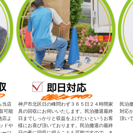
ら当店
神戸市北区日の峰問わず３６５日２４時間家
民泊
取可能
具の回収にお伺いいたします。民泊撤退最終
対応
他店よ
日までしっかりと収益を上げたいというお客
頂い
ッドや
様にお喜び頂いております。民泊撤退の最終
シーツ
日の夜に回収に伺うことも可能ですので、ま