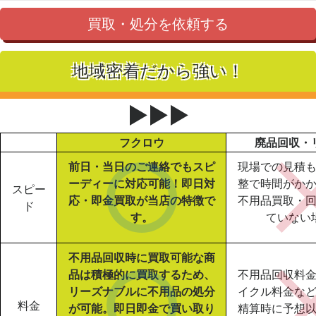
買取・処分を依頼する
地域密着だから強い！
▶▶▶
フクロウ
廃品回収・
前日・当日のご連絡でもスピ
現場での見積
ーディーに対応可能！即日対
整で時間がか
スピー
応・即金買取が当店の特徴で
不用品買取・
ド
す。
ていない
不用品回収時に買取可能な商
品は積極的に買取するため、
不用品回収料
リーズナブルに不用品の処分
イクル料金な
料金
が可能。即日即金で買い取り
精算時に予想