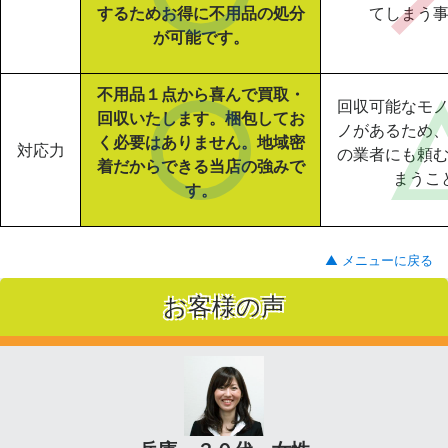
するためお得に不用品の処分
てしまう
が可能です。
不用品１点から喜んで買取・
回収可能なモ
回収いたします。梱包してお
ノがあるため
く必要はありません。地域密
対応力
の業者にも頼
着だからできる当店の強みで
まうこ
す。
▲ メニューに戻る
お客様の声