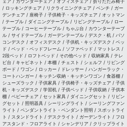
ェア / カウンターチェア / オフィスチェア / 折りたたみ椅子
/ ロッキングチェア / リクライニングチェア / ベンチ / ガー
デンチェア / 座椅子 / 子供椅子・キッズチェア / オットマン
/ テーブル / ダイニングテーブル / リビングテーブル / ロー
テーブル / コーヒーテーブル / ちゃぶ台 / カウンターテーブ
ル / サイドテーブル / ガーデンテーブル / デスク・机 / パソ
コンデスク / オフィスデスク / 子供机・キッズデスク / ベッ
ド / ベッド・ベッドフレーム / ソファベッド / マットレス /
2段ベッド / ロフトベッド / その他ベッド / 収納家具 / テレ
ビ台 / キャビネット / 本棚 / チェスト / シェルフ / リビング
ボード / ワゴン / ロッカー / ドレッサー / ハンガーラック・
コートハンガー / キッチン収納・キッチンワゴン / 食器棚 /
シューズラック / 子供家具 / 子供椅子・キッズチェア / 子供
机・キッズデスク / 学習机 / 子供ベッド / 子供収納 / 子供本
棚 / ベビーチェア / セット家具 / ダイニングセット / リビン
グセット / 照明器具 / シーリングライト / シーリングファン
ライト / ペンダントライト・ペンダント照明 / スポットライ
ト / スタンドライト / デスクライト / ガーデンライト / フロ
アスタンド・フロアライト / シャンデリア / クリップライト