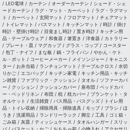
/ LED電球 / カーテン / オーダーカーテン / シェード・シェ
ードカーテン / ラグ・マット・カーペット / ラグ・ラグマッ
ト / カーペット / 玄関マット / フロアマット / チェアマット
/ トイレマット / バスマット / キッチンマット / 時計 / 掛け
時計・壁掛け時計 / 目覚まし時計 / 置き時計 / キッチン用
品・テーブルウェア / 和食器 / 箸置き / 洋食器 / カトラリー
/ プレート・皿 / マグカップ / グラス・コップ / コースター
/ 包丁・ナイフ / まな板 / 鍋・フライパン / やかん・ケト
ル・ポット / コーヒーメーカー / メイソンジャー / キャニス
ター / お弁当箱 / ランチョンマット / テーブルクロス / 水切
りかご / エコバッグ / キッチン家電 / キッチン用品・キッチ
ン雑貨 / ファブリック・クッション / タオル / ソファーカバ
ー / クッション / クッションカバー / 座布団 / ベッドカバ
ー・ベッドリネン / 布団 / 枕 / 枕カバー / ブランケット・タ
オルケット / 生活雑貨 / バス用品・バスグッズ / トイレ用
品・トイレ収納 / 掃除用具・掃除道具 / モップ / ブラシ / ほ
うき / 洗濯用品 / ランドリーラック / 脚立 / 工具 / ゴミ箱・
ごみ箱 / 灰皿 / ティッシュケース / タオルハンガー / スリッ
パ / バスケット・かご / おもちゃ箱 / 小物入れ / アクセサリ