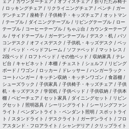
ェア / カウンターチェア / オフィスチェア / 折りたたみ椅子
/ ロッキングチェア / リクライニングチェア / ベンチ / ガー
デンチェア / 座椅子 / 子供椅子・キッズチェア / オットマン
/ テーブル / ダイニングテーブル / リビングテーブル / ロー
テーブル / コーヒーテーブル / ちゃぶ台 / カウンターテーブ
ル / サイドテーブル / ガーデンテーブル / デスク・机 / パソ
コンデスク / オフィスデスク / 子供机・キッズデスク / ベッ
ド / ベッド・ベッドフレーム / ソファベッド / マットレス /
2段ベッド / ロフトベッド / その他ベッド / 収納家具 / テレ
ビ台 / キャビネット / 本棚 / チェスト / シェルフ / リビング
ボード / ワゴン / ロッカー / ドレッサー / ハンガーラック・
コートハンガー / キッチン収納・キッチンワゴン / 食器棚 /
シューズラック / 子供家具 / 子供椅子・キッズチェア / 子供
机・キッズデスク / 学習机 / 子供ベッド / 子供収納 / 子供本
棚 / ベビーチェア / セット家具 / ダイニングセット / リビン
グセット / 照明器具 / シーリングライト / シーリングファン
ライト / ペンダントライト・ペンダント照明 / スポットライ
ト / スタンドライト / デスクライト / ガーデンライト / フロ
アスタンド・フロアライト / シャンデリア / クリップライト