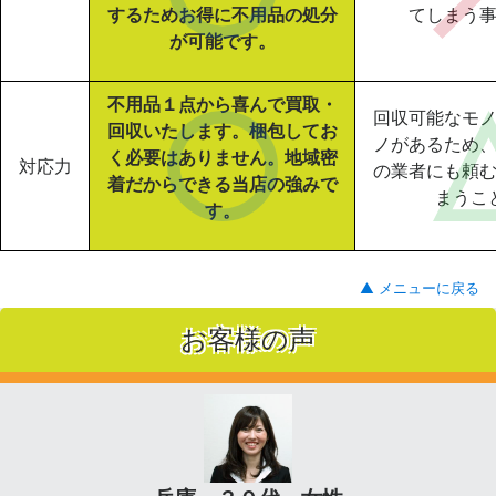
するためお得に不用品の処分
てしまう
が可能です。
不用品１点から喜んで買取・
回収可能なモ
回収いたします。梱包してお
ノがあるため
く必要はありません。地域密
対応力
の業者にも頼
着だからできる当店の強みで
まうこ
す。
▲ メニューに戻る
お客様の声