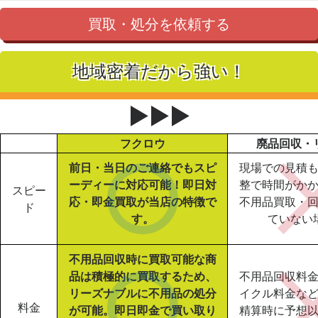
買取・処分を依頼する
地域密着だから強い！
▶▶▶
フクロウ
廃品回収・
前日・当日のご連絡でもスピ
現場での見積
ーディーに対応可能！即日対
整で時間がか
スピー
応・即金買取が当店の特徴で
不用品買取・
ド
す。
ていない
不用品回収時に買取可能な商
品は積極的に買取するため、
不用品回収料
リーズナブルに不用品の処分
イクル料金な
料金
が可能。即日即金で買い取り
精算時に予想