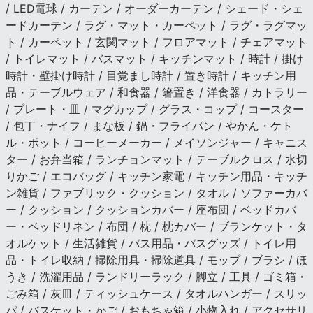
/ LED電球 / カーテン / オーダーカーテン / シェード・シェ
ードカーテン / ラグ・マット・カーペット / ラグ・ラグマッ
ト / カーペット / 玄関マット / フロアマット / チェアマット
/ トイレマット / バスマット / キッチンマット / 時計 / 掛け
時計・壁掛け時計 / 目覚まし時計 / 置き時計 / キッチン用
品・テーブルウェア / 和食器 / 箸置き / 洋食器 / カトラリー
/ プレート・皿 / マグカップ / グラス・コップ / コースター
/ 包丁・ナイフ / まな板 / 鍋・フライパン / やかん・ケト
ル・ポット / コーヒーメーカー / メイソンジャー / キャニス
ター / お弁当箱 / ランチョンマット / テーブルクロス / 水切
りかご / エコバッグ / キッチン家電 / キッチン用品・キッチ
ン雑貨 / ファブリック・クッション / タオル / ソファーカバ
ー / クッション / クッションカバー / 座布団 / ベッドカバ
ー・ベッドリネン / 布団 / 枕 / 枕カバー / ブランケット・タ
オルケット / 生活雑貨 / バス用品・バスグッズ / トイレ用
品・トイレ収納 / 掃除用具・掃除道具 / モップ / ブラシ / ほ
うき / 洗濯用品 / ランドリーラック / 脚立 / 工具 / ゴミ箱・
ごみ箱 / 灰皿 / ティッシュケース / タオルハンガー / スリッ
パ / バスケット・かご / おもちゃ箱 / 小物入れ / アクセサリ