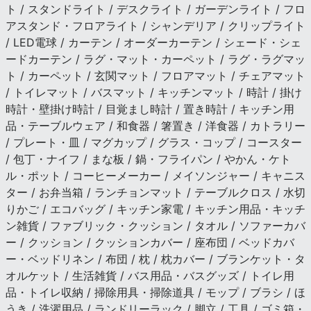
ト / スタンドライト / デスクライト / ガーデンライト / フロ
アスタンド・フロアライト / シャンデリア / クリップライト
/ LED電球 / カーテン / オーダーカーテン / シェード・シェ
ードカーテン / ラグ・マット・カーペット / ラグ・ラグマッ
ト / カーペット / 玄関マット / フロアマット / チェアマット
/ トイレマット / バスマット / キッチンマット / 時計 / 掛け
時計・壁掛け時計 / 目覚まし時計 / 置き時計 / キッチン用
品・テーブルウェア / 和食器 / 箸置き / 洋食器 / カトラリー
/ プレート・皿 / マグカップ / グラス・コップ / コースター
/ 包丁・ナイフ / まな板 / 鍋・フライパン / やかん・ケト
ル・ポット / コーヒーメーカー / メイソンジャー / キャニス
ター / お弁当箱 / ランチョンマット / テーブルクロス / 水切
りかご / エコバッグ / キッチン家電 / キッチン用品・キッチ
ン雑貨 / ファブリック・クッション / タオル / ソファーカバ
ー / クッション / クッションカバー / 座布団 / ベッドカバ
ー・ベッドリネン / 布団 / 枕 / 枕カバー / ブランケット・タ
オルケット / 生活雑貨 / バス用品・バスグッズ / トイレ用
品・トイレ収納 / 掃除用具・掃除道具 / モップ / ブラシ / ほ
うき / 洗濯用品 / ランドリーラック / 脚立 / 工具 / ゴミ箱・