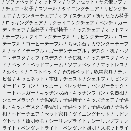
/ ソファベッド / オットマン / ソファセット / その他ソファ
/ チェア・椅子 / スツール / ダイニングチェア / リビングチ
ェア / カウンターチェア / オフィスチェア / 折りたたみ椅子
/ ロッキングチェア / リクライニングチェア / ベンチ / ガー
デンチェア / 座椅子 / 子供椅子・キッズチェア / オットマン
/ テーブル / ダイニングテーブル / リビングテーブル / ロー
テーブル / コーヒーテーブル / ちゃぶ台 / カウンターテーブ
ル / サイドテーブル / ガーデンテーブル / デスク・机 / パソ
コンデスク / オフィスデスク / 子供机・キッズデスク / ベッ
ド / ベッド・ベッドフレーム / ソファベッド / マットレス /
2段ベッド / ロフトベッド / その他ベッド / 収納家具 / テレ
ビ台 / キャビネット / 本棚 / チェスト / シェルフ / リビング
ボード / ワゴン / ロッカー / ドレッサー / ハンガーラック・
コートハンガー / キッチン収納・キッチンワゴン / 食器棚 /
シューズラック / 子供家具 / 子供椅子・キッズチェア / 子供
机・キッズデスク / 学習机 / 子供ベッド / 子供収納 / 子供本
棚 / ベビーチェア / セット家具 / ダイニングセット / リビン
グセット / 照明器具 / シーリングライト / シーリングファン
ライト / ペンダントライト・ペンダント照明 / スポットライ