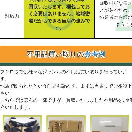
回収可能なモ
回収いたします。梱包してお
ノがあるため
く必要はありません。地域密
対応力
の業者にも頼
着だからできる当店の強みで
まうこ
す。
不用品買い取りの
参考例
フクロウでは様々なジャンルの不用品買い取りを行っていま
す。
他店で断られたという商品も諦めず、まずは当店までご相談下
さい。
こちらではほんの一部ですが、買取いたしました不用品をご紹
介いたします。