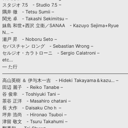
スタジオ 7.5 - Studio 7.5 –
隅井 徹 - Tetsu Sumii –
関光 卓 - Takashi Sekimitsu –
妹島 和世+西沢 立衛／SANAA - Kazuyo Sejima+Ryue
N… –
瀬戸 昇 - Noboru Seto –
セバスチャン ロング - Sebastian Wrong –
セルジオ・カラトローニ - Sergio Calatroni –
etc…
— た行
———————————————————————————
高山英樹 ＆ 伊与木一吉 - Hideki Takayama＆kazu… –
田辺 麗子 - Reiko Tanabe –
谷 俊幸 - Toshiyuki Tani –
茶谷 正洋 - Masahiro chatani –
長 大作 - Daisaku Choｈ –
坪井 浩尚 - Hironao Tsuboi –
津留 敬文 - Tsuru Takahumi –