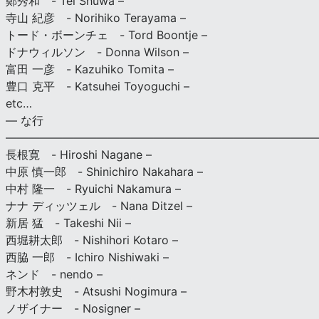
鄭秀和 - Tei Shuwa –
寺山 紀彦 - Norihiko Terayama –
トード・ボーンチェ - Tord Boontje –
ドナウィルソン - Donna Wilson –
富田 一彦 - Kazuhiko Tomita –
豊口 克平 - Katsuhei Toyoguchi –
etc…
— な行
———————————————————————————
長根寛 - Hiroshi Nagane –
中原 慎一郎 - Shinichiro Nakahara –
中村 隆一 - Ryuichi Nakamura –
ナナ ディッツェル - Nana Ditzel –
新居 猛 - Takeshi Nii –
西堀耕太郎 - Nishihori Kotaro –
西脇 一郎 - Ichiro Nishiwaki –
ネンド - nendo –
野木村敦史 - Atsushi Nogimura –
ノザイナー - Nosigner –