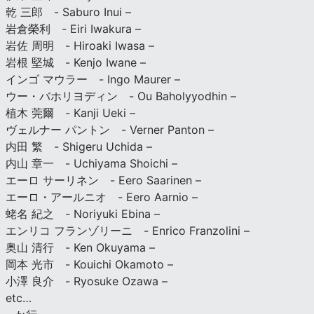
乾 三郎 - Saburo Inui –
岩倉榮利 - Eiri Iwakura –
岩佐 周明 - Hiroaki Iwasa –
岩根 堅城 - Kenjo Iwane –
インゴ マウラー - Ingo Maurer –
ウー・バホリヨディン - Ou Baholyyodhin –
植木 莞爾 - Kanji Ueki –
ヴェルナー パントン - Verner Panton –
内田 繁 - Shigeru Uchida –
内山 章一 - Uchiyama Shoichi –
エーロ サーリネン - Eero Saarinen –
エーロ・アールニオ - Eero Aarnio –
蛯名 紀之 - Noriyuki Ebina –
エンリコ フランゾリーニ - Enrico Franzolini –
奥山 清行 - Ken Okuyama –
岡本 光市 - Kouichi Okamoto –
小澤 良介 - Ryosuke Ozawa –
etc…