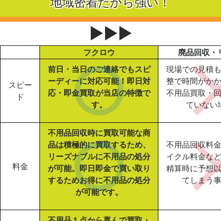
地域密着だから強い！
▶▶▶
フクロウ
廃品回収・
前日・当日のご連絡でもスピ
現場での見積
ーディーに対応可能！即日対
整で時間がか
スピー
応・即金買取が当店の特徴で
不用品買取・
ド
す。
ていない
不用品回収時に買取可能な商
品は積極的に買取するため、
不用品回収料
リーズナブルに不用品の処分
イクル料金な
料金
が可能。即日即金で買い取り
精算時に予想
するためお得に不用品の処分
てしまう
が可能です。
不用品１点から喜んで買取・