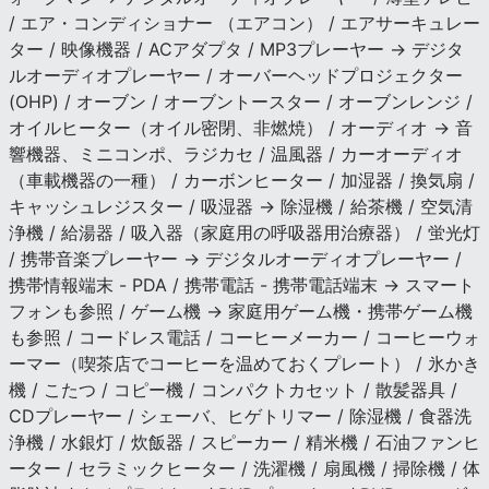
/ エア・コンディショナー （エアコン） / エアサーキュレー
ター / 映像機器 / ACアダプタ / MP3プレーヤー → デジタ
ルオーディオプレーヤー / オーバーヘッドプロジェクター
(OHP) / オーブン / オーブントースター / オーブンレンジ /
オイルヒーター（オイル密閉、非燃焼） / オーディオ → 音
響機器、ミニコンポ、ラジカセ / 温風器 / カーオーディオ
（車載機器の一種） / カーボンヒーター / 加湿器 / 換気扇 /
キャッシュレジスター / 吸湿器 → 除湿機 / 給茶機 / 空気清
浄機 / 給湯器 / 吸入器（家庭用の呼吸器用治療器） / 蛍光灯
/ 携帯音楽プレーヤー → デジタルオーディオプレーヤー /
携帯情報端末 - PDA / 携帯電話 - 携帯電話端末 → スマート
フォンも参照 / ゲーム機 → 家庭用ゲーム機・携帯ゲーム機
も参照 / コードレス電話 / コーヒーメーカー / コーヒーウォ
ーマー（喫茶店でコーヒーを温めておくプレート） / 氷かき
機 / こたつ / コピー機 / コンパクトカセット / 散髪器具 /
CDプレーヤー / シェーバ、ヒゲトリマー / 除湿機 / 食器洗
浄機 / 水銀灯 / 炊飯器 / スピーカー / 精米機 / 石油ファンヒ
ーター / セラミックヒーター / 洗濯機 / 扇風機 / 掃除機 / 体