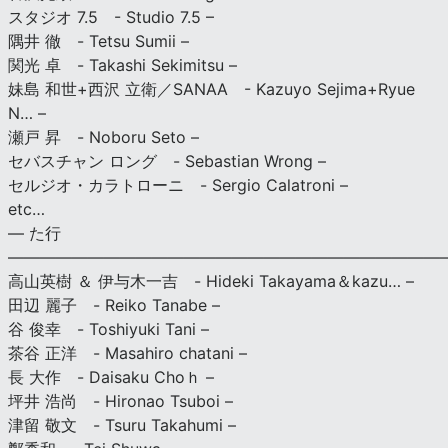
スタジオ 7.5 - Studio 7.5 –
隅井 徹 - Tetsu Sumii –
関光 卓 - Takashi Sekimitsu –
妹島 和世+西沢 立衛／SANAA - Kazuyo Sejima+Ryue
N… –
瀬戸 昇 - Noboru Seto –
セバスチャン ロング - Sebastian Wrong –
セルジオ・カラトローニ - Sergio Calatroni –
etc…
— た行
———————————————————————————
高山英樹 ＆ 伊与木一吉 - Hideki Takayama＆kazu… –
田辺 麗子 - Reiko Tanabe –
谷 俊幸 - Toshiyuki Tani –
茶谷 正洋 - Masahiro chatani –
長 大作 - Daisaku Choｈ –
坪井 浩尚 - Hironao Tsuboi –
津留 敬文 - Tsuru Takahumi –