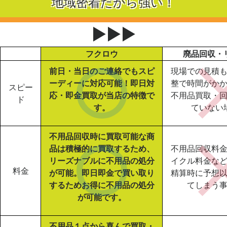
地域密着だから強い！
▶▶▶
フクロウ
廃品回収・
前日・当日のご連絡でもスピ
現場での見積
ーディーに対応可能！即日対
整で時間がか
スピー
応・即金買取が当店の特徴で
不用品買取・
ド
す。
ていない
不用品回収時に買取可能な商
品は積極的に買取するため、
不用品回収料
リーズナブルに不用品の処分
イクル料金な
料金
が可能。即日即金で買い取り
精算時に予想
するためお得に不用品の処分
てしまう
が可能です。
不用品１点から喜んで買取・