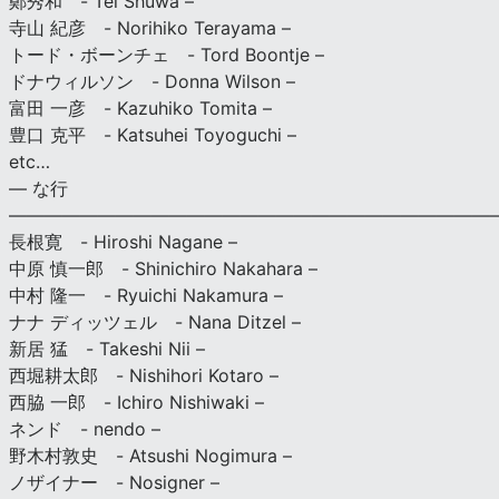
鄭秀和 - Tei Shuwa –
寺山 紀彦 - Norihiko Terayama –
トード・ボーンチェ - Tord Boontje –
ドナウィルソン - Donna Wilson –
富田 一彦 - Kazuhiko Tomita –
豊口 克平 - Katsuhei Toyoguchi –
etc…
— な行
———————————————————————————
長根寛 - Hiroshi Nagane –
中原 慎一郎 - Shinichiro Nakahara –
中村 隆一 - Ryuichi Nakamura –
ナナ ディッツェル - Nana Ditzel –
新居 猛 - Takeshi Nii –
西堀耕太郎 - Nishihori Kotaro –
西脇 一郎 - Ichiro Nishiwaki –
ネンド - nendo –
野木村敦史 - Atsushi Nogimura –
ノザイナー - Nosigner –