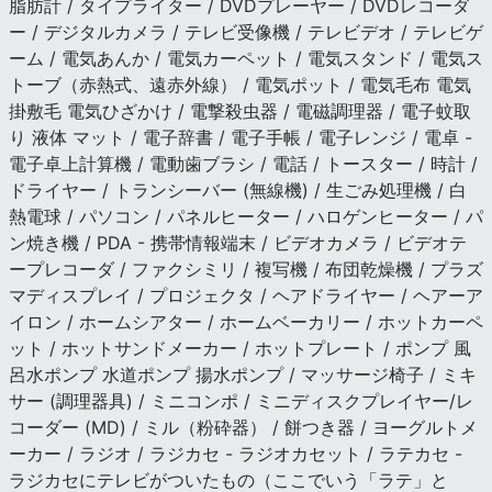
脂肪計 / タイプライター / DVDプレーヤー / DVDレコーダ
ー / デジタルカメラ / テレビ受像機 / テレビデオ / テレビゲ
ーム / 電気あんか / 電気カーペット / 電気スタンド / 電気ス
トーブ（赤熱式、遠赤外線） / 電気ポット / 電気毛布 電気
掛敷毛 電気ひざかけ / 電撃殺虫器 / 電磁調理器 / 電子蚊取
り 液体 マット / 電子辞書 / 電子手帳 / 電子レンジ / 電卓 -
電子卓上計算機 / 電動歯ブラシ / 電話 / トースター / 時計 /
ドライヤー / トランシーバー (無線機) / 生ごみ処理機 / 白
熱電球 / パソコン / パネルヒーター / ハロゲンヒーター / パ
ン焼き機 / PDA - 携帯情報端末 / ビデオカメラ / ビデオテ
ープレコーダ / ファクシミリ / 複写機 / 布団乾燥機 / プラズ
マディスプレイ / プロジェクタ / ヘアドライヤー / ヘアーア
イロン / ホームシアター / ホームベーカリー / ホットカーペ
ット / ホットサンドメーカー / ホットプレート / ポンプ 風
呂水ポンプ 水道ポンプ 揚水ポンプ / マッサージ椅子 / ミキ
サー (調理器具) / ミニコンポ / ミニディスクプレイヤー/レ
コーダー (MD) / ミル（粉砕器） / 餅つき器 / ヨーグルトメ
ーカー / ラジオ / ラジカセ - ラジオカセット / ラテカセ -
ラジカセにテレビがついたもの（ここでいう「ラテ」と