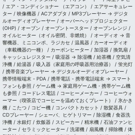
/ エア・コンディショナー （エアコン） / エアサーキュレー
ター / 映像機器 / ACアダプタ / MP3プレーヤー → デジタ
ルオーディオプレーヤー / オーバーヘッドプロジェクター
(OHP) / オーブン / オーブントースター / オーブンレンジ /
オイルヒーター（オイル密閉、非燃焼） / オーディオ → 音
響機器、ミニコンポ、ラジカセ / 温風器 / カーオーディオ
（車載機器の一種） / カーボンヒーター / 加湿器 / 換気扇 /
キャッシュレジスター / 吸湿器 → 除湿機 / 給茶機 / 空気清
浄機 / 給湯器 / 吸入器（家庭用の呼吸器用治療器） / 蛍光灯
/ 携帯音楽プレーヤー → デジタルオーディオプレーヤー /
携帯情報端末 - PDA / 携帯電話 - 携帯電話端末 → スマート
フォンも参照 / ゲーム機 → 家庭用ゲーム機・携帯ゲーム機
も参照 / コードレス電話 / コーヒーメーカー / コーヒーウォ
ーマー（喫茶店でコーヒーを温めておくプレート） / 氷かき
機 / こたつ / コピー機 / コンパクトカセット / 散髪器具 /
CDプレーヤー / シェーバ、ヒゲトリマー / 除湿機 / 食器洗
浄機 / 水銀灯 / 炊飯器 / スピーカー / 精米機 / 石油ファンヒ
ーター / セラミックヒーター / 洗濯機 / 扇風機 / 掃除機 / 体