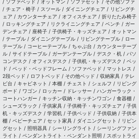
/ ソファベッド / オットマン / ソファセット / その他ソファ
/ チェア・椅子 / スツール / ダイニングチェア / リビングチ
ェア / カウンターチェア / オフィスチェア / 折りたたみ椅子
/ ロッキングチェア / リクライニングチェア / ベンチ / ガー
デンチェア / 座椅子 / 子供椅子・キッズチェア / オットマン
/ テーブル / ダイニングテーブル / リビングテーブル / ロー
テーブル / コーヒーテーブル / ちゃぶ台 / カウンターテーブ
ル / サイドテーブル / ガーデンテーブル / デスク・机 / パソ
コンデスク / オフィスデスク / 子供机・キッズデスク / ベッ
ド / ベッド・ベッドフレーム / ソファベッド / マットレス /
2段ベッド / ロフトベッド / その他ベッド / 収納家具 / テレ
ビ台 / キャビネット / 本棚 / チェスト / シェルフ / リビング
ボード / ワゴン / ロッカー / ドレッサー / ハンガーラック・
コートハンガー / キッチン収納・キッチンワゴン / 食器棚 /
シューズラック / 子供家具 / 子供椅子・キッズチェア / 子供
机・キッズデスク / 学習机 / 子供ベッド / 子供収納 / 子供本
棚 / ベビーチェア / セット家具 / ダイニングセット / リビン
グセット / 照明器具 / シーリングライト / シーリングファン
ライト / ペンダントライト・ペンダント照明 / スポットライ