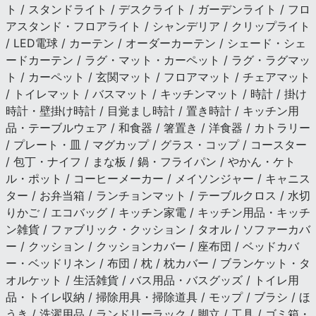
ト / スタンドライト / デスクライト / ガーデンライト / フロ
アスタンド・フロアライト / シャンデリア / クリップライト
/ LED電球 / カーテン / オーダーカーテン / シェード・シェ
ードカーテン / ラグ・マット・カーペット / ラグ・ラグマッ
ト / カーペット / 玄関マット / フロアマット / チェアマット
/ トイレマット / バスマット / キッチンマット / 時計 / 掛け
時計・壁掛け時計 / 目覚まし時計 / 置き時計 / キッチン用
品・テーブルウェア / 和食器 / 箸置き / 洋食器 / カトラリー
/ プレート・皿 / マグカップ / グラス・コップ / コースター
/ 包丁・ナイフ / まな板 / 鍋・フライパン / やかん・ケト
ル・ポット / コーヒーメーカー / メイソンジャー / キャニス
ター / お弁当箱 / ランチョンマット / テーブルクロス / 水切
りかご / エコバッグ / キッチン家電 / キッチン用品・キッチ
ン雑貨 / ファブリック・クッション / タオル / ソファーカバ
ー / クッション / クッションカバー / 座布団 / ベッドカバ
ー・ベッドリネン / 布団 / 枕 / 枕カバー / ブランケット・タ
オルケット / 生活雑貨 / バス用品・バスグッズ / トイレ用
品・トイレ収納 / 掃除用具・掃除道具 / モップ / ブラシ / ほ
うき / 洗濯用品 / ランドリーラック / 脚立 / 工具 / ゴミ箱・