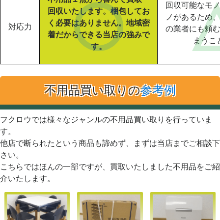
回収可能なモ
回収いたします。梱包してお
ノがあるため
く必要はありません。地域密
対応力
の業者にも頼
着だからできる当店の強みで
まうこ
す。
不用品買い取りの
参考例
フクロウでは様々なジャンルの不用品買い取りを行っていま
す。
他店で断られたという商品も諦めず、まずは当店までご相談下
さい。
こちらではほんの一部ですが、買取いたしました不用品をご紹
介いたします。