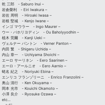
乾 三郎 - Saburo Inui –
岩倉榮利 - Eiri Iwakura –
岩佐 周明 - Hiroaki Iwasa –
岩根 堅城 - Kenjo Iwane –
インゴ マウラー - Ingo Maurer –
ウー・バホリヨディン - Ou Baholyyodhin –
植木 莞爾 - Kanji Ueki –
ヴェルナー パントン - Verner Panton –
内田 繁 - Shigeru Uchida –
内山 章一 - Uchiyama Shoichi –
エーロ サーリネン - Eero Saarinen –
エーロ・アールニオ - Eero Aarnio –
蛯名 紀之 - Noriyuki Ebina –
エンリコ フランゾリーニ - Enrico Franzolini –
奥山 清行 - Ken Okuyama –
岡本 光市 - Kouichi Okamoto –
小澤 良介 - Ryosuke Ozawa –
etc…