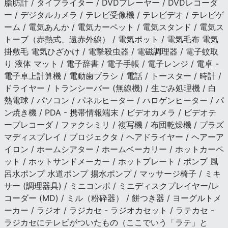
脂肪計 / タイプライター / DVDプレーヤー / DVDレコーダ
ー / デジタルカメラ / テレビ受像機 / テレビデオ / テレビゲ
ーム / 電気あんか / 電気カーペット / 電気スタンド / 電気ス
トーブ（赤熱式、遠赤外線） / 電気ポット / 電気毛布 電気
掛敷毛 電気ひざかけ / 電撃殺虫器 / 電磁調理器 / 電子蚊取
り 液体 マット / 電子辞書 / 電子手帳 / 電子レンジ / 電卓 -
電子卓上計算機 / 電動歯ブラシ / 電話 / トースター / 時計 /
ドライヤー / トランシーバー (無線機) / 生ごみ処理機 / 白
熱電球 / パソコン / パネルヒーター / ハロゲンヒーター / パ
ン焼き機 / PDA - 携帯情報端末 / ビデオカメラ / ビデオテ
ープレコーダ / ファクシミリ / 複写機 / 布団乾燥機 / プラズ
マディスプレイ / プロジェクタ / ヘアドライヤー / ヘアーア
イロン / ホームシアター / ホームベーカリー / ホットカーペ
ット / ホットサンドメーカー / ホットプレート / ポンプ 風
呂水ポンプ 水道ポンプ 揚水ポンプ / マッサージ椅子 / ミキ
サー (調理器具) / ミニコンポ / ミニディスクプレイヤー/レ
コーダー (MD) / ミル（粉砕器） / 餅つき器 / ヨーグルトメ
ーカー / ラジオ / ラジカセ - ラジオカセット / ラテカセ -
ラジカセにテレビがついたもの（ここでいう「ラテ」と