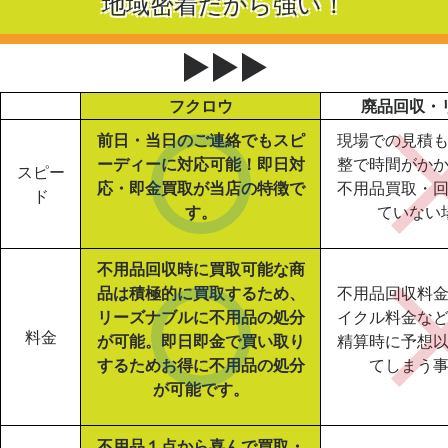
地域密着だから強い！
▶▶▶
フクロウ
廃品回収・
前日・当日のご連絡でもスピ
現場での見積
ーディーに対応可能！即日対
整で時間がか
スピー
応・即金買取が当店の特徴で
不用品買取・
ド
す。
ていない
不用品回収時に買取可能な商
品は積極的に買取するため、
不用品回収料
リーズナブルに不用品の処分
イクル料金な
料金
が可能。即日即金で買い取り
精算時に予想
するためお得に不用品の処分
てしまう
が可能です。
不用品１点から喜んで買取・