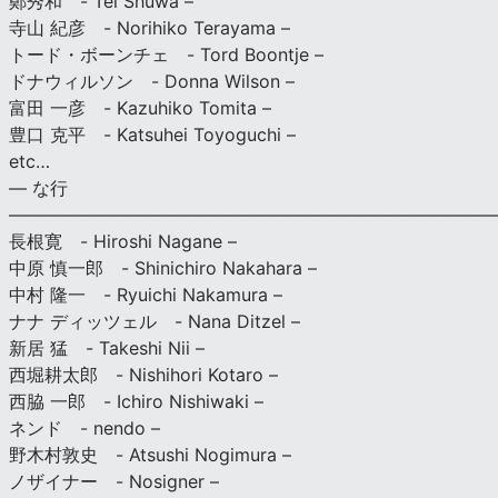
鄭秀和 - Tei Shuwa –
寺山 紀彦 - Norihiko Terayama –
トード・ボーンチェ - Tord Boontje –
ドナウィルソン - Donna Wilson –
富田 一彦 - Kazuhiko Tomita –
豊口 克平 - Katsuhei Toyoguchi –
etc…
— な行
———————————————————————————
長根寛 - Hiroshi Nagane –
中原 慎一郎 - Shinichiro Nakahara –
中村 隆一 - Ryuichi Nakamura –
ナナ ディッツェル - Nana Ditzel –
新居 猛 - Takeshi Nii –
西堀耕太郎 - Nishihori Kotaro –
西脇 一郎 - Ichiro Nishiwaki –
ネンド - nendo –
野木村敦史 - Atsushi Nogimura –
ノザイナー - Nosigner –