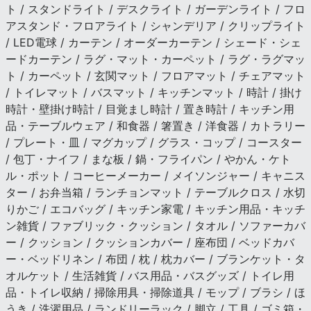
ト / スタンドライト / デスクライト / ガーデンライト / フロ
アスタンド・フロアライト / シャンデリア / クリップライト
/ LED電球 / カーテン / オーダーカーテン / シェード・シェ
ードカーテン / ラグ・マット・カーペット / ラグ・ラグマッ
ト / カーペット / 玄関マット / フロアマット / チェアマット
/ トイレマット / バスマット / キッチンマット / 時計 / 掛け
時計・壁掛け時計 / 目覚まし時計 / 置き時計 / キッチン用
品・テーブルウェア / 和食器 / 箸置き / 洋食器 / カトラリー
/ プレート・皿 / マグカップ / グラス・コップ / コースター
/ 包丁・ナイフ / まな板 / 鍋・フライパン / やかん・ケト
ル・ポット / コーヒーメーカー / メイソンジャー / キャニス
ター / お弁当箱 / ランチョンマット / テーブルクロス / 水切
りかご / エコバッグ / キッチン家電 / キッチン用品・キッチ
ン雑貨 / ファブリック・クッション / タオル / ソファーカバ
ー / クッション / クッションカバー / 座布団 / ベッドカバ
ー・ベッドリネン / 布団 / 枕 / 枕カバー / ブランケット・タ
オルケット / 生活雑貨 / バス用品・バスグッズ / トイレ用
品・トイレ収納 / 掃除用具・掃除道具 / モップ / ブラシ / ほ
うき / 洗濯用品 / ランドリーラック / 脚立 / 工具 / ゴミ箱・