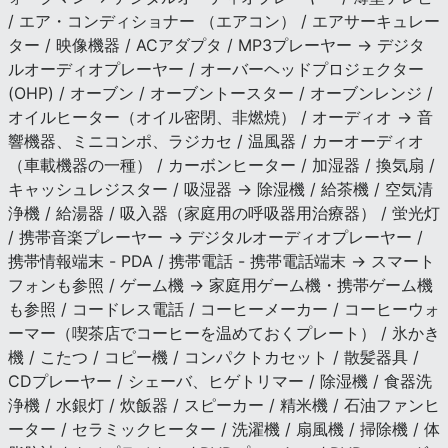
/ エア・コンディショナー （エアコン） / エアサーキュレー
ター / 映像機器 / ACアダプタ / MP3プレーヤー → デジタ
ルオーディオプレーヤー / オーバーヘッドプロジェクター
(OHP) / オーブン / オーブントースター / オーブンレンジ /
オイルヒーター（オイル密閉、非燃焼） / オーディオ → 音
響機器、ミニコンポ、ラジカセ / 温風器 / カーオーディオ
（車載機器の一種） / カーボンヒーター / 加湿器 / 換気扇 /
キャッシュレジスター / 吸湿器 → 除湿機 / 給茶機 / 空気清
浄機 / 給湯器 / 吸入器（家庭用の呼吸器用治療器） / 蛍光灯
/ 携帯音楽プレーヤー → デジタルオーディオプレーヤー /
携帯情報端末 - PDA / 携帯電話 - 携帯電話端末 → スマート
フォンも参照 / ゲーム機 → 家庭用ゲーム機・携帯ゲーム機
も参照 / コードレス電話 / コーヒーメーカー / コーヒーウォ
ーマー（喫茶店でコーヒーを温めておくプレート） / 氷かき
機 / こたつ / コピー機 / コンパクトカセット / 散髪器具 /
CDプレーヤー / シェーバ、ヒゲトリマー / 除湿機 / 食器洗
浄機 / 水銀灯 / 炊飯器 / スピーカー / 精米機 / 石油ファンヒ
ーター / セラミックヒーター / 洗濯機 / 扇風機 / 掃除機 / 体