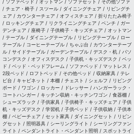
/ ソファベッド / オットマン / ソファセット / その他ソファ
/ チェア・椅子 / スツール / ダイニングチェア / リビングチ
ェア / カウンターチェア / オフィスチェア / 折りたたみ椅子
/ ロッキングチェア / リクライニングチェア / ベンチ / ガー
デンチェア / 座椅子 / 子供椅子・キッズチェア / オットマン
/ テーブル / ダイニングテーブル / リビングテーブル / ロー
テーブル / コーヒーテーブル / ちゃぶ台 / カウンターテーブ
ル / サイドテーブル / ガーデンテーブル / デスク・机 / パソ
コンデスク / オフィスデスク / 子供机・キッズデスク / ベッ
ド / ベッド・ベッドフレーム / ソファベッド / マットレス /
2段ベッド / ロフトベッド / その他ベッド / 収納家具 / テレ
ビ台 / キャビネット / 本棚 / チェスト / シェルフ / リビング
ボード / ワゴン / ロッカー / ドレッサー / ハンガーラック・
コートハンガー / キッチン収納・キッチンワゴン / 食器棚 /
シューズラック / 子供家具 / 子供椅子・キッズチェア / 子供
机・キッズデスク / 学習机 / 子供ベッド / 子供収納 / 子供本
棚 / ベビーチェア / セット家具 / ダイニングセット / リビン
グセット / 照明器具 / シーリングライト / シーリングファン
ライト / ペンダントライト・ペンダント照明 / スポットライ