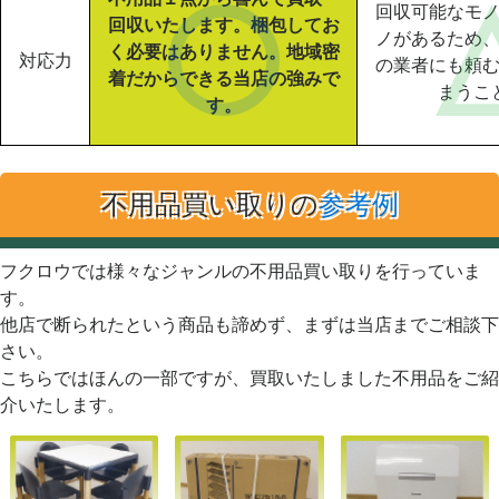
回収可能なモ
回収いたします。梱包してお
ノがあるため
く必要はありません。地域密
対応力
の業者にも頼
着だからできる当店の強みで
まうこ
す。
不用品買い取りの
参考例
フクロウでは様々なジャンルの不用品買い取りを行っていま
す。
他店で断られたという商品も諦めず、まずは当店までご相談下
さい。
こちらではほんの一部ですが、買取いたしました不用品をご紹
介いたします。