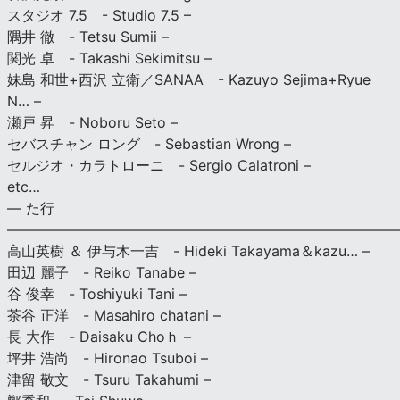
スタジオ 7.5 - Studio 7.5 –
隅井 徹 - Tetsu Sumii –
関光 卓 - Takashi Sekimitsu –
妹島 和世+西沢 立衛／SANAA - Kazuyo Sejima+Ryue
N… –
瀬戸 昇 - Noboru Seto –
セバスチャン ロング - Sebastian Wrong –
セルジオ・カラトローニ - Sergio Calatroni –
etc…
— た行
———————————————————————————
高山英樹 ＆ 伊与木一吉 - Hideki Takayama＆kazu… –
田辺 麗子 - Reiko Tanabe –
谷 俊幸 - Toshiyuki Tani –
茶谷 正洋 - Masahiro chatani –
長 大作 - Daisaku Choｈ –
坪井 浩尚 - Hironao Tsuboi –
津留 敬文 - Tsuru Takahumi –