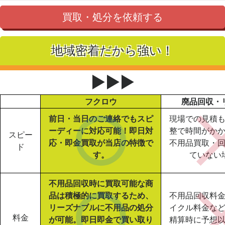
買取・処分を依頼する
地域密着だから強い！
▶▶▶
フクロウ
廃品回収・
前日・当日のご連絡でもスピ
現場での見積
ーディーに対応可能！即日対
整で時間がか
スピー
応・即金買取が当店の特徴で
不用品買取・
ド
す。
ていない
不用品回収時に買取可能な商
品は積極的に買取するため、
不用品回収料
リーズナブルに不用品の処分
イクル料金な
料金
が可能。即日即金で買い取り
精算時に予想