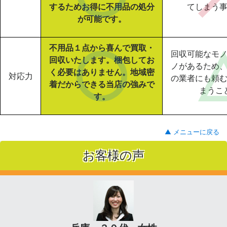
するためお得に不用品の処分
てしまう
が可能です。
不用品１点から喜んで買取・
回収可能なモ
回収いたします。梱包してお
ノがあるため
く必要はありません。地域密
対応力
の業者にも頼
着だからできる当店の強みで
まうこ
す。
▲ メニューに戻る
お客様の声