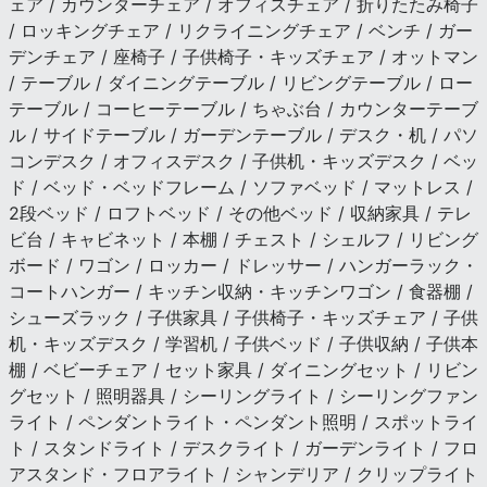
ェア / カウンターチェア / オフィスチェア / 折りたたみ椅子
/ ロッキングチェア / リクライニングチェア / ベンチ / ガー
デンチェア / 座椅子 / 子供椅子・キッズチェア / オットマン
/ テーブル / ダイニングテーブル / リビングテーブル / ロー
テーブル / コーヒーテーブル / ちゃぶ台 / カウンターテーブ
ル / サイドテーブル / ガーデンテーブル / デスク・机 / パソ
コンデスク / オフィスデスク / 子供机・キッズデスク / ベッ
ド / ベッド・ベッドフレーム / ソファベッド / マットレス /
2段ベッド / ロフトベッド / その他ベッド / 収納家具 / テレ
ビ台 / キャビネット / 本棚 / チェスト / シェルフ / リビング
ボード / ワゴン / ロッカー / ドレッサー / ハンガーラック・
コートハンガー / キッチン収納・キッチンワゴン / 食器棚 /
シューズラック / 子供家具 / 子供椅子・キッズチェア / 子供
机・キッズデスク / 学習机 / 子供ベッド / 子供収納 / 子供本
棚 / ベビーチェア / セット家具 / ダイニングセット / リビン
グセット / 照明器具 / シーリングライト / シーリングファン
ライト / ペンダントライト・ペンダント照明 / スポットライ
ト / スタンドライト / デスクライト / ガーデンライト / フロ
アスタンド・フロアライト / シャンデリア / クリップライト