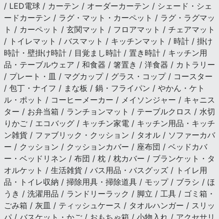
/ LED電球 / カーテン / オーダーカーテン / シェード・シェ
ードカーテン / ラグ・マット・カーペット / ラグ・ラグマッ
ト / カーペット / 玄関マット / フロアマット / チェアマット
/ トイレマット / バスマット / キッチンマット / 時計 / 掛け
時計・壁掛け時計 / 目覚まし時計 / 置き時計 / キッチン用
品・テーブルウェア / 和食器 / 箸置き / 洋食器 / カトラリー
/ プレート・皿 / マグカップ / グラス・コップ / コースター
/ 包丁・ナイフ / まな板 / 鍋・フライパン / やかん・ケト
ル・ポット / コーヒーメーカー / メイソンジャー / キャニス
ター / お弁当箱 / ランチョンマット / テーブルクロス / 水切
りかご / エコバッグ / キッチン家電 / キッチン用品・キッチ
ン雑貨 / ファブリック・クッション / タオル / ソファーカバ
ー / クッション / クッションカバー / 座布団 / ベッドカバ
ー・ベッドリネン / 布団 / 枕 / 枕カバー / ブランケット・タ
オルケット / 生活雑貨 / バス用品・バスグッズ / トイレ用
品・トイレ収納 / 掃除用具・掃除道具 / モップ / ブラシ / ほ
うき / 洗濯用品 / ランドリーラック / 脚立 / 工具 / ゴミ箱・
ごみ箱 / 灰皿 / ティッシュケース / タオルハンガー / スリッ
パ / バスケット・かご / おもちゃ箱 / 小物入れ / アクセサリ