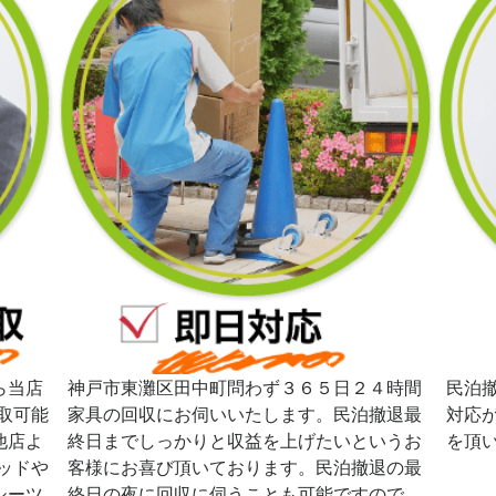
ら当店
神戸市東灘区田中町問わず３６５日２４時間
民泊
取可能
家具の回収にお伺いいたします。民泊撤退最
対応
他店よ
終日までしっかりと収益を上げたいというお
を頂
ッドや
客様にお喜び頂いております。民泊撤退の最
シーツ
終日の夜に回収に伺うことも可能ですので、