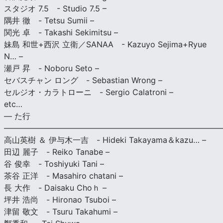
スタジオ 7.5 - Studio 7.5 –
隅井 徹 - Tetsu Sumii –
関光 卓 - Takashi Sekimitsu –
妹島 和世+西沢 立衛／SANAA - Kazuyo Sejima+Ryue
N… –
瀬戸 昇 - Noboru Seto –
セバスチャン ロング - Sebastian Wrong –
セルジオ・カラトローニ - Sergio Calatroni –
etc…
— た行
———————————————————————————
高山英樹 ＆ 伊与木一吉 - Hideki Takayama＆kazu… –
田辺 麗子 - Reiko Tanabe –
谷 俊幸 - Toshiyuki Tani –
茶谷 正洋 - Masahiro chatani –
長 大作 - Daisaku Choｈ –
坪井 浩尚 - Hironao Tsuboi –
津留 敬文 - Tsuru Takahumi –