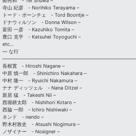
鄭秀和 - Tei Shuwa –
寺山 紀彦 - Norihiko Terayama –
トード・ボーンチェ - Tord Boontje –
ドナウィルソン - Donna Wilson –
富田 一彦 - Kazuhiko Tomita –
豊口 克平 - Katsuhei Toyoguchi –
etc…
— な行
———————————————————————————
長根寛 - Hiroshi Nagane –
中原 慎一郎 - Shinichiro Nakahara –
中村 隆一 - Ryuichi Nakamura –
ナナ ディッツェル - Nana Ditzel –
新居 猛 - Takeshi Nii –
西堀耕太郎 - Nishihori Kotaro –
西脇 一郎 - Ichiro Nishiwaki –
ネンド - nendo –
野木村敦史 - Atsushi Nogimura –
ノザイナー - Nosigner –