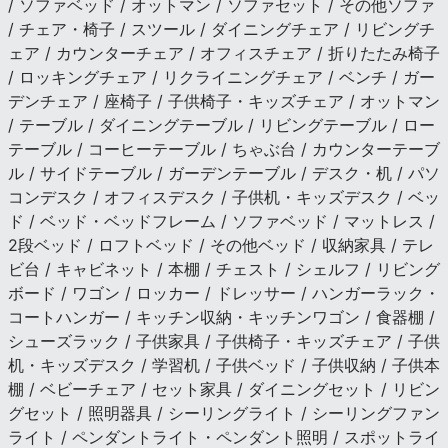
/ ソファベッド / オットマン / ソファセット / その他ソファ
/ チェア・椅子 / スツール / ダイニングチェア / リビングチ
ェア / カウンターチェア / オフィスチェア / 折りたたみ椅子
/ ロッキングチェア / リクライニングチェア / ベンチ / ガー
デンチェア / 座椅子 / 子供椅子・キッズチェア / オットマン
/ テーブル / ダイニングテーブル / リビングテーブル / ロー
テーブル / コーヒーテーブル / ちゃぶ台 / カウンターテーブ
ル / サイドテーブル / ガーデンテーブル / デスク・机 / パソ
コンデスク / オフィスデスク / 子供机・キッズデスク / ベッ
ド / ベッド・ベッドフレーム / ソファベッド / マットレス /
2段ベッド / ロフトベッド / その他ベッド / 収納家具 / テレ
ビ台 / キャビネット / 本棚 / チェスト / シェルフ / リビング
ボード / ワゴン / ロッカー / ドレッサー / ハンガーラック・
コートハンガー / キッチン収納・キッチンワゴン / 食器棚 /
シューズラック / 子供家具 / 子供椅子・キッズチェア / 子供
机・キッズデスク / 学習机 / 子供ベッド / 子供収納 / 子供本
棚 / ベビーチェア / セット家具 / ダイニングセット / リビン
グセット / 照明器具 / シーリングライト / シーリングファン
ライト / ペンダントライト・ペンダント照明 / スポットライ