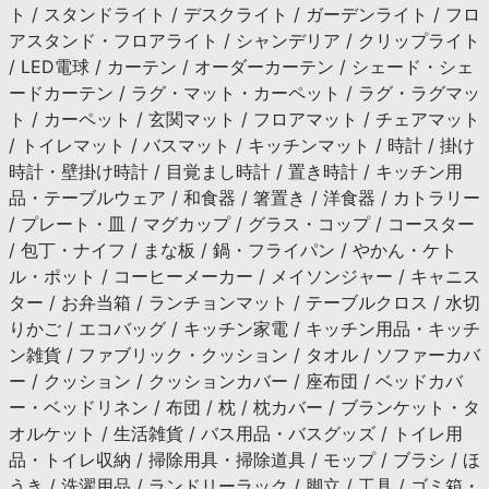
ト / スタンドライト / デスクライト / ガーデンライト / フロ
アスタンド・フロアライト / シャンデリア / クリップライト
/ LED電球 / カーテン / オーダーカーテン / シェード・シェ
ードカーテン / ラグ・マット・カーペット / ラグ・ラグマッ
ト / カーペット / 玄関マット / フロアマット / チェアマット
/ トイレマット / バスマット / キッチンマット / 時計 / 掛け
時計・壁掛け時計 / 目覚まし時計 / 置き時計 / キッチン用
品・テーブルウェア / 和食器 / 箸置き / 洋食器 / カトラリー
/ プレート・皿 / マグカップ / グラス・コップ / コースター
/ 包丁・ナイフ / まな板 / 鍋・フライパン / やかん・ケト
ル・ポット / コーヒーメーカー / メイソンジャー / キャニス
ター / お弁当箱 / ランチョンマット / テーブルクロス / 水切
りかご / エコバッグ / キッチン家電 / キッチン用品・キッチ
ン雑貨 / ファブリック・クッション / タオル / ソファーカバ
ー / クッション / クッションカバー / 座布団 / ベッドカバ
ー・ベッドリネン / 布団 / 枕 / 枕カバー / ブランケット・タ
オルケット / 生活雑貨 / バス用品・バスグッズ / トイレ用
品・トイレ収納 / 掃除用具・掃除道具 / モップ / ブラシ / ほ
うき / 洗濯用品 / ランドリーラック / 脚立 / 工具 / ゴミ箱・