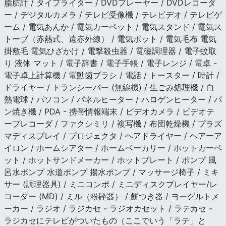
脂肪計 / タイプライター / DVDプレーヤー / DVDレコーダ
ー / デジタルカメラ / テレビ受像機 / テレビデオ / テレビゲ
ーム / 電気あんか / 電気カーペット / 電気スタンド / 電気ス
トーブ（赤熱式、遠赤外線） / 電気ポット / 電気毛布 電気
掛敷毛 電気ひざかけ / 電撃殺虫器 / 電磁調理器 / 電子蚊取
り 液体 マット / 電子辞書 / 電子手帳 / 電子レンジ / 電卓 -
電子卓上計算機 / 電動歯ブラシ / 電話 / トースター / 時計 /
ドライヤー / トランシーバー (無線機) / 生ごみ処理機 / 白
熱電球 / パソコン / パネルヒーター / ハロゲンヒーター / パ
ン焼き機 / PDA - 携帯情報端末 / ビデオカメラ / ビデオテ
ープレコーダ / ファクシミリ / 複写機 / 布団乾燥機 / プラズ
マディスプレイ / プロジェクタ / ヘアドライヤー / ヘアーア
イロン / ホームシアター / ホームベーカリー / ホットカーペ
ット / ホットサンドメーカー / ホットプレート / ポンプ 風
呂水ポンプ 水道ポンプ 揚水ポンプ / マッサージ椅子 / ミキ
サー (調理器具) / ミニコンポ / ミニディスクプレイヤー/レ
コーダー (MD) / ミル（粉砕器） / 餅つき器 / ヨーグルトメ
ーカー / ラジオ / ラジカセ - ラジオカセット / ラテカセ -
ラジカセにテレビがついたもの（ここでいう「ラテ」と