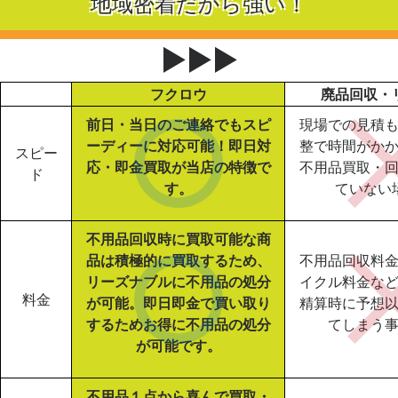
地域密着だから強い！
▶▶▶
フクロウ
廃品回収・
前日・当日のご連絡でもスピ
現場での見積
ーディーに対応可能！即日対
整で時間がか
スピー
応・即金買取が当店の特徴で
不用品買取・
ド
す。
ていない
不用品回収時に買取可能な商
品は積極的に買取するため、
不用品回収料
リーズナブルに不用品の処分
イクル料金な
料金
が可能。即日即金で買い取り
精算時に予想
するためお得に不用品の処分
てしまう
が可能です。
不用品１点から喜んで買取・