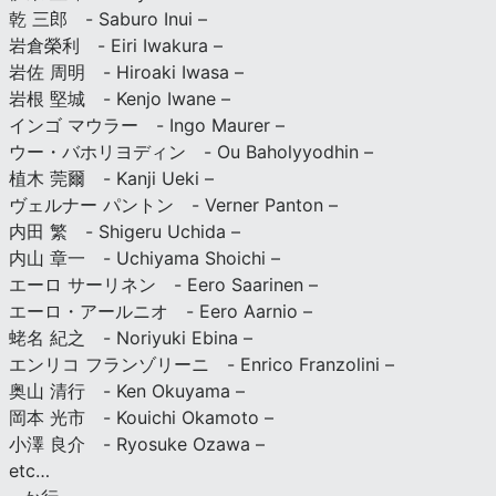
乾 三郎 - Saburo Inui –
岩倉榮利 - Eiri Iwakura –
岩佐 周明 - Hiroaki Iwasa –
岩根 堅城 - Kenjo Iwane –
インゴ マウラー - Ingo Maurer –
ウー・バホリヨディン - Ou Baholyyodhin –
植木 莞爾 - Kanji Ueki –
ヴェルナー パントン - Verner Panton –
内田 繁 - Shigeru Uchida –
内山 章一 - Uchiyama Shoichi –
エーロ サーリネン - Eero Saarinen –
エーロ・アールニオ - Eero Aarnio –
蛯名 紀之 - Noriyuki Ebina –
エンリコ フランゾリーニ - Enrico Franzolini –
奥山 清行 - Ken Okuyama –
岡本 光市 - Kouichi Okamoto –
小澤 良介 - Ryosuke Ozawa –
etc…