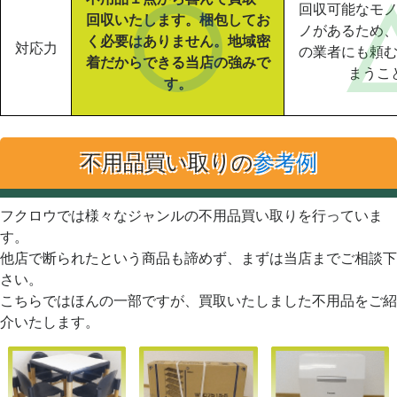
回収可能なモ
回収いたします。梱包してお
ノがあるため
く必要はありません。地域密
対応力
の業者にも頼
着だからできる当店の強みで
まうこ
す。
不用品買い取りの
参考例
フクロウでは様々なジャンルの不用品買い取りを行っていま
す。
他店で断られたという商品も諦めず、まずは当店までご相談下
さい。
こちらではほんの一部ですが、買取いたしました不用品をご紹
介いたします。