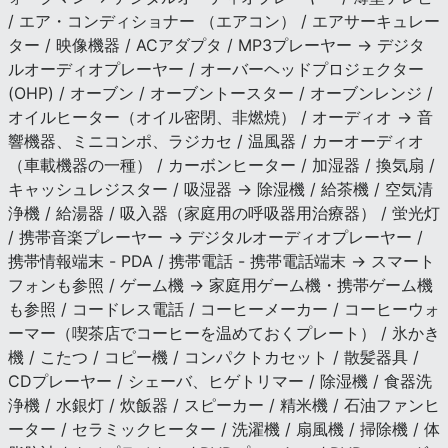
/ エア・コンディショナー （エアコン） / エアサーキュレー
ター / 映像機器 / ACアダプタ / MP3プレーヤー → デジタ
ルオーディオプレーヤー / オーバーヘッドプロジェクター
(OHP) / オーブン / オーブントースター / オーブンレンジ /
オイルヒーター（オイル密閉、非燃焼） / オーディオ → 音
響機器、ミニコンポ、ラジカセ / 温風器 / カーオーディオ
（車載機器の一種） / カーボンヒーター / 加湿器 / 換気扇 /
キャッシュレジスター / 吸湿器 → 除湿機 / 給茶機 / 空気清
浄機 / 給湯器 / 吸入器（家庭用の呼吸器用治療器） / 蛍光灯
/ 携帯音楽プレーヤー → デジタルオーディオプレーヤー /
携帯情報端末 - PDA / 携帯電話 - 携帯電話端末 → スマート
フォンも参照 / ゲーム機 → 家庭用ゲーム機・携帯ゲーム機
も参照 / コードレス電話 / コーヒーメーカー / コーヒーウォ
ーマー（喫茶店でコーヒーを温めておくプレート） / 氷かき
機 / こたつ / コピー機 / コンパクトカセット / 散髪器具 /
CDプレーヤー / シェーバ、ヒゲトリマー / 除湿機 / 食器洗
浄機 / 水銀灯 / 炊飯器 / スピーカー / 精米機 / 石油ファンヒ
ーター / セラミックヒーター / 洗濯機 / 扇風機 / 掃除機 / 体