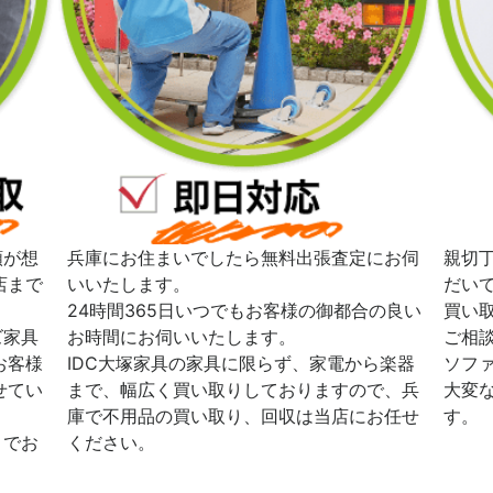
額が想
兵庫にお住まいでしたら無料出張査定にお伺
親切
店まで
いいたします。
だい
24時間365日いつでもお客様の御都合の良い
買い
ズ家具
お時間にお伺いいたします。
ご相
お客様
IDC大塚家具の家具に限らず、家電から楽器
ソフ
せてい
まで、幅広く買い取りしておりますので、兵
大変
庫で不用品の買い取り、回収は当店にお任せ
す。
までお
ください。