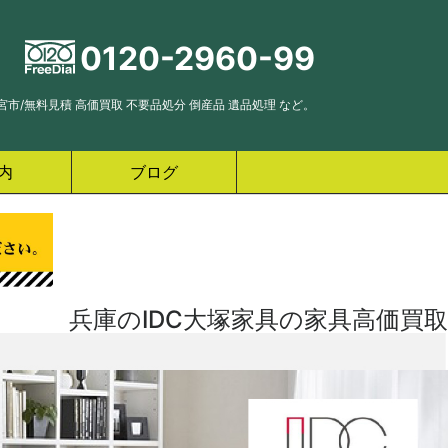
0120-2960-99
市/無料見積 高価買取 不要品処分 倒産品 遺品処理 など。
内
ブログ
兵庫のIDC大塚家具の家具高価買取