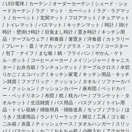
/ LED電球 / カーテン / オーダーカーテン / シェード・シェ
ードカーテン / ラグ・マット・カーペット / ラグ・ラグマッ
ト / カーペット / 玄関マット / フロアマット / チェアマット
/ トイレマット / バスマット / キッチンマット / 時計 / 掛け
時計・壁掛け時計 / 目覚まし時計 / 置き時計 / キッチン用
品・テーブルウェア / 和食器 / 箸置き / 洋食器 / カトラリー
/ プレート・皿 / マグカップ / グラス・コップ / コースター
/ 包丁・ナイフ / まな板 / 鍋・フライパン / やかん・ケト
ル・ポット / コーヒーメーカー / メイソンジャー / キャニス
ター / お弁当箱 / ランチョンマット / テーブルクロス / 水切
りかご / エコバッグ / キッチン家電 / キッチン用品・キッチ
ン雑貨 / ファブリック・クッション / タオル / ソファーカバ
ー / クッション / クッションカバー / 座布団 / ベッドカバ
ー・ベッドリネン / 布団 / 枕 / 枕カバー / ブランケット・タ
オルケット / 生活雑貨 / バス用品・バスグッズ / トイレ用
品・トイレ収納 / 掃除用具・掃除道具 / モップ / ブラシ / ほ
うき / 洗濯用品 / ランドリーラック / 脚立 / 工具 / ゴミ箱・
ごみ箱 / 灰皿 / ティッシュケース / タオルハンガー / スリッ
パ / バスケット・かご / おもちゃ箱 / 小物入れ / アクセサリ