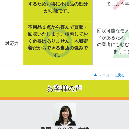
するためお得に不用品の処分
てしまう
が可能です。
不用品１点から喜んで買取・
回収可能なモ
回収いたします。梱包してお
ノがあるため
く必要はありません。地域密
対応力
の業者にも頼
着だからできる当店の強みで
まうこ
す。
▲ メニューに戻る
お客様の声