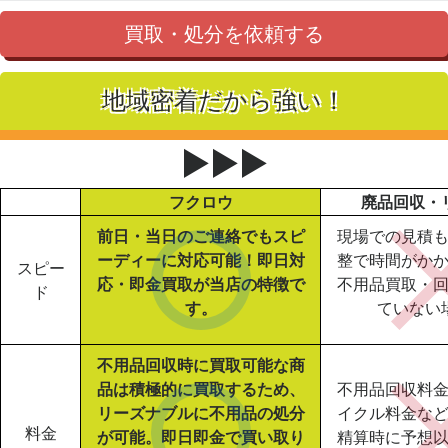
買取・処分を依頼する
地域密着だから強い！
▶▶▶
フクロウ
廃品回収・
前日・当日のご連絡でもスピ
現場での見積
ーディーに対応可能！即日対
整で時間がか
スピー
応・即金買取が当店の特徴で
不用品買取・
ド
す。
ていない
不用品回収時に買取可能な商
品は積極的に買取するため、
不用品回収料
リーズナブルに不用品の処分
イクル料金な
料金
が可能。即日即金で買い取り
精算時に予想