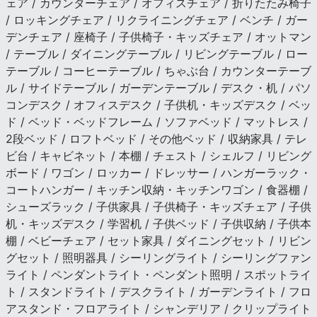
ェア / カウンターチェア / オフィスチェア / 折りたたみ椅子
/ ロッキングチェア / リクライニングチェア / ベンチ / ガー
デンチェア / 座椅子 / 子供椅子・キッズチェア / オットマン
/ テーブル / ダイニングテーブル / リビングテーブル / ロー
テーブル / コーヒーテーブル / ちゃぶ台 / カウンターテーブ
ル / サイドテーブル / ガーデンテーブル / デスク・机 / パソ
コンデスク / オフィスデスク / 子供机・キッズデスク / ベッ
ド / ベッド・ベッドフレーム / ソファベッド / マットレス /
2段ベッド / ロフトベッド / その他ベッド / 収納家具 / テレ
ビ台 / キャビネット / 本棚 / チェスト / シェルフ / リビング
ボード / ワゴン / ロッカー / ドレッサー / ハンガーラック・
コートハンガー / キッチン収納・キッチンワゴン / 食器棚 /
シューズラック / 子供家具 / 子供椅子・キッズチェア / 子供
机・キッズデスク / 学習机 / 子供ベッド / 子供収納 / 子供本
棚 / ベビーチェア / セット家具 / ダイニングセット / リビン
グセット / 照明器具 / シーリングライト / シーリングファン
ライト / ペンダントライト・ペンダント照明 / スポットライ
ト / スタンドライト / デスクライト / ガーデンライト / フロ
アスタンド・フロアライト / シャンデリア / クリップライト