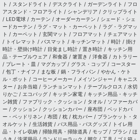
ト / スタンドライト / デスクライト / ガーデンライト / フロ
アスタンド・フロアライト / シャンデリア / クリップライト
/ LED電球 / カーテン / オーダーカーテン / シェード・シェ
ードカーテン / ラグ・マット・カーペット / ラグ・ラグマッ
ト / カーペット / 玄関マット / フロアマット / チェアマット
/ トイレマット / バスマット / キッチンマット / 時計 / 掛け
時計・壁掛け時計 / 目覚まし時計 / 置き時計 / キッチン用
品・テーブルウェア / 和食器 / 箸置き / 洋食器 / カトラリー
/ プレート・皿 / マグカップ / グラス・コップ / コースター
/ 包丁・ナイフ / まな板 / 鍋・フライパン / やかん・ケト
ル・ポット / コーヒーメーカー / メイソンジャー / キャニス
ター / お弁当箱 / ランチョンマット / テーブルクロス / 水切
りかご / エコバッグ / キッチン家電 / キッチン用品・キッチ
ン雑貨 / ファブリック・クッション / タオル / ソファーカバ
ー / クッション / クッションカバー / 座布団 / ベッドカバ
ー・ベッドリネン / 布団 / 枕 / 枕カバー / ブランケット・タ
オルケット / 生活雑貨 / バス用品・バスグッズ / トイレ用
品・トイレ収納 / 掃除用具・掃除道具 / モップ / ブラシ / ほ
うき / 洗濯用品 / ランドリーラック / 脚立 / 工具 / ゴミ箱・