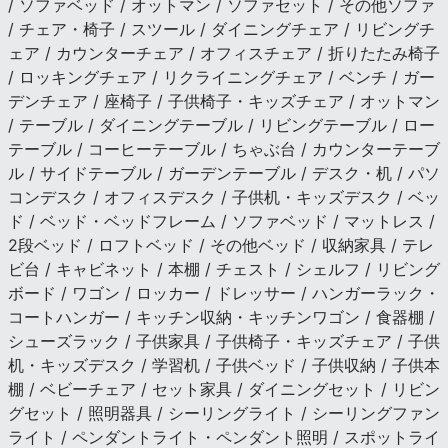
/ ソファベッド / オットマン / ソファセット / その他ソファ
/ チェア・椅子 / スツール / ダイニングチェア / リビングチ
ェア / カウンターチェア / オフィスチェア / 折りたたみ椅子
/ ロッキングチェア / リクライニングチェア / ベンチ / ガー
デンチェア / 座椅子 / 子供椅子・キッズチェア / オットマン
/ テーブル / ダイニングテーブル / リビングテーブル / ロー
テーブル / コーヒーテーブル / ちゃぶ台 / カウンターテーブ
ル / サイドテーブル / ガーデンテーブル / デスク・机 / パソ
コンデスク / オフィスデスク / 子供机・キッズデスク / ベッ
ド / ベッド・ベッドフレーム / ソファベッド / マットレス /
2段ベッド / ロフトベッド / その他ベッド / 収納家具 / テレ
ビ台 / キャビネット / 本棚 / チェスト / シェルフ / リビング
ボード / ワゴン / ロッカー / ドレッサー / ハンガーラック・
コートハンガー / キッチン収納・キッチンワゴン / 食器棚 /
シューズラック / 子供家具 / 子供椅子・キッズチェア / 子供
机・キッズデスク / 学習机 / 子供ベッド / 子供収納 / 子供本
棚 / ベビーチェア / セット家具 / ダイニングセット / リビン
グセット / 照明器具 / シーリングライト / シーリングファン
ライト / ペンダントライト・ペンダント照明 / スポットライ