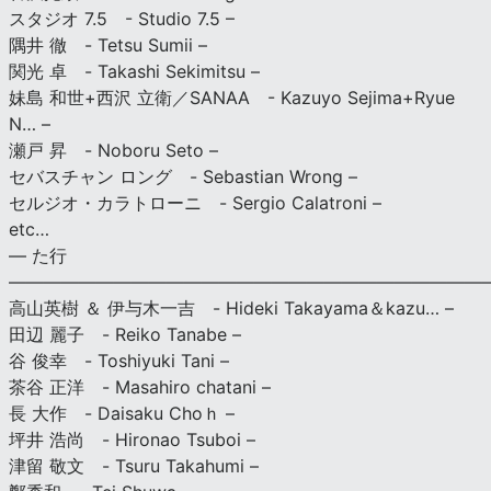
スタジオ 7.5 - Studio 7.5 –
隅井 徹 - Tetsu Sumii –
関光 卓 - Takashi Sekimitsu –
妹島 和世+西沢 立衛／SANAA - Kazuyo Sejima+Ryue
N… –
瀬戸 昇 - Noboru Seto –
セバスチャン ロング - Sebastian Wrong –
セルジオ・カラトローニ - Sergio Calatroni –
etc…
— た行
———————————————————————————
高山英樹 ＆ 伊与木一吉 - Hideki Takayama＆kazu… –
田辺 麗子 - Reiko Tanabe –
谷 俊幸 - Toshiyuki Tani –
茶谷 正洋 - Masahiro chatani –
長 大作 - Daisaku Choｈ –
坪井 浩尚 - Hironao Tsuboi –
津留 敬文 - Tsuru Takahumi –