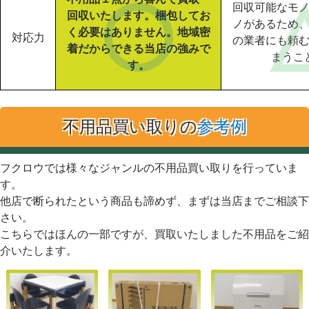
回収可能なモ
回収いたします。梱包してお
ノがあるため
く必要はありません。地域密
対応力
の業者にも頼
着だからできる当店の強みで
まうこ
す。
不用品買い取りの
参考例
フクロウでは様々なジャンルの不用品買い取りを行っていま
す。
他店で断られたという商品も諦めず、まずは当店までご相談下
さい。
こちらではほんの一部ですが、買取いたしました不用品をご紹
介いたします。