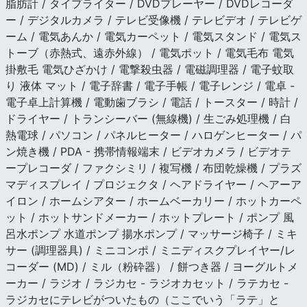
脂肪計 / タイプライター / DVDプレーヤー / DVDレコーダ
ー / デジタルカメラ / テレビ受像機 / テレビデオ / テレビゲ
ーム / 電気あんか / 電気カーペット / 電気スタンド / 電気ス
トーブ（赤熱式、遠赤外線） / 電気ポット / 電気毛布 電気
掛敷毛 電気ひざかけ / 電撃殺虫器 / 電磁調理器 / 電子蚊取
り 液体 マット / 電子辞書 / 電子手帳 / 電子レンジ / 電卓 -
電子卓上計算機 / 電動歯ブラシ / 電話 / トースター / 時計 /
ドライヤー / トランシーバー (無線機) / 生ごみ処理機 / 白
熱電球 / パソコン / パネルヒーター / ハロゲンヒーター / パ
ン焼き機 / PDA - 携帯情報端末 / ビデオカメラ / ビデオテ
ープレコーダ / ファクシミリ / 複写機 / 布団乾燥機 / プラズ
マディスプレイ / プロジェクタ / ヘアドライヤー / ヘアーア
イロン / ホームシアター / ホームベーカリー / ホットカーペ
ット / ホットサンドメーカー / ホットプレート / ポンプ 風
呂水ポンプ 水道ポンプ 揚水ポンプ / マッサージ椅子 / ミキ
サー (調理器具) / ミニコンポ / ミニディスクプレイヤー/レ
コーダー (MD) / ミル（粉砕器） / 餅つき器 / ヨーグルトメ
ーカー / ラジオ / ラジカセ - ラジオカセット / ラテカセ -
ラジカセにテレビがついたもの（ここでいう「ラテ」と