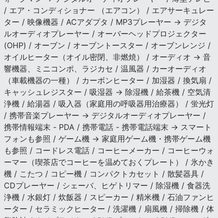
/ エア・コンディショナー （エアコン） / エアサーキュレー
ター / 映像機器 / ACアダプタ / MP3プレーヤー → デジタ
ルオーディオプレーヤー / オーバーヘッドプロジェクター
(OHP) / オーブン / オーブントースター / オーブンレンジ /
オイルヒーター（オイル密閉、非燃焼） / オーディオ → 音
響機器、ミニコンポ、ラジカセ / 温風器 / カーオーディオ
（車載機器の一種） / カーボンヒーター / 加湿器 / 換気扇 /
キャッシュレジスター / 吸湿器 → 除湿機 / 給茶機 / 空気清
浄機 / 給湯器 / 吸入器（家庭用の呼吸器用治療器） / 蛍光灯
/ 携帯音楽プレーヤー → デジタルオーディオプレーヤー /
携帯情報端末 - PDA / 携帯電話 - 携帯電話端末 → スマート
フォンも参照 / ゲーム機 → 家庭用ゲーム機・携帯ゲーム機
も参照 / コードレス電話 / コーヒーメーカー / コーヒーウォ
ーマー（喫茶店でコーヒーを温めておくプレート） / 氷かき
機 / こたつ / コピー機 / コンパクトカセット / 散髪器具 /
CDプレーヤー / シェーバ、ヒゲトリマー / 除湿機 / 食器洗
浄機 / 水銀灯 / 炊飯器 / スピーカー / 精米機 / 石油ファンヒ
ーター / セラミックヒーター / 洗濯機 / 扇風機 / 掃除機 / 体