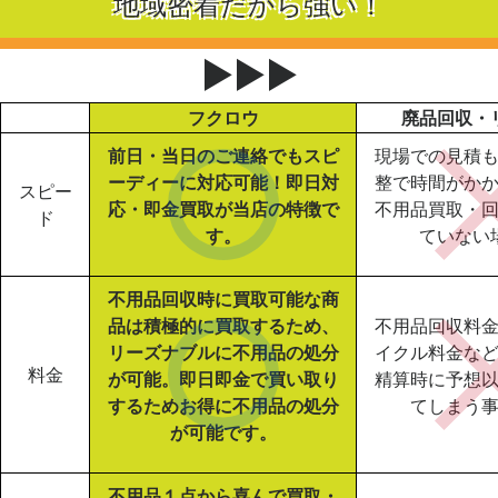
地域密着だから強い！
▶▶▶
フクロウ
廃品回収・
前日・当日のご連絡でもスピ
現場での見積
ーディーに対応可能！即日対
整で時間がか
スピー
応・即金買取が当店の特徴で
不用品買取・
ド
す。
ていない
不用品回収時に買取可能な商
品は積極的に買取するため、
不用品回収料
リーズナブルに不用品の処分
イクル料金な
料金
が可能。即日即金で買い取り
精算時に予想
するためお得に不用品の処分
てしまう
が可能です。
不用品１点から喜んで買取・