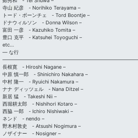
鄭秀和 - Tei Shuwa –
寺山 紀彦 - Norihiko Terayama –
トード・ボーンチェ - Tord Boontje –
ドナウィルソン - Donna Wilson –
富田 一彦 - Kazuhiko Tomita –
豊口 克平 - Katsuhei Toyoguchi –
etc…
— な行
———————————————————————————
長根寛 - Hiroshi Nagane –
中原 慎一郎 - Shinichiro Nakahara –
中村 隆一 - Ryuichi Nakamura –
ナナ ディッツェル - Nana Ditzel –
新居 猛 - Takeshi Nii –
西堀耕太郎 - Nishihori Kotaro –
西脇 一郎 - Ichiro Nishiwaki –
ネンド - nendo –
野木村敦史 - Atsushi Nogimura –
ノザイナー - Nosigner –