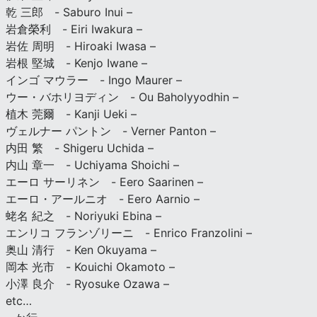
乾 三郎 - Saburo Inui –
岩倉榮利 - Eiri Iwakura –
岩佐 周明 - Hiroaki Iwasa –
岩根 堅城 - Kenjo Iwane –
インゴ マウラー - Ingo Maurer –
ウー・バホリヨディン - Ou Baholyyodhin –
植木 莞爾 - Kanji Ueki –
ヴェルナー パントン - Verner Panton –
内田 繁 - Shigeru Uchida –
内山 章一 - Uchiyama Shoichi –
エーロ サーリネン - Eero Saarinen –
エーロ・アールニオ - Eero Aarnio –
蛯名 紀之 - Noriyuki Ebina –
エンリコ フランゾリーニ - Enrico Franzolini –
奥山 清行 - Ken Okuyama –
岡本 光市 - Kouichi Okamoto –
小澤 良介 - Ryosuke Ozawa –
etc…