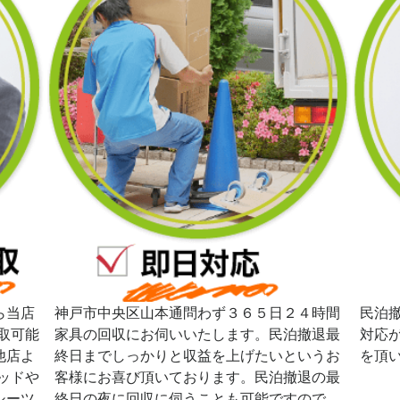
ら当店
神戸市中央区山本通問わず３６５日２４時間
民泊
取可能
家具の回収にお伺いいたします。民泊撤退最
対応
他店よ
終日までしっかりと収益を上げたいというお
を頂
ッドや
客様にお喜び頂いております。民泊撤退の最
シーツ
終日の夜に回収に伺うことも可能ですので、