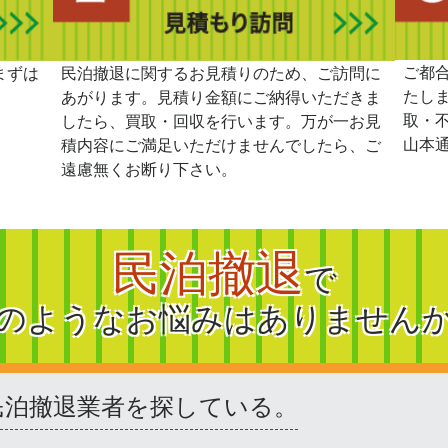
ご都
まずは
民泊撤退に関するお見積りのため、ご訪問に
たし
あがります。見積り金額にご納得いただきま
取・
したら、買取・回収を行います。万が一お見
山本
積内容にご満足いただけませんでしたら、ご
遠慮無くお断り下さい。
民泊撤退
で
のようなお悩みはありません
民泊撤退業者を探している。