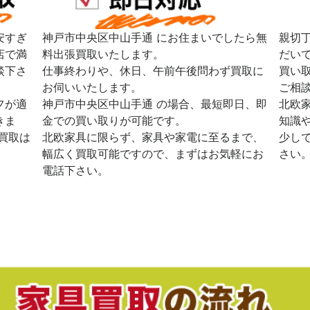
安すぎ
神戸市中央区中山手通 にお住まいでしたら無
親切
店で満
料出張買取いたします。
だい
談下さ
仕事終わりや、休日、午前午後問わず買取に
買い
お伺いいたします。
ご相
フが適
神戸市中央区中山手通 の場合、最短即日、即
北欧
きま
金での買い取りが可能です。
知識
買取は
北欧家具に限らず、家具や家電に至るまで、
少し
幅広く買取可能ですので、まずはお気軽にお
さい
電話下さい。