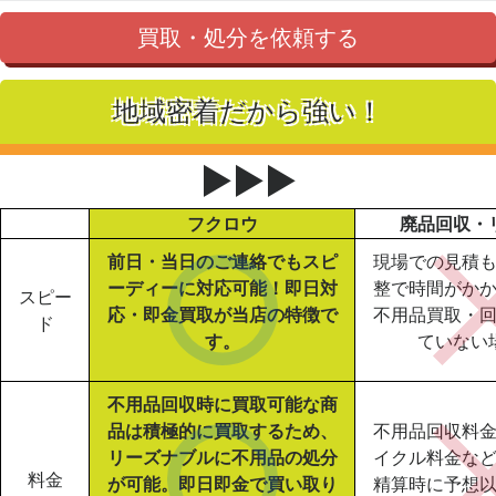
買取・処分を依頼する
地域密着だから強い！
▶▶▶
フクロウ
廃品回収・
前日・当日のご連絡でもスピ
現場での見積
ーディーに対応可能！即日対
整で時間がか
スピー
応・即金買取が当店の特徴で
不用品買取・
ド
す。
ていない
不用品回収時に買取可能な商
品は積極的に買取するため、
不用品回収料
リーズナブルに不用品の処分
イクル料金な
料金
が可能。即日即金で買い取り
精算時に予想