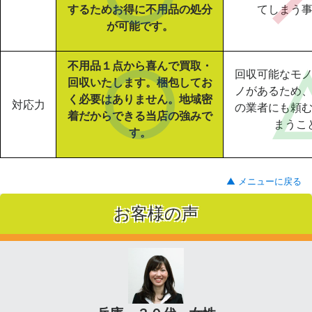
するためお得に不用品の処分
てしまう
が可能です。
不用品１点から喜んで買取・
回収可能なモ
回収いたします。梱包してお
ノがあるため
く必要はありません。地域密
対応力
の業者にも頼
着だからできる当店の強みで
まうこ
す。
▲ メニューに戻る
お客様の声