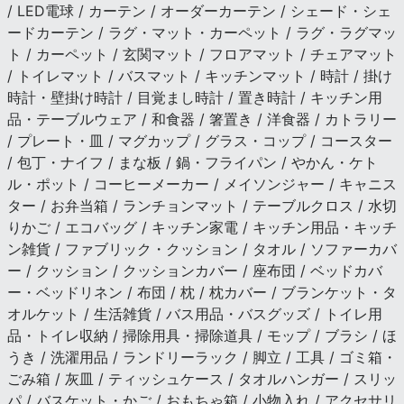
/ LED電球 / カーテン / オーダーカーテン / シェード・シェ
ードカーテン / ラグ・マット・カーペット / ラグ・ラグマッ
ト / カーペット / 玄関マット / フロアマット / チェアマット
/ トイレマット / バスマット / キッチンマット / 時計 / 掛け
時計・壁掛け時計 / 目覚まし時計 / 置き時計 / キッチン用
品・テーブルウェア / 和食器 / 箸置き / 洋食器 / カトラリー
/ プレート・皿 / マグカップ / グラス・コップ / コースター
/ 包丁・ナイフ / まな板 / 鍋・フライパン / やかん・ケト
ル・ポット / コーヒーメーカー / メイソンジャー / キャニス
ター / お弁当箱 / ランチョンマット / テーブルクロス / 水切
りかご / エコバッグ / キッチン家電 / キッチン用品・キッチ
ン雑貨 / ファブリック・クッション / タオル / ソファーカバ
ー / クッション / クッションカバー / 座布団 / ベッドカバ
ー・ベッドリネン / 布団 / 枕 / 枕カバー / ブランケット・タ
オルケット / 生活雑貨 / バス用品・バスグッズ / トイレ用
品・トイレ収納 / 掃除用具・掃除道具 / モップ / ブラシ / ほ
うき / 洗濯用品 / ランドリーラック / 脚立 / 工具 / ゴミ箱・
ごみ箱 / 灰皿 / ティッシュケース / タオルハンガー / スリッ
パ / バスケット・かご / おもちゃ箱 / 小物入れ / アクセサリ