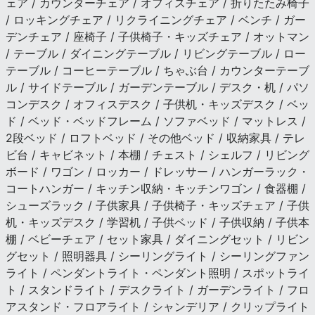
ェア / カウンターチェア / オフィスチェア / 折りたたみ椅子
/ ロッキングチェア / リクライニングチェア / ベンチ / ガー
デンチェア / 座椅子 / 子供椅子・キッズチェア / オットマン
/ テーブル / ダイニングテーブル / リビングテーブル / ロー
テーブル / コーヒーテーブル / ちゃぶ台 / カウンターテーブ
ル / サイドテーブル / ガーデンテーブル / デスク・机 / パソ
コンデスク / オフィスデスク / 子供机・キッズデスク / ベッ
ド / ベッド・ベッドフレーム / ソファベッド / マットレス /
2段ベッド / ロフトベッド / その他ベッド / 収納家具 / テレ
ビ台 / キャビネット / 本棚 / チェスト / シェルフ / リビング
ボード / ワゴン / ロッカー / ドレッサー / ハンガーラック・
コートハンガー / キッチン収納・キッチンワゴン / 食器棚 /
シューズラック / 子供家具 / 子供椅子・キッズチェア / 子供
机・キッズデスク / 学習机 / 子供ベッド / 子供収納 / 子供本
棚 / ベビーチェア / セット家具 / ダイニングセット / リビン
グセット / 照明器具 / シーリングライト / シーリングファン
ライト / ペンダントライト・ペンダント照明 / スポットライ
ト / スタンドライト / デスクライト / ガーデンライト / フロ
アスタンド・フロアライト / シャンデリア / クリップライト