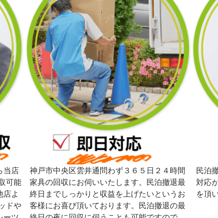
ら当店
神戸市中央区雲井通問わず３６５日２４時間
民泊
取可能
家具の回収にお伺いいたします。民泊撤退最
対応
他店よ
終日までしっかりと収益を上げたいというお
を頂
ッドや
客様にお喜び頂いております。民泊撤退の最
シーツ
終日の夜に回収に伺うことも可能ですので、