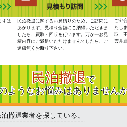
ご都
まずは
民泊撤退に関するお見積りのため、ご訪問に
たし
あがります。見積り金額にご納得いただきま
取・
したら、買取・回収を行います。万が一お見
雲井
積内容にご満足いただけませんでしたら、ご
遠慮無くお断り下さい。
民泊撤退
で
のようなお悩みはありません
民泊撤退業者を探している。