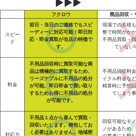
▶▶▶
フクロウ
廃品回収・
前日・当日のご連絡でもスピ
現場での見積
ーディーに対応可能！即日対
整で時間がか
スピー
応・即金買取が当店の特徴で
不用品買取・
ド
す。
ていない
不用品回収時に買取可能な商
品は積極的に買取するため、
不用品回収料
リーズナブルに不用品の処分
イクル料金な
料金
が可能。即日即金で買い取り
精算時に予想
するためお得に不用品の処分
てしまう
が可能です。
不用品１点から喜んで買取・
回収可能なモ
回収いたします。梱包してお
ノがあるため
く必要はありません。地域密
対応力
の業者にも頼