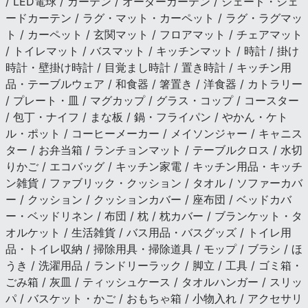
/ LED電球 / カーテン / オーダーカーテン / シェード・シェ
ードカーテン / ラグ・マット・カーペット / ラグ・ラグマッ
ト / カーペット / 玄関マット / フロアマット / チェアマット
/ トイレマット / バスマット / キッチンマット / 時計 / 掛け
時計・壁掛け時計 / 目覚まし時計 / 置き時計 / キッチン用
品・テーブルウェア / 和食器 / 箸置き / 洋食器 / カトラリー
/ プレート・皿 / マグカップ / グラス・コップ / コースター
/ 包丁・ナイフ / まな板 / 鍋・フライパン / やかん・ケト
ル・ポット / コーヒーメーカー / メイソンジャー / キャニス
ター / お弁当箱 / ランチョンマット / テーブルクロス / 水切
りかご / エコバッグ / キッチン家電 / キッチン用品・キッチ
ン雑貨 / ファブリック・クッション / タオル / ソファーカバ
ー / クッション / クッションカバー / 座布団 / ベッドカバ
ー・ベッドリネン / 布団 / 枕 / 枕カバー / ブランケット・タ
オルケット / 生活雑貨 / バス用品・バスグッズ / トイレ用
品・トイレ収納 / 掃除用具・掃除道具 / モップ / ブラシ / ほ
うき / 洗濯用品 / ランドリーラック / 脚立 / 工具 / ゴミ箱・
ごみ箱 / 灰皿 / ティッシュケース / タオルハンガー / スリッ
パ / バスケット・かご / おもちゃ箱 / 小物入れ / アクセサリ