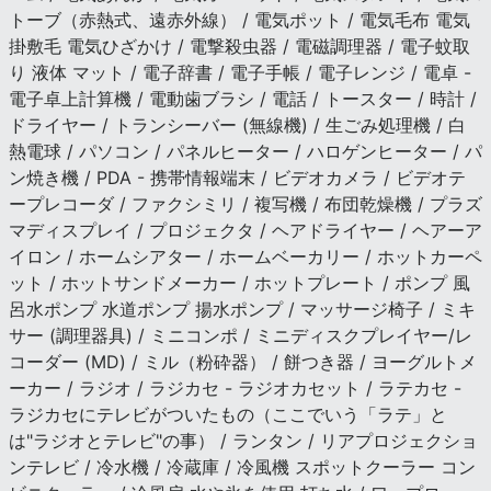
トーブ（赤熱式、遠赤外線） / 電気ポット / 電気毛布 電気
掛敷毛 電気ひざかけ / 電撃殺虫器 / 電磁調理器 / 電子蚊取
り 液体 マット / 電子辞書 / 電子手帳 / 電子レンジ / 電卓 -
電子卓上計算機 / 電動歯ブラシ / 電話 / トースター / 時計 /
ドライヤー / トランシーバー (無線機) / 生ごみ処理機 / 白
熱電球 / パソコン / パネルヒーター / ハロゲンヒーター / パ
ン焼き機 / PDA - 携帯情報端末 / ビデオカメラ / ビデオテ
ープレコーダ / ファクシミリ / 複写機 / 布団乾燥機 / プラズ
マディスプレイ / プロジェクタ / ヘアドライヤー / ヘアーア
イロン / ホームシアター / ホームベーカリー / ホットカーペ
ット / ホットサンドメーカー / ホットプレート / ポンプ 風
呂水ポンプ 水道ポンプ 揚水ポンプ / マッサージ椅子 / ミキ
サー (調理器具) / ミニコンポ / ミニディスクプレイヤー/レ
コーダー (MD) / ミル（粉砕器） / 餅つき器 / ヨーグルトメ
ーカー / ラジオ / ラジカセ - ラジオカセット / ラテカセ -
ラジカセにテレビがついたもの（ここでいう「ラテ」と
は"ラジオとテレビ"の事） / ランタン / リアプロジェクショ
ンテレビ / 冷水機 / 冷蔵庫 / 冷風機 スポットクーラー コン