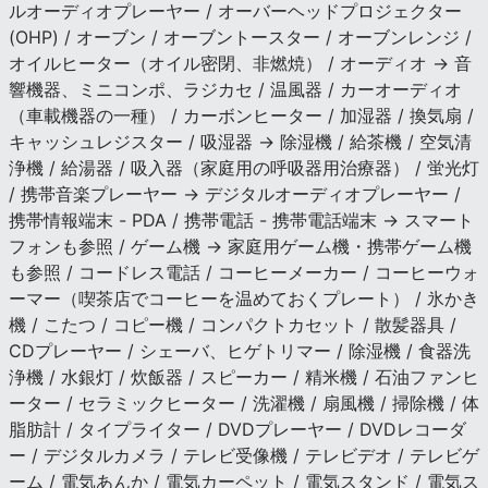
ルオーディオプレーヤー / オーバーヘッドプロジェクター
(OHP) / オーブン / オーブントースター / オーブンレンジ /
オイルヒーター（オイル密閉、非燃焼） / オーディオ → 音
響機器、ミニコンポ、ラジカセ / 温風器 / カーオーディオ
（車載機器の一種） / カーボンヒーター / 加湿器 / 換気扇 /
キャッシュレジスター / 吸湿器 → 除湿機 / 給茶機 / 空気清
浄機 / 給湯器 / 吸入器（家庭用の呼吸器用治療器） / 蛍光灯
/ 携帯音楽プレーヤー → デジタルオーディオプレーヤー /
携帯情報端末 - PDA / 携帯電話 - 携帯電話端末 → スマート
フォンも参照 / ゲーム機 → 家庭用ゲーム機・携帯ゲーム機
も参照 / コードレス電話 / コーヒーメーカー / コーヒーウォ
ーマー（喫茶店でコーヒーを温めておくプレート） / 氷かき
機 / こたつ / コピー機 / コンパクトカセット / 散髪器具 /
CDプレーヤー / シェーバ、ヒゲトリマー / 除湿機 / 食器洗
浄機 / 水銀灯 / 炊飯器 / スピーカー / 精米機 / 石油ファンヒ
ーター / セラミックヒーター / 洗濯機 / 扇風機 / 掃除機 / 体
脂肪計 / タイプライター / DVDプレーヤー / DVDレコーダ
ー / デジタルカメラ / テレビ受像機 / テレビデオ / テレビゲ
ーム / 電気あんか / 電気カーペット / 電気スタンド / 電気ス