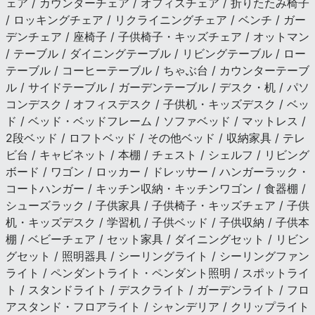
ェア / カウンターチェア / オフィスチェア / 折りたたみ椅子
/ ロッキングチェア / リクライニングチェア / ベンチ / ガー
デンチェア / 座椅子 / 子供椅子・キッズチェア / オットマン
/ テーブル / ダイニングテーブル / リビングテーブル / ロー
テーブル / コーヒーテーブル / ちゃぶ台 / カウンターテーブ
ル / サイドテーブル / ガーデンテーブル / デスク・机 / パソ
コンデスク / オフィスデスク / 子供机・キッズデスク / ベッ
ド / ベッド・ベッドフレーム / ソファベッド / マットレス /
2段ベッド / ロフトベッド / その他ベッド / 収納家具 / テレ
ビ台 / キャビネット / 本棚 / チェスト / シェルフ / リビング
ボード / ワゴン / ロッカー / ドレッサー / ハンガーラック・
コートハンガー / キッチン収納・キッチンワゴン / 食器棚 /
シューズラック / 子供家具 / 子供椅子・キッズチェア / 子供
机・キッズデスク / 学習机 / 子供ベッド / 子供収納 / 子供本
棚 / ベビーチェア / セット家具 / ダイニングセット / リビン
グセット / 照明器具 / シーリングライト / シーリングファン
ライト / ペンダントライト・ペンダント照明 / スポットライ
ト / スタンドライト / デスクライト / ガーデンライト / フロ
アスタンド・フロアライト / シャンデリア / クリップライト