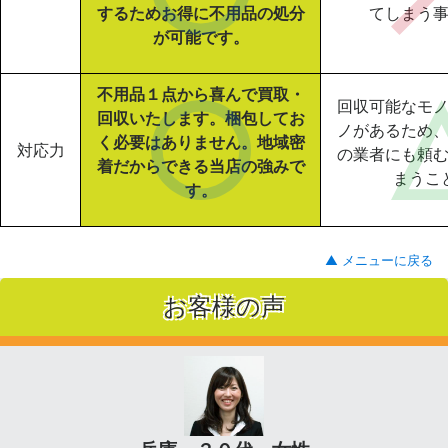
するためお得に不用品の処分
てしまう
が可能です。
不用品１点から喜んで買取・
回収可能なモ
回収いたします。梱包してお
ノがあるため
く必要はありません。地域密
対応力
の業者にも頼
着だからできる当店の強みで
まうこ
す。
▲ メニューに戻る
お客様の声