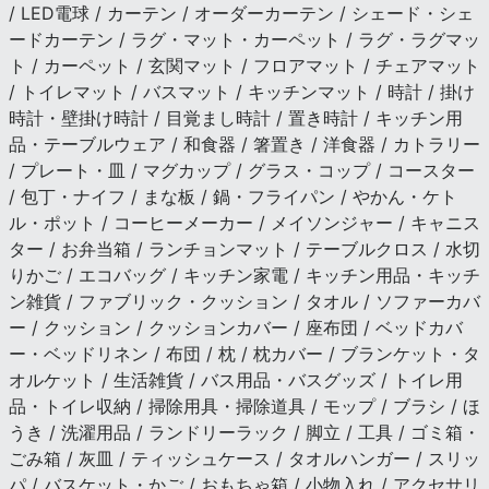
/ LED電球 / カーテン / オーダーカーテン / シェード・シェ
ードカーテン / ラグ・マット・カーペット / ラグ・ラグマッ
ト / カーペット / 玄関マット / フロアマット / チェアマット
/ トイレマット / バスマット / キッチンマット / 時計 / 掛け
時計・壁掛け時計 / 目覚まし時計 / 置き時計 / キッチン用
品・テーブルウェア / 和食器 / 箸置き / 洋食器 / カトラリー
/ プレート・皿 / マグカップ / グラス・コップ / コースター
/ 包丁・ナイフ / まな板 / 鍋・フライパン / やかん・ケト
ル・ポット / コーヒーメーカー / メイソンジャー / キャニス
ター / お弁当箱 / ランチョンマット / テーブルクロス / 水切
りかご / エコバッグ / キッチン家電 / キッチン用品・キッチ
ン雑貨 / ファブリック・クッション / タオル / ソファーカバ
ー / クッション / クッションカバー / 座布団 / ベッドカバ
ー・ベッドリネン / 布団 / 枕 / 枕カバー / ブランケット・タ
オルケット / 生活雑貨 / バス用品・バスグッズ / トイレ用
品・トイレ収納 / 掃除用具・掃除道具 / モップ / ブラシ / ほ
うき / 洗濯用品 / ランドリーラック / 脚立 / 工具 / ゴミ箱・
ごみ箱 / 灰皿 / ティッシュケース / タオルハンガー / スリッ
パ / バスケット・かご / おもちゃ箱 / 小物入れ / アクセサリ