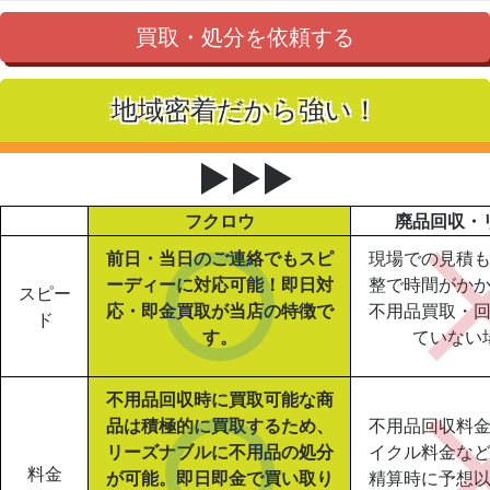
買取・処分を依頼する
地域密着だから強い！
▶▶▶
フクロウ
廃品回収・
前日・当日のご連絡でもスピ
現場での見積
ーディーに対応可能！即日対
整で時間がか
スピー
応・即金買取が当店の特徴で
不用品買取・
ド
す。
ていない
不用品回収時に買取可能な商
品は積極的に買取するため、
不用品回収料
リーズナブルに不用品の処分
イクル料金な
料金
が可能。即日即金で買い取り
精算時に予想