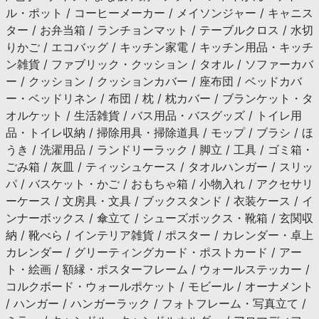
ル・ポット / コーヒーメーカー / メイソンジャー / キャニス
ター / お弁当箱 / ランチョンマット / テーブルクロス / 水切
りかご / エコバッグ / キッチン家電 / キッチン用品・キッチ
ン雑貨 / ファブリック・クッション / タオル / ソファーカバ
ー / クッション / クッションカバー / 座布団 / ベッドカバ
ー・ベッドリネン / 布団 / 枕 / 枕カバー / ブランケット・タ
オルケット / 生活雑貨 / バス用品・バスグッズ / トイレ用
品・トイレ収納 / 掃除用具・掃除道具 / モップ / ブラシ / ほ
うき / 洗濯用品 / ランドリーラック / 脚立 / 工具 / ゴミ箱・
ごみ箱 / 灰皿 / ティッシュケース / タオルハンガー / スリッ
パ / バスケット・かご / おもちゃ箱 / 小物入れ / アクセサリ
ーケース / 文房具・文具 / ブックスタンド / 衣装ケース / イ
ンナーボックス / 傘立て / シューズボックス・靴箱 / 玄関収
納 / 靴べら / インテリア雑貨 / ポスター / カレンダー・卓上
カレンダー / グリーティングカード・ポストカード / アー
ト・絵画 / 額縁・ポスターフレーム / ウォールステッカー /
コルクボード・ウォールポケット / モビール / オーナメント
/ ハンガー / ハンガーラック / フォトフレーム・写真立て /