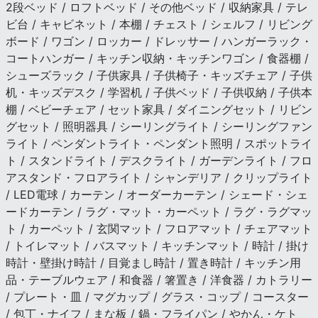
2段ベッド / ロフトベッド / その他ベッド / 収納家具 / テレ
ビ台 / キャビネット / 本棚 / チェスト / シェルフ / リビング
ボード / ワゴン / ロッカー / ドレッサー / ハンガーラック・
コートハンガー / キッチン収納・キッチンワゴン / 食器棚 /
シューズラック / 子供家具 / 子供椅子・キッズチェア / 子供
机・キッズデスク / 学習机 / 子供ベッド / 子供収納 / 子供本
棚 / ベビーチェア / セット家具 / ダイニングセット / リビン
グセット / 照明器具 / シーリングライト / シーリングファン
ライト / ペンダントライト・ペンダント照明 / スポットライ
ト / スタンドライト / デスクライト / ガーデンライト / フロ
アスタンド・フロアライト / シャンデリア / クリップライト
/ LED電球 / カーテン / オーダーカーテン / シェード・シェ
ードカーテン / ラグ・マット・カーペット / ラグ・ラグマッ
ト / カーペット / 玄関マット / フロアマット / チェアマット
/ トイレマット / バスマット / キッチンマット / 時計 / 掛け
時計・壁掛け時計 / 目覚まし時計 / 置き時計 / キッチン用
品・テーブルウェア / 和食器 / 箸置き / 洋食器 / カトラリー
/ プレート・皿 / マグカップ / グラス・コップ / コースター
/ 包丁・ナイフ / まな板 / 鍋・フライパン / やかん・ケト