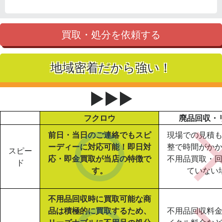
買取・処分を依頼する
地域密着だから強い！
▶▶▶
フクロウ
廃品回収・
前日・当日のご連絡でもスピ
現場での見積
ーディーに対応可能！即日対
整で時間がか
スピー
応・即金買取が当店の特徴で
不用品買取・
ド
す。
ていない
不用品回収時に買取可能な商
品は積極的に買取するため、
不用品回収料