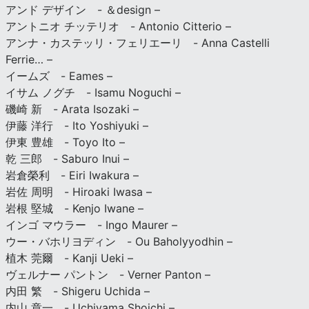
アンド デザイン - ＆design –
アントニオ チッテリオ - Antonio Citterio –
アンナ・カステッリ・フェリエーリ - Anna Castelli
Ferrie… –
イームズ - Eames –
イサム ノグチ - Isamu Noguchi –
磯崎 新 - Arata Isozaki –
伊藤 洋行 - Ito Yoshiyuki –
伊東 豊雄 - Toyo Ito –
乾 三郎 - Saburo Inui –
岩倉榮利 - Eiri Iwakura –
岩佐 周明 - Hiroaki Iwasa –
岩根 堅城 - Kenjo Iwane –
インゴ マウラー - Ingo Maurer –
ウー・バホリヨディン - Ou Baholyyodhin –
植木 莞爾 - Kanji Ueki –
ヴェルナー パントン - Verner Panton –
内田 繁 - Shigeru Uchida –
内山 章一 - Uchiyama Shoichi –