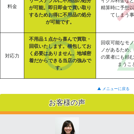
リーズナブルに不用品の処分
イクル料金な
料金
が可能。即日即金で買い取り
精算時に予想
するためお得に不用品の処分
てしまう
が可能です。
不用品１点から喜んで買取・
回収可能なモ
回収いたします。梱包してお
ノがあるため
く必要はありません。地域密
対応力
の業者にも頼
着だからできる当店の強みで
まうこ
す。
▲ メニューに戻る
お客様の声