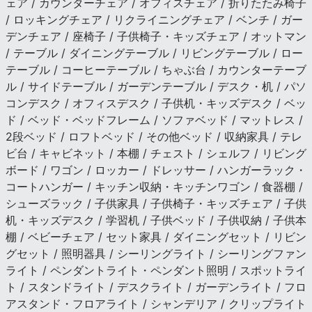
ェア / カウンターチェア / オフィスチェア / 折りたたみ椅子
/ ロッキングチェア / リクライニングチェア / ベンチ / ガー
デンチェア / 座椅子 / 子供椅子・キッズチェア / オットマン
/ テーブル / ダイニングテーブル / リビングテーブル / ロー
テーブル / コーヒーテーブル / ちゃぶ台 / カウンターテーブ
ル / サイドテーブル / ガーデンテーブル / デスク・机 / パソ
コンデスク / オフィスデスク / 子供机・キッズデスク / ベッ
ド / ベッド・ベッドフレーム / ソファベッド / マットレス /
2段ベッド / ロフトベッド / その他ベッド / 収納家具 / テレ
ビ台 / キャビネット / 本棚 / チェスト / シェルフ / リビング
ボード / ワゴン / ロッカー / ドレッサー / ハンガーラック・
コートハンガー / キッチン収納・キッチンワゴン / 食器棚 /
シューズラック / 子供家具 / 子供椅子・キッズチェア / 子供
机・キッズデスク / 学習机 / 子供ベッド / 子供収納 / 子供本
棚 / ベビーチェア / セット家具 / ダイニングセット / リビン
グセット / 照明器具 / シーリングライト / シーリングファン
ライト / ペンダントライト・ペンダント照明 / スポットライ
ト / スタンドライト / デスクライト / ガーデンライト / フロ
アスタンド・フロアライト / シャンデリア / クリップライト