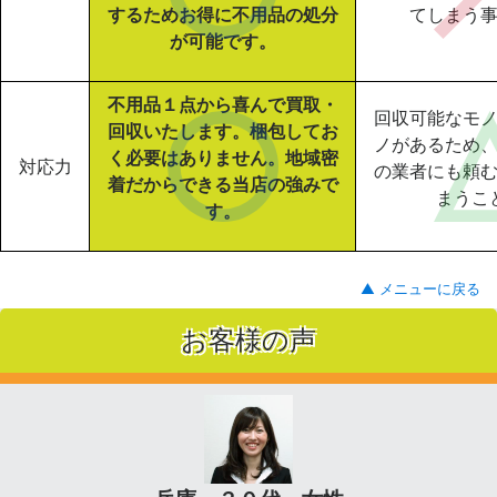
するためお得に不用品の処分
てしまう
が可能です。
不用品１点から喜んで買取・
回収可能なモ
回収いたします。梱包してお
ノがあるため
く必要はありません。地域密
対応力
の業者にも頼
着だからできる当店の強みで
まうこ
す。
▲ メニューに戻る
お客様の声