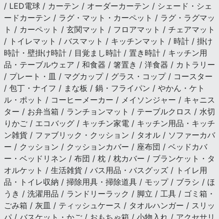
/ LED電球 / カーテン / オーダーカーテン / シェード・シェ
ードカーテン / ラグ・マット・カーペット / ラグ・ラグマッ
ト / カーペット / 玄関マット / フロアマット / チェアマット
/ トイレマット / バスマット / キッチンマット / 時計 / 掛け
時計・壁掛け時計 / 目覚まし時計 / 置き時計 / キッチン用
品・テーブルウェア / 和食器 / 箸置き / 洋食器 / カトラリー
/ プレート・皿 / マグカップ / グラス・コップ / コースター
/ 包丁・ナイフ / まな板 / 鍋・フライパン / やかん・ケト
ル・ポット / コーヒーメーカー / メイソンジャー / キャニス
ター / お弁当箱 / ランチョンマット / テーブルクロス / 水切
りかご / エコバッグ / キッチン家電 / キッチン用品・キッチ
ン雑貨 / ファブリック・クッション / タオル / ソファーカバ
ー / クッション / クッションカバー / 座布団 / ベッドカバ
ー・ベッドリネン / 布団 / 枕 / 枕カバー / ブランケット・タ
オルケット / 生活雑貨 / バス用品・バスグッズ / トイレ用
品・トイレ収納 / 掃除用具・掃除道具 / モップ / ブラシ / ほ
うき / 洗濯用品 / ランドリーラック / 脚立 / 工具 / ゴミ箱・
ごみ箱 / 灰皿 / ティッシュケース / タオルハンガー / スリッ
パ / バスケット・かご / おもちゃ箱 / 小物入れ / アクセサリ