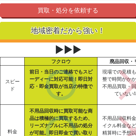
買取・処分を依頼する
地域密着だから強い！
▶▶▶
フクロウ
廃品回収・
前日・当日のご連絡でもスピ
現場での見積
ーディーに対応可能！即日対
整で時間がか
スピー
応・即金買取が当店の特徴で
不用品買取・
ド
す。
ていない
不用品回収時に買取可能な商
品は積極的に買取するため、
不用品回収料
リーズナブルに不用品の処分
イクル料金な
料金
が可能。即日即金で買い取り
精算時に予想