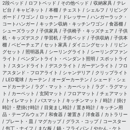
2段ベッド / ロフトベッド / その他ベッド / 収納家具 / テレ
ビ台 / キャビネット / 本棚 / チェスト / シェルフ / リビング
ボード / ワゴン / ロッカー / ドレッサー / ハンガーラック・
コートハンガー / キッチン収納・キッチンワゴン / 食器棚 /
シューズラック / 子供家具 / 子供椅子・キッズチェア / 子供
机・キッズデスク / 学習机 / 子供ベッド / 子供収納 / 子供本
棚 / ベビーチェア / セット家具 / ダイニングセット / リビン
グセット / 照明器具 / シーリングライト / シーリングファン
ライト / ペンダントライト・ペンダント照明 / スポットライ
ト / スタンドライト / デスクライト / ガーデンライト / フロ
アスタンド・フロアライト / シャンデリア / クリップライト
/ LED電球 / カーテン / オーダーカーテン / シェード・シェ
ードカーテン / ラグ・マット・カーペット / ラグ・ラグマッ
ト / カーペット / 玄関マット / フロアマット / チェアマット
/ トイレマット / バスマット / キッチンマット / 時計 / 掛け
時計・壁掛け時計 / 目覚まし時計 / 置き時計 / キッチン用
品・テーブルウェア / 和食器 / 箸置き / 洋食器 / カトラリー
/ プレート・皿 / マグカップ / グラス・コップ / コースター
/ 包丁・ナイフ / まな板 / 鍋・フライパン / やかん・ケト