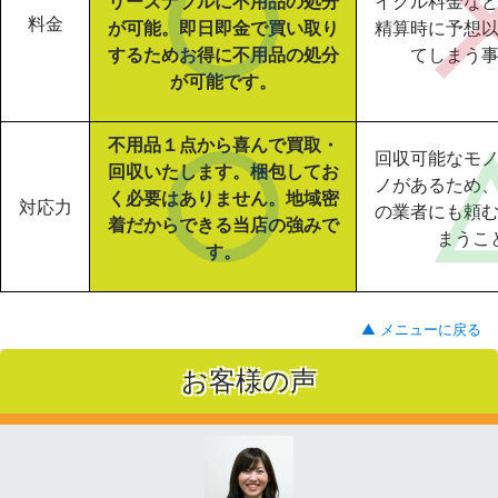
リーズナブルに不用品の処分
イクル料金な
料金
が可能。即日即金で買い取り
精算時に予想
するためお得に不用品の処分
てしまう
が可能です。
不用品１点から喜んで買取・
回収可能なモ
回収いたします。梱包してお
ノがあるため
く必要はありません。地域密
対応力
の業者にも頼
着だからできる当店の強みで
まうこ
す。
▲ メニューに戻る
お客様の声