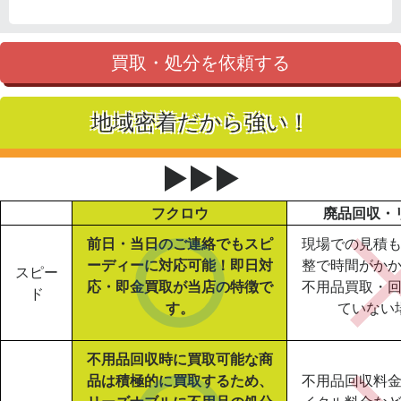
買取・処分を依頼する
地域密着だから強い！
▶▶▶
フクロウ
廃品回収・
前日・当日のご連絡でもスピ
現場での見積
ーディーに対応可能！即日対
整で時間がか
スピー
応・即金買取が当店の特徴で
不用品買取・
ド
す。
ていない
不用品回収時に買取可能な商
品は積極的に買取するため、
不用品回収料