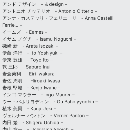
アンド デザイン - ＆design –
アントニオ チッテリオ - Antonio Citterio –
アンナ・カステッリ・フェリエーリ - Anna Castelli
Ferrie… –
イームズ - Eames –
イサム ノグチ - Isamu Noguchi –
磯崎 新 - Arata Isozaki –
伊藤 洋行 - Ito Yoshiyuki –
伊東 豊雄 - Toyo Ito –
乾 三郎 - Saburo Inui –
岩倉榮利 - Eiri Iwakura –
岩佐 周明 - Hiroaki Iwasa –
岩根 堅城 - Kenjo Iwane –
インゴ マウラー - Ingo Maurer –
ウー・バホリヨディン - Ou Baholyyodhin –
植木 莞爾 - Kanji Ueki –
ヴェルナー パントン - Verner Panton –
内田 繁 - Shigeru Uchida –
内山 章一 - Uchiyama Shoichi –