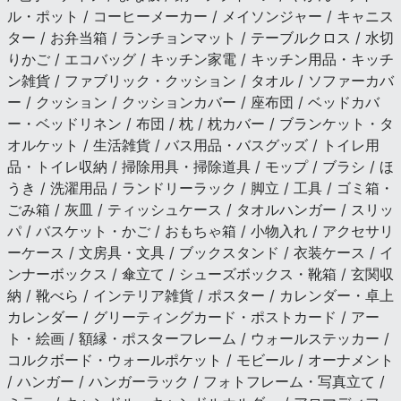
ル・ポット / コーヒーメーカー / メイソンジャー / キャニス
ター / お弁当箱 / ランチョンマット / テーブルクロス / 水切
りかご / エコバッグ / キッチン家電 / キッチン用品・キッチ
ン雑貨 / ファブリック・クッション / タオル / ソファーカバ
ー / クッション / クッションカバー / 座布団 / ベッドカバ
ー・ベッドリネン / 布団 / 枕 / 枕カバー / ブランケット・タ
オルケット / 生活雑貨 / バス用品・バスグッズ / トイレ用
品・トイレ収納 / 掃除用具・掃除道具 / モップ / ブラシ / ほ
うき / 洗濯用品 / ランドリーラック / 脚立 / 工具 / ゴミ箱・
ごみ箱 / 灰皿 / ティッシュケース / タオルハンガー / スリッ
パ / バスケット・かご / おもちゃ箱 / 小物入れ / アクセサリ
ーケース / 文房具・文具 / ブックスタンド / 衣装ケース / イ
ンナーボックス / 傘立て / シューズボックス・靴箱 / 玄関収
納 / 靴べら / インテリア雑貨 / ポスター / カレンダー・卓上
カレンダー / グリーティングカード・ポストカード / アー
ト・絵画 / 額縁・ポスターフレーム / ウォールステッカー /
コルクボード・ウォールポケット / モビール / オーナメント
/ ハンガー / ハンガーラック / フォトフレーム・写真立て /