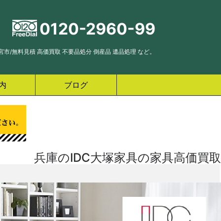
0120-2960-99
市/無料見積 高価買取 不要品処分 倒産品 遺品処理 など。
内
ブログ
兵庫のIDC大塚家具の家具高価買取