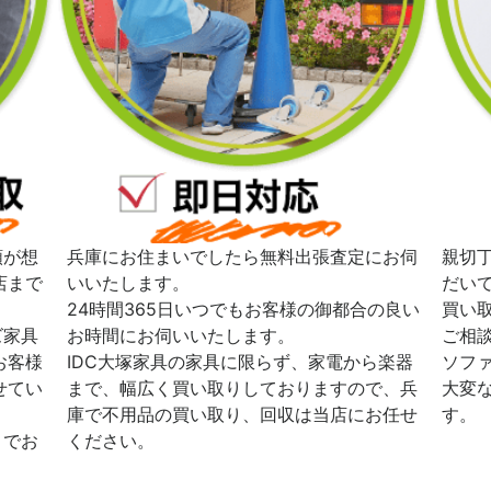
額が想
兵庫にお住まいでしたら無料出張査定にお伺
親切
店まで
いいたします。
だい
24時間365日いつでもお客様の御都合の良い
買い
ズ家具
お時間にお伺いいたします。
ご相
お客様
IDC大塚家具の家具に限らず、家電から楽器
ソフ
せてい
まで、幅広く買い取りしておりますので、兵
大変
庫で不用品の買い取り、回収は当店にお任せ
す。
までお
ください。