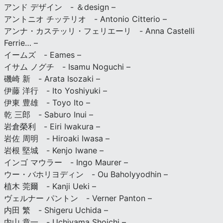
アンド デザイン - ＆design –
アントニオ チッテリオ - Antonio Citterio –
アンナ・カステッリ・フェリエーリ - Anna Castelli
Ferrie… –
イームズ - Eames –
イサム ノグチ - Isamu Noguchi –
磯崎 新 - Arata Isozaki –
伊藤 洋行 - Ito Yoshiyuki –
伊東 豊雄 - Toyo Ito –
乾 三郎 - Saburo Inui –
岩倉榮利 - Eiri Iwakura –
岩佐 周明 - Hiroaki Iwasa –
岩根 堅城 - Kenjo Iwane –
インゴ マウラー - Ingo Maurer –
ウー・バホリヨディン - Ou Baholyyodhin –
植木 莞爾 - Kanji Ueki –
ヴェルナー パントン - Verner Panton –
内田 繁 - Shigeru Uchida –
内山 章一 - Uchiyama Shoichi –