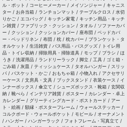
ル・ポット / コーヒーメーカー / メイソンジャー / キャニス
ター / お弁当箱 / ランチョンマット / テーブルクロス / 水切
りかご / エコバッグ / キッチン家電 / キッチン用品・キッチ
ン雑貨 / ファブリック・クッション / タオル / ソファーカバ
ー / クッション / クッションカバー / 座布団 / ベッドカバ
ー・ベッドリネン / 布団 / 枕 / 枕カバー / ブランケット・タ
オルケット / 生活雑貨 / バス用品・バスグッズ / トイレ用
品・トイレ収納 / 掃除用具・掃除道具 / モップ / ブラシ / ほ
うき / 洗濯用品 / ランドリーラック / 脚立 / 工具 / ゴミ箱・
ごみ箱 / 灰皿 / ティッシュケース / タオルハンガー / スリッ
パ / バスケット・かご / おもちゃ箱 / 小物入れ / アクセサリ
ーケース / 文房具・文具 / ブックスタンド / 衣装ケース / イ
ンナーボックス / 傘立て / シューズボックス・靴箱 / 玄関収
納 / 靴べら / インテリア雑貨 / ポスター / カレンダー・卓上
カレンダー / グリーティングカード・ポストカード / アー
ト・絵画 / 額縁・ポスターフレーム / ウォールステッカー /
コルクボード・ウォールポケット / モビール / オーナメント
/ ハンガー / ハンガーラック / フォトフレーム・写真立て /