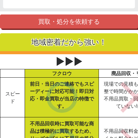
買取・処分を依頼する
地域密着だから強い！
▶▶▶
フクロウ
廃品回収・
前日・当日のご連絡でもスピ
現場での見積
ーディーに対応可能！即日対
整で時間がか
スピー
応・即金買取が当店の特徴で
不用品買取・
ド
す。
ていない
不用品回収時に買取可能な商
品は積極的に買取するため、
不用品回収料