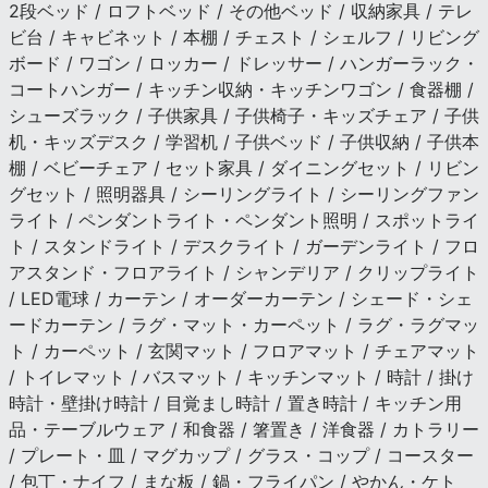
2段ベッド / ロフトベッド / その他ベッド / 収納家具 / テレ
ビ台 / キャビネット / 本棚 / チェスト / シェルフ / リビング
ボード / ワゴン / ロッカー / ドレッサー / ハンガーラック・
コートハンガー / キッチン収納・キッチンワゴン / 食器棚 /
シューズラック / 子供家具 / 子供椅子・キッズチェア / 子供
机・キッズデスク / 学習机 / 子供ベッド / 子供収納 / 子供本
棚 / ベビーチェア / セット家具 / ダイニングセット / リビン
グセット / 照明器具 / シーリングライト / シーリングファン
ライト / ペンダントライト・ペンダント照明 / スポットライ
ト / スタンドライト / デスクライト / ガーデンライト / フロ
アスタンド・フロアライト / シャンデリア / クリップライト
/ LED電球 / カーテン / オーダーカーテン / シェード・シェ
ードカーテン / ラグ・マット・カーペット / ラグ・ラグマッ
ト / カーペット / 玄関マット / フロアマット / チェアマット
/ トイレマット / バスマット / キッチンマット / 時計 / 掛け
時計・壁掛け時計 / 目覚まし時計 / 置き時計 / キッチン用
品・テーブルウェア / 和食器 / 箸置き / 洋食器 / カトラリー
/ プレート・皿 / マグカップ / グラス・コップ / コースター
/ 包丁・ナイフ / まな板 / 鍋・フライパン / やかん・ケト