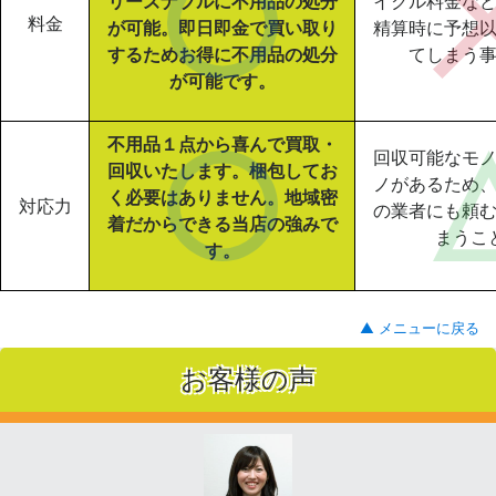
リーズナブルに不用品の処分
イクル料金な
料金
が可能。即日即金で買い取り
精算時に予想
するためお得に不用品の処分
てしまう
が可能です。
不用品１点から喜んで買取・
回収可能なモ
回収いたします。梱包してお
ノがあるため
く必要はありません。地域密
対応力
の業者にも頼
着だからできる当店の強みで
まうこ
す。
▲ メニューに戻る
お客様の声