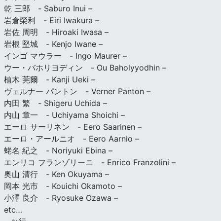
乾 三郎 - Saburo Inui –
岩倉榮利 - Eiri Iwakura –
岩佐 周明 - Hiroaki Iwasa –
岩根 堅城 - Kenjo Iwane –
インゴ マウラー - Ingo Maurer –
ウー・バホリヨディン - Ou Baholyyodhin –
植木 莞爾 - Kanji Ueki –
ヴェルナー パントン - Verner Panton –
内田 繁 - Shigeru Uchida –
内山 章一 - Uchiyama Shoichi –
エーロ サーリネン - Eero Saarinen –
エーロ・アールニオ - Eero Aarnio –
蛯名 紀之 - Noriyuki Ebina –
エンリコ フランゾリーニ - Enrico Franzolini –
奥山 清行 - Ken Okuyama –
岡本 光市 - Kouichi Okamoto –
小澤 良介 - Ryosuke Ozawa –
etc…