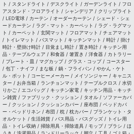
ト / スタンドライト / デスクライト / ガーデンライト / フロ
アスタンド・フロアライト / シャンデリア / クリップライト
/ LED電球 / カーテン / オーダーカーテン / シェード・シェ
ードカーテン / ラグ・マット・カーペット / ラグ・ラグマッ
ト / カーペット / 玄関マット / フロアマット / チェアマット
/ トイレマット / バスマット / キッチンマット / 時計 / 掛け
時計・壁掛け時計 / 目覚まし時計 / 置き時計 / キッチン用
品・テーブルウェア / 和食器 / 箸置き / 洋食器 / カトラリー
/ プレート・皿 / マグカップ / グラス・コップ / コースター
/ 包丁・ナイフ / まな板 / 鍋・フライパン / やかん・ケト
ル・ポット / コーヒーメーカー / メイソンジャー / キャニス
ター / お弁当箱 / ランチョンマット / テーブルクロス / 水切
りかご / エコバッグ / キッチン家電 / キッチン用品・キッチ
ン雑貨 / ファブリック・クッション / タオル / ソファーカバ
ー / クッション / クッションカバー / 座布団 / ベッドカバ
ー・ベッドリネン / 布団 / 枕 / 枕カバー / ブランケット・タ
オルケット / 生活雑貨 / バス用品・バスグッズ / トイレ用
品・トイレ収納 / 掃除用具・掃除道具 / モップ / ブラシ / ほ
うき / 洗濯用品 / ランドリーラック / 脚立 / 工具 / ゴミ箱・