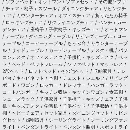
/ ソファベッド / オットマン / ソファセット / その他ソファ
/ チェア・椅子 / スツール / ダイニングチェア / リビングチ
ェア / カウンターチェア / オフィスチェア / 折りたたみ椅子
/ ロッキングチェア / リクライニングチェア / ベンチ / ガー
デンチェア / 座椅子 / 子供椅子・キッズチェア / オットマン
/ テーブル / ダイニングテーブル / リビングテーブル / ロー
テーブル / コーヒーテーブル / ちゃぶ台 / カウンターテーブ
ル / サイドテーブル / ガーデンテーブル / デスク・机 / パソ
コンデスク / オフィスデスク / 子供机・キッズデスク / ベッ
ド / ベッド・ベッドフレーム / ソファベッド / マットレス /
2段ベッド / ロフトベッド / その他ベッド / 収納家具 / テレ
ビ台 / キャビネット / 本棚 / チェスト / シェルフ / リビング
ボード / ワゴン / ロッカー / ドレッサー / ハンガーラック・
コートハンガー / キッチン収納・キッチンワゴン / 食器棚 /
シューズラック / 子供家具 / 子供椅子・キッズチェア / 子供
机・キッズデスク / 学習机 / 子供ベッド / 子供収納 / 子供本
棚 / ベビーチェア / セット家具 / ダイニングセット / リビン
グセット / 照明器具 / シーリングライト / シーリングファン
ライト / ペンダントライト・ペンダント照明 / スポットライ