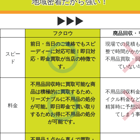
地域密着だから強い！
▶▶▶
フクロウ
廃品回収・
前日・当日のご連絡でもスピ
現場での見積
ーディーに対応可能！即日対
整で時間がか
スピー
応・即金買取が当店の特徴で
不用品買取・
ド
す。
ていない
不用品回収時に買取可能な商
品は積極的に買取するため、
不用品回収料
リーズナブルに不用品の処分
イクル料金な
料金
が可能。即日即金で買い取り
精算時に予想
するためお得に不用品の処分
てしまう
が可能です。
不用品１点から喜んで買取・