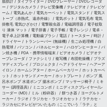
脂肪計 / タイプライター / DVDプレーヤー / DVDレコーダ
ー / デジタルカメラ / テレビ受像機 / テレビデオ / テレビゲ
ーム / 電気あんか / 電気カーペット / 電気スタンド / 電気ス
トーブ（赤熱式、遠赤外線） / 電気ポット / 電気毛布 電気
掛敷毛 電気ひざかけ / 電撃殺虫器 / 電磁調理器 / 電子蚊取
り 液体 マット / 電子辞書 / 電子手帳 / 電子レンジ / 電卓 -
電子卓上計算機 / 電動歯ブラシ / 電話 / トースター / 時計 /
ドライヤー / トランシーバー (無線機) / 生ごみ処理機 / 白
熱電球 / パソコン / パネルヒーター / ハロゲンヒーター / パ
ン焼き機 / PDA - 携帯情報端末 / ビデオカメラ / ビデオテ
ープレコーダ / ファクシミリ / 複写機 / 布団乾燥機 / プラズ
マディスプレイ / プロジェクタ / ヘアドライヤー / ヘアーア
イロン / ホームシアター / ホームベーカリー / ホットカーペ
ット / ホットサンドメーカー / ホットプレート / ポンプ 風
呂水ポンプ 水道ポンプ 揚水ポンプ / マッサージ椅子 / ミキ
サー (調理器具) / ミニコンポ / ミニディスクプレイヤー/レ
コーダー (MD) / ミル（粉砕器） / 餅つき器 / ヨーグルトメ
ーカー / ラジオ / ラジカセ - ラジオカセット / ラテカセ -
ラジカセにテレビがついたもの（ここでいう「ラテ」と