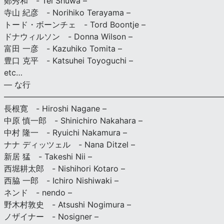
鄭秀和 - Tei Shuwa –
寺山 紀彦 - Norihiko Terayama –
トード・ボーンチェ - Tord Boontje –
ドナウィルソン - Donna Wilson –
富田 一彦 - Kazuhiko Tomita –
豊口 克平 - Katsuhei Toyoguchi –
etc…
— な行
———————————————————————————
長根寛 - Hiroshi Nagane –
中原 慎一郎 - Shinichiro Nakahara –
中村 隆一 - Ryuichi Nakamura –
ナナ ディッツェル - Nana Ditzel –
新居 猛 - Takeshi Nii –
西堀耕太郎 - Nishihori Kotaro –
西脇 一郎 - Ichiro Nishiwaki –
ネンド - nendo –
野木村敦史 - Atsushi Nogimura –
ノザイナー - Nosigner –