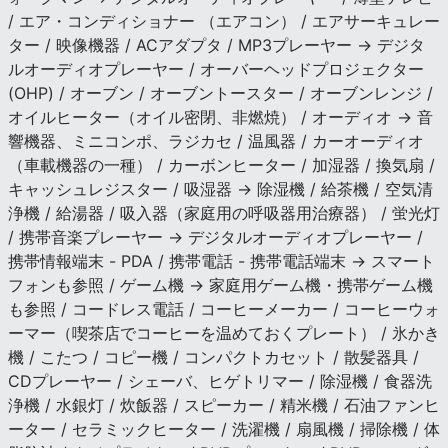
/ エア・コンディショナー （エアコン） / エアサーキュレー
ター / 映像機器 / ACアダプタ / MP3プレーヤー → デジタ
ルオーディオプレーヤー / オーバーヘッドプロジェクター
(OHP) / オーブン / オーブントースター / オーブンレンジ /
オイルヒーター（オイル密閉、非燃焼） / オーディオ → 音
響機器、ミニコンポ、ラジカセ / 温風器 / カーオーディオ
（車載機器の一種） / カーボンヒーター / 加湿器 / 換気扇 /
キャッシュレジスター / 吸湿器 → 除湿機 / 給茶機 / 空気清
浄機 / 給湯器 / 吸入器（家庭用の呼吸器用治療器） / 蛍光灯
/ 携帯音楽プレーヤー → デジタルオーディオプレーヤー /
携帯情報端末 - PDA / 携帯電話 - 携帯電話端末 → スマート
フォンも参照 / ゲーム機 → 家庭用ゲーム機・携帯ゲーム機
も参照 / コードレス電話 / コーヒーメーカー / コーヒーウォ
ーマー（喫茶店でコーヒーを温めておくプレート） / 氷かき
機 / こたつ / コピー機 / コンパクトカセット / 散髪器具 /
CDプレーヤー / シェーバ、ヒゲトリマー / 除湿機 / 食器洗
浄機 / 水銀灯 / 炊飯器 / スピーカー / 精米機 / 石油ファンヒ
ーター / セラミックヒーター / 洗濯機 / 扇風機 / 掃除機 / 体