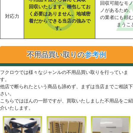
回収可能なモ
回収いたします。梱包してお
ノがあるため
く必要はありません。地域密
対応力
の業者にも頼
着だからできる当店の強みで
まうこ
す。
不用品買い取りの
参考例
フクロウでは様々なジャンルの不用品買い取りを行っていま
す。
他店で断られたという商品も諦めず、まずは当店までご相談下
さい。
こちらではほんの一部ですが、買取いたしました不用品をご紹
介いたします。