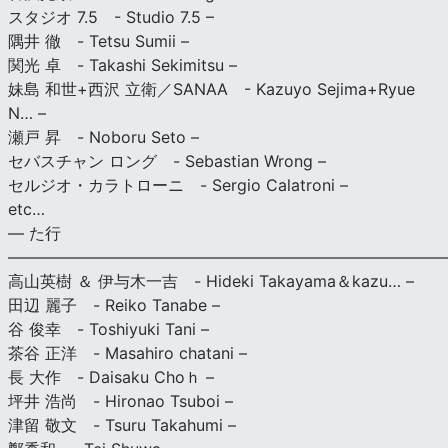
スタジオ 7.5 - Studio 7.5 –
隅井 徹 - Tetsu Sumii –
関光 卓 - Takashi Sekimitsu –
妹島 和世+西沢 立衛／SANAA - Kazuyo Sejima+Ryue
N… –
瀬戸 昇 - Noboru Seto –
セバスチャン ロング - Sebastian Wrong –
セルジオ・カラトローニ - Sergio Calatroni –
etc…
— た行
———————————————————————————
高山英樹 ＆ 伊与木一吉 - Hideki Takayama＆kazu… –
田辺 麗子 - Reiko Tanabe –
谷 俊幸 - Toshiyuki Tani –
茶谷 正洋 - Masahiro chatani –
長 大作 - Daisaku Choｈ –
坪井 浩尚 - Hironao Tsuboi –
津留 敬文 - Tsuru Takahumi –